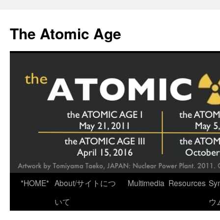
Skip
to
The Atomic Age
content
*HOME*
About/サイトにつ
Multimedia
Resources
Sy
いて
ウ