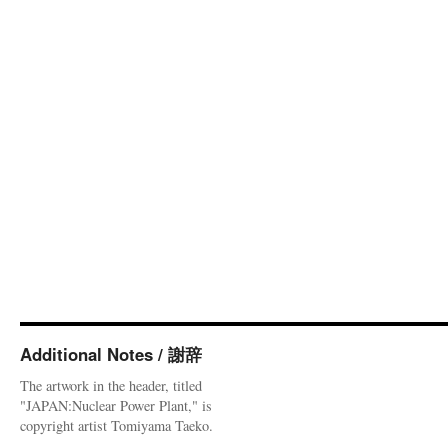
Additional Notes / 謝辞
The artwork in the header, titled
"JAPAN:Nuclear Power Plant," is
copyright artist Tomiyama Taeko.