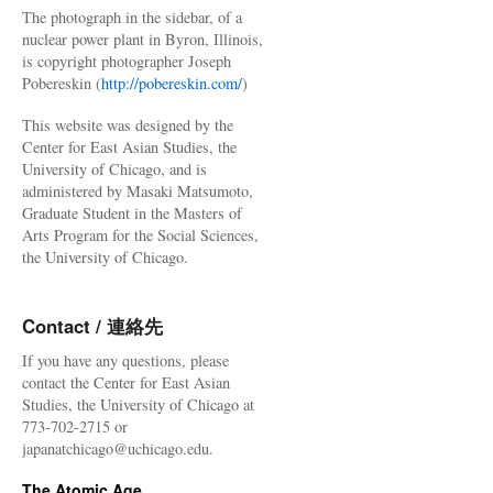
The photograph in the sidebar, of a
nuclear power plant in Byron, Illinois,
is copyright photographer Joseph
Pobereskin (
http://pobereskin.com/
)
This website was designed by the
Center for East Asian Studies, the
University of Chicago, and is
administered by Masaki Matsumoto,
Graduate Student in the Masters of
Arts Program for the Social Sciences,
the University of Chicago.
Contact / 連絡先
If you have any questions, please
contact the Center for East Asian
Studies, the University of Chicago at
773-702-2715 or
japanatchicago@uchicago.edu.
The Atomic Age