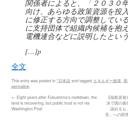
関係者によると、「２０３０
向け、あらゆる政策資源を投
に修正する方向で調整してい
に支持団体で組織内候補を抱
電機連合などに説明したとい
[…]p
全文
This entry was posted in
*日本語
and tagged
エネルギー政策
,
原
permalink
.
←
Eight years after Fukushima’s meltdown, the
【福島原発
land is recovering, but public trust is not via
決で国の責
Washington Post
認めるも
安」への賠償に