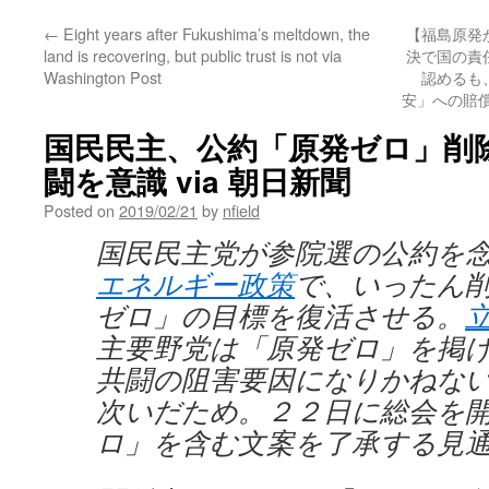
←
Eight years after Fukushima’s meltdown, the
【福島原発
land is recovering, but public trust is not via
決で国の責
Washington Post
認めるも
安」への賠償に
国民民主、公約「原発ゼロ」削
闘を意識 via 朝日新聞
Posted on
2019/02/21
by
nfield
国民民主党が参院選の公約を
エネルギー政策
で、いったん
ゼロ」の目標を復活させる。
主要野党は「原発ゼロ」を掲
共闘の阻害要因になりかねな
次いだため。２２日に総会を
ロ」を含む文案を了承する見