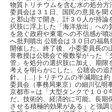
物質トリチウムを含む水の処分方
委員会は３１日、国民の意見を聞
と郡山市で開き、計３０人が持論
択肢に浮上した「海洋放出」への
を急ぐ政府や東電への不信感が噴
へ批判噴出 公聴会は３０日の福島
開催した。終了後、小委委員長の
誉教授は公聴会で複数挙がった「
管」を処分の選択肢に加え、期限
考えを明らかにした。公聴会の追
針。 […] トリチウムの半減期は
委員会（事務局東京）の細川弘明
京都市＝は「大型タンクで１００
だ。技術的、経済的に可能。長期
させる積極的効果がある」と強調した