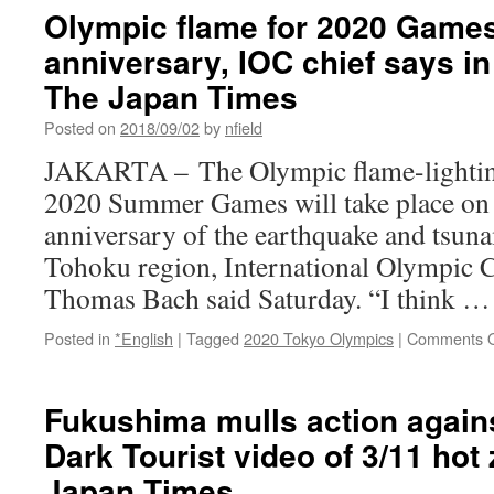
Olympic flame for 2020 Games 
anniversary, IOC chief says in
The Japan Times
Posted on
2018/09/02
by
nfield
JAKARTA – The Olympic flame-lightin
2020 Summer Games will take place on
anniversary of the earthquake and tsuna
Tohoku region, International Olympic 
Thomas Bach said Saturday. “I think 
Posted in
*English
|
Tagged
2020 Tokyo Olympics
|
Comments O
Fukushima mulls action agains
Dark Tourist video of 3/11 hot
Japan Times