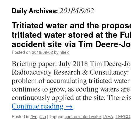
2018/09/02
Daily Archives:
Tritiated water and the propo
tritiated water stored at the 
accident site via Tim Deere-J
Posted on
2018/09/02
by
nfield
Briefing paper: July 2018 Tim Deere-J
Radioactivity Research & Consultancy:
problem of accumulating tritiated water
continues to grow, as cooling waters are 
continuously applied at the site. There 
Continue reading
→
Posted in
*English
|
Tagged
contaminated water
,
IAEA
,
TEPCO