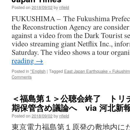
Posted on
2018/09/02
by
nfield
FUKUSHIMA – The Fukushima Prefect
the Reconstruction Agency are consider
against a video from the Dark Tourist se
video streaming giant Netflix Inc., info
Saturday. The video shows a tour orga
reading
→
Posted in
*English
|
Tagged
East Japan Earthquake + Fukushi
Comments
＜福島第１＞公聴会終了 トリ
期保管含め議論へ via 河北新
Posted on
2018/09/02
by
nfield
東京電力福島第１原発の敷地内に