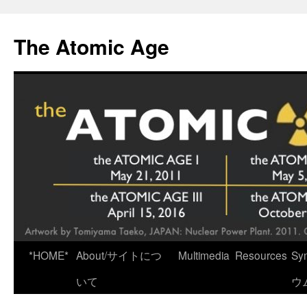
Skip
to
The Atomic Age
content
*HOME*
About/サイトにつ
Multimedia
Resources
Sy
いて
ウ