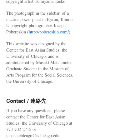
copyright artist Tomiyama Taeko.
The photograph in the sidebar, of a
nuclear power plant in Byron, Illinois,
is copyright photographer Joseph
Pobereskin (
http://pobereskin.com/
)
This website was designed by the
Center for East Asian Studies, the
University of Chicago, and is
administered by Masaki Matsumoto,
Graduate Student in the Masters of
Arts Program for the Social Sciences,
the University of Chicago.
Contact / 連絡先
If you have any questions, please
contact the Center for East Asian
Studies, the University of Chicago at
773-702-2715 or
japanatchicago@uchicago.edu.