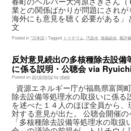
春町のヘルパー大河原さきさん（
業との関係ばかりが問題にされが
海外にも意見を聴く必要がある」
文
Posted in
*日本語
|
Tagged
トリチウム
,
汚染水
,
漁協組合
,
風評
反対意見続出の多核種除去設備
に係る説明・公聴会 via Ryuich
Posted on
2018/09/02
by
nfield
資源エネルギー庁が福島県富岡町
除去設備等処理水の取扱いに係る
を述べた１４人のほぼ全員から、
対する意見が出た。 公聴会開催
「多核種除去設備等処理水の取扱
会」の議論の前提が、トリチウム