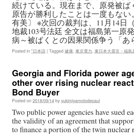
続けている。現在まで、原発被ば
原告が勝利したことは一度もない。
有美〕 ※次回の裁判は、11月14日（
地裁103号法廷 全文は福島第一原
病～被ばくとの因果関係争う「あ
Posted in
*日本語
|
Tagged
健康
,
東京電力
,
東日本大震災・福島
Georgia and Florida power ag
other over rising nuclear reac
Bond Buyer
Posted on
2018/09/14
by
yukimiyamotodepaul
Two public power agencies have sued ea
the validity of an agreement that suppor
to finance a portion of the twin nuclear 