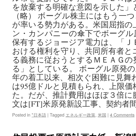
を放棄する明確な意図を示した」
（略） ボーグル株主にはもう一
が率いる勢力がある。米国屈指の
ン・カンパニーの傘下でボーグル原
保有するジョージア電力は、「Ｊ
おける権利を守り、共同所有者と
る義務に従おうとするＭＥＡＧの
る」としている。 ボーグル原発の
年の着工以来、相次ぐ困難に見舞
は95億ドルと見積もられ、上限価
た。だが、推計費用はほぼ３倍に
文は[FT]米原発新設工事、契約者
Posted in
*日本語
|
Tagged
エネルギー政策
,
米国
|
4 Comments