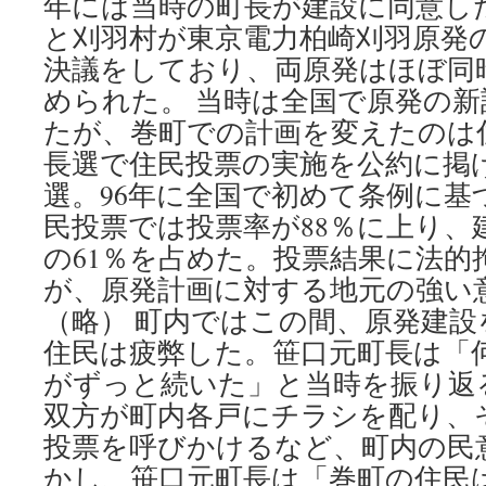
年には当時の町長が建設に同意した
と刈羽村が東京電力柏崎刈羽原発
決議をしており、両原発はほぼ同
められた。 当時は全国で原発の
たが、巻町での計画を変えたのは
長選で住民投票の実施を公約に掲
選。96年に全国で初めて条例に基
民投票では投票率が88％に上り、
の61％を占めた。投票結果に法的
が、原発計画に対する地元の強い
（略） 町内ではこの間、原発建
住民は疲弊した。笹口元町長は「
がずっと続いた」と当時を振り返
双方が町内各戸にチラシを配り、
投票を呼びかけるなど、町内の民
かし、笹口元町長は「巻町の住民