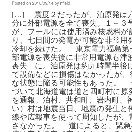
Posted on
2018/09/14
by
nfield
[…] 震度２だったが、泊原発は
分に外部電源を全て喪失。１～３
が、プールには使用済み核燃料が
り、七日間の発電が可能な非常用
冷却を続けた。 東京電力福島第
部電源を喪失後に非常用電源も津
喪失」に。泊原発は約九時間半後
て設備などに損傷はなかったが、
な状態に陥る可能性もあった。 
づいて北海道電は道と四町村に原
を通報。泊村、共和町、岩内町、
い）村は地震当日、地震の発生と
線や広報車を使って周知したが、
さなかった。 道によると、緊急