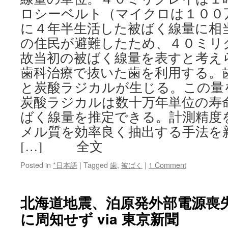
ロシーベルト（マイクロは１００
に４年半生活した被ばく線量に相
の住民が避難したため、４０ミリ
故当初の被ばく線量を表すと考え
歯科治療で抜いた歯を利用する。
と炭酸ラジカルが生じる。この量
炭酸ラジカルは数十万年単位の寿
ばく線量を推定できる。計測精度
メル質を効率良く抽出する手法を
[…] 全文
Posted in
*日本語
|
Tagged
歯
,
被ばく
|
1 Comment
北海道地震、泊原発外部電源喪
に周知せず via 東京新聞