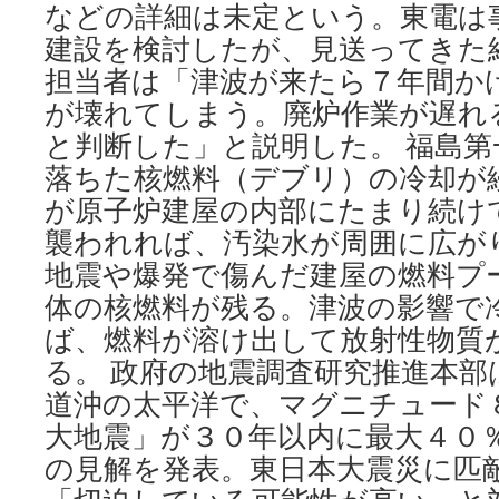
経
などの詳細は未定という。東電は
済
建設を検討したが、見送ってきた
新
担当者は「津波が来たら７年間か
聞
が壊れてしまう。廃炉作業が遅れ
と判断した」と説明した。 福島
落ちた核燃料（デブリ）の冷却が
が原子炉建屋の内部にたまり続け
襲われれば、汚染水が周囲に広が
地震や爆発で傷んだ建屋の燃料プ
体の核燃料が残る。津波の影響で
ば、燃料が溶け出して放射性物質
る。 政府の地震調査研究推進本部
道沖の太平洋で、マグニチュード
大地震」が３０年以内に最大４０
の見解を発表。東日本大震災に匹