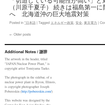
「切迫している可能性が高い」と
（川原千夏子） 続きは福島第一に
へ 北海道沖の巨大地震対策
Posted in
*日本語
|
Tagged
エネルギー政策
,
安全
,
東京電力
|
Co
←
Older posts
Additional Notes / 謝辞
The artwork in the header, titled
"JAPAN:Nuclear Power Plant," is
copyright artist Tomiyama Taeko.
The photograph in the sidebar, of a
nuclear power plant in Byron, Illinois,
is copyright photographer Joseph
Pobereskin (
http://pobereskin.com/
)
This website was designed by the
Center for East Asian Studies, the