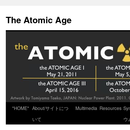
Skip
to
The Atomic Age
content
*HOME*
About/サイトにつ
Multimedia
Resources
Sy
いて
ウ