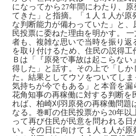
になってから27年間にわたり、
てきた」と指摘。「１人１人が原
な判断能力が備わっていた」と、
民投票に委ねた理由を明かす。 
者も、複雑な思いで当時を振り返
を取り付けるため、住民の説得工
Ｂは「『原発で事故は起こらない
得した」と話す。その上で「しか
た。結果としてウソをついてしま
気持ちが今でもある」と本音を漏ら
花角知事の再稼働に対する判断を
れば、柏崎刈羽原発の再稼働問題
なる。巻町の住民投票から20年以
って再び住民が民意を問われる日
い。その日に向けて１人１人が原