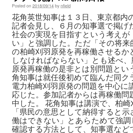
Posted on
2018/09/14
by
nfield
花角英世知事は１３日、東京都内
記者会見し、６月の知事選で掲げ
社会の実現を目指すという考えが
い」と強調した。ただ「その将来
の柏崎刈羽原発を再稼働させるか
しなければならない」とも述べ、
原発再稼働の是非とは別問題とい
角知事は就任後初めて臨んだ同ク
電力柏崎刈羽原発の問題を中心に
応じた。参加記者からは再稼働問
中した。 花角知事は講演で、柏崎
「県民の意思として納得すると示
働はできない」とあらためて強調
確認する方法として、知事選など