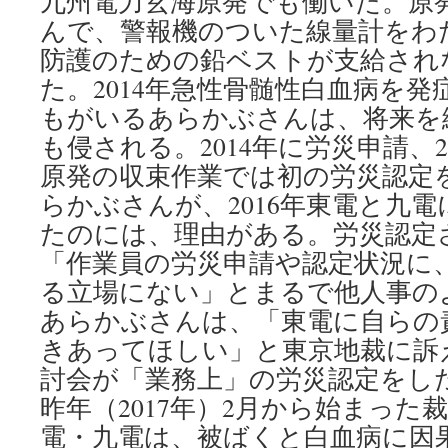
九州電力玄海原発でも働いた。原
んで、警報機のついた線量計をわ
防護のための鉛ベストが支給され
た。2014年急性骨髄性白血病を発
もがいるあらかぶさんは、将来を
も侵される。2014年に労災申請、2
原発の収束作業では初の労災認定
らかぶさんが、2016年東電と九
たのには、理由がある。労災認定
「作業員の労災申請や認定状況に
る立場にない」とまるで他人事の
あらかぶさんは、「東電に自らの
きあってほしい」と東京地裁に訴
討会が「業務上」の労災認定をし
昨年（2017年）2月から始まった
電・九電は、被ばくと白血病に因