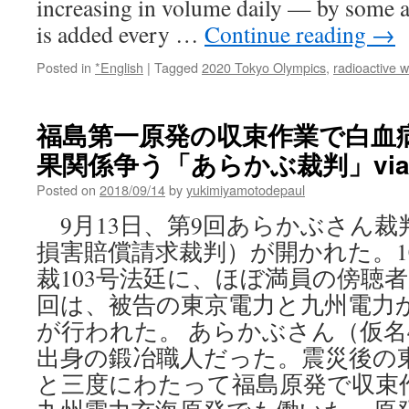
increasing in volume daily — by some 
is added every …
Continue reading
→
Posted in
*English
|
Tagged
2020 Tokyo Olympics
,
radioactive 
福島第一原発の収束作業で白血
果関係争う「あらかぶ裁判」vi
Posted on
2018/09/14
by
yukimiyamotodepaul
9月13日、第9回あらかぶさん裁
損害賠償請求裁判）が開かれた。1
裁103号法廷に、ほぼ満員の傍聴
回は、被告の東京電力と九州電力
が行われた。 あらかぶさん（仮名
出身の鍛冶職人だった。震災後の
と三度にわたって福島原発で収束