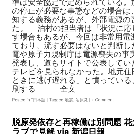
準は安全協定で定められている。
の停止が必要な事態などの場合は
知する義務があるが、外部電源の
た。 泊村の担当者は「状況に応
す場合もあるが、今回は非常用電
ており、流す必要はないと判断し
電や原子力規制庁は電源喪失の事
発表し、道もサイトで公表してい
テレビを見られなかった。地元住
ときに逃げ遅れる」と憤っている
刷する 全文
Posted in
*日本語
|
Tagged
地震
,
泊原発
|
1 Comment
脱原発依存と再稼働は別問題 花
ラブで見解 via 新潟日報