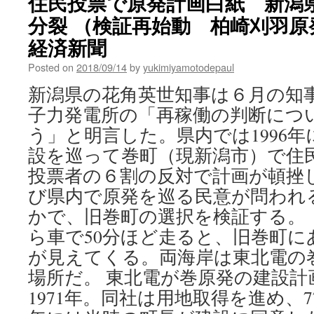
住民投票で原発計画白紙 新潟
分裂 （検証再始動 柏崎刈羽原発
経済新聞
Posted on
2018/09/14
by
yukimiyamotodepaul
新潟県の花角英世知事は６月の知
子力発電所の「再稼働の判断につ
う」と明言した。県内では1996
設を巡って巻町（現新潟市）で住
投票者の６割の反対で計画が頓挫
び県内で原発を巡る民意が問われ
かで、旧巻町の選択を検証する。
ら車で50分ほど走ると、旧巻町に
が見えてくる。両海岸は東北電の
場所だ。 東北電が巻原発の建設計
1971年。同社は用地取得を進め、7