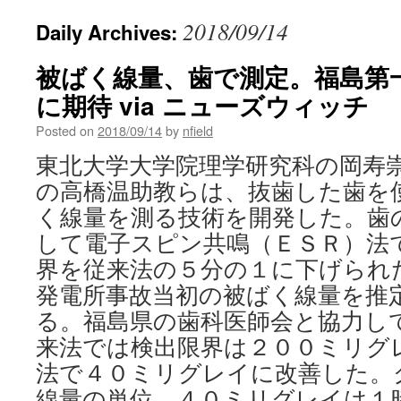
2018/09/14
Daily Archives:
被ばく線量、歯で測定。福島第
に期待 via ニューズウィッチ
Posted on
2018/09/14
by
nfield
東北大学大学院理学研究科の岡寿
の高橋温助教らは、抜歯した歯を
く線量を測る技術を開発した。歯
して電子スピン共鳴（ＥＳＲ）法
界を従来法の５分の１に下げられ
発電所事故当初の被ばく線量を推
る。福島県の歯科医師会と協力し
来法では検出限界は２００ミリグ
法で４０ミリグレイに改善した。
線量の単位。４０ミリグレイは１