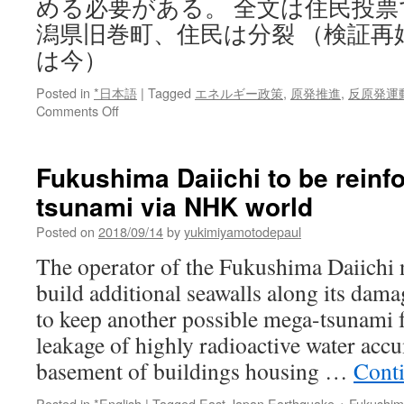
める必要がある。 全文は住民投票
潟県旧巻町、住民は分裂 （検証再
は今）
Posted in
*日本語
|
Tagged
エネルギー政策
,
原発推進
,
反原発運
on
Comments Off
住
民
投
Fukushima Daiichi to be reinf
票
tsunami via NHK world
で
原
Posted on
2018/09/14
by
yukimiyamotodepaul
発
計
The operator of the Fukushima Daiichi n
画
build additional seawalls along its damag
白
紙
to keep another possible mega-tsunami 
新
leakage of highly radioactive water acc
潟
県
basement of buildings housing …
Cont
旧
巻
Posted in
*English
|
Tagged
East Japan Earthquake + Fukushi