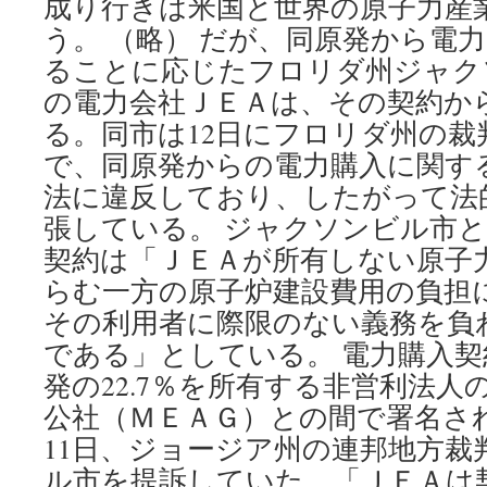
成り行きは米国と世界の原子力産
う。 （略） だが、同原発から電力
ることに応じたフロリダ州ジャク
の電力会社ＪＥＡは、その契約か
る。同市は12日にフロリダ州の裁
で、同原発からの電力購入に関する
法に違反しており、したがって法
張している。 ジャクソンビル市
契約は「ＪＥＡが所有しない原子
らむ一方の原子炉建設費用の負担
その利用者に際限のない義務を負
である」としている。 電力購入
発の22.7％を所有する非営利法
公社（ＭＥＡＧ）との間で署名さ
11日、ジョージア州の連邦地方裁
ル市を提訴していた。「ＪＥＡは