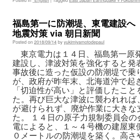
町、
住
民
福島第一に防潮堤、東電建設へ
は
分
地震対策 via 朝日新聞
裂
Posted on
2018/09/14
（検
by
yukimiyamotodepaul
証
東京電力は１４日、福島第一原
再
始
建設し、津波対策を強化すると発
動
事故後に造った仮設の防潮堤で乗
柏
が、政府が昨年末、北海道沖で起
崎
刈
「切迫性が高い」と評価したこと
羽
た。再び巨大な津波に襲われれば
原
発
が避けられず、廃炉作業に大きな
は
た。 １４日の原子力規制委員会の
今）
via
電によると、１～４号機の建屋東
日
０メートルの防潮堤を築く。高さ
本