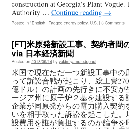
construction at Georgia’s Plant Vogtle.
Authority …
Continue reading
→
Posted in
*English
|
Tagged
energy policy
,
U.S.
|
3 Comments
[FT]米原発新設工事、契約者
via 日本経済新聞
Posted on
2018/09/14
by
yukimiyamotodepaul
米国で現在ただ一つ新設工事中の
って訴訟合戦が起こり、総工費270
億ドル）の計画の先行きに不安が
ージア州に原子炉２基を建設する
企業が同原発からの電力購入契約
いを相手取った訴訟を起こした。
設費用を誰が負担するのか論争を