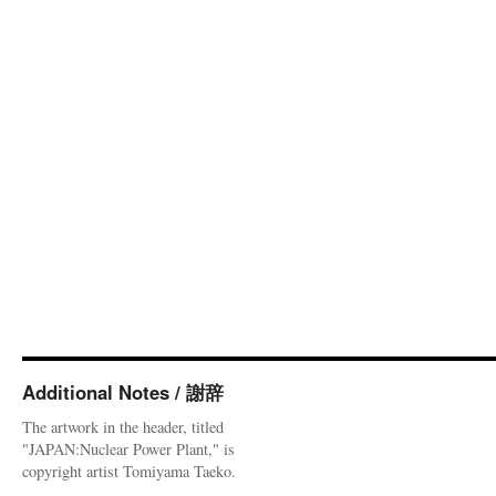
Additional Notes / 謝辞
The artwork in the header, titled
"JAPAN:Nuclear Power Plant," is
copyright artist Tomiyama Taeko.