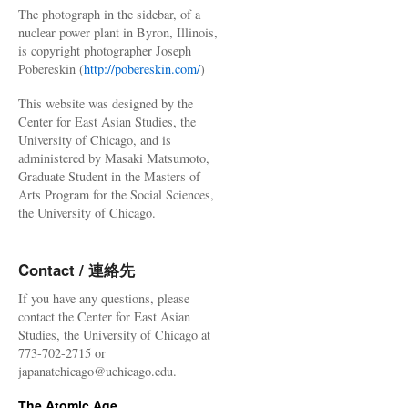
The photograph in the sidebar, of a
nuclear power plant in Byron, Illinois,
is copyright photographer Joseph
Pobereskin (
http://pobereskin.com/
)
This website was designed by the
Center for East Asian Studies, the
University of Chicago, and is
administered by Masaki Matsumoto,
Graduate Student in the Masters of
Arts Program for the Social Sciences,
the University of Chicago.
Contact / 連絡先
If you have any questions, please
contact the Center for East Asian
Studies, the University of Chicago at
773-702-2715 or
japanatchicago@uchicago.edu.
The Atomic Age