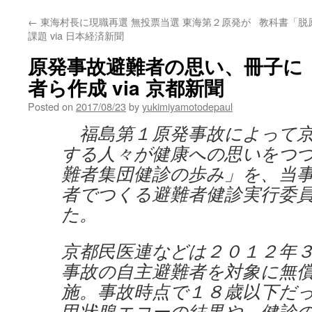
←
東海村長に現職再選 無投票当選 東海第２原発が
教科書「脱
課題 via 日本経済新聞
原発事故避難者の思い、冊子に
者ら作成 via 京都新聞
Posted on
2017/08/23
by
yukimiyamotodepaul
福島第１原発事故によって京
する人々が健康への思いをつ
難者集団健診の歩み」を、当
者でつくる避難者健診実行委
た。
京都民医連などは２０１２年
事故の自主避難者を対象に無
施。事故時点で１８歳以下だ
甲状腺エコーの結果や、健診