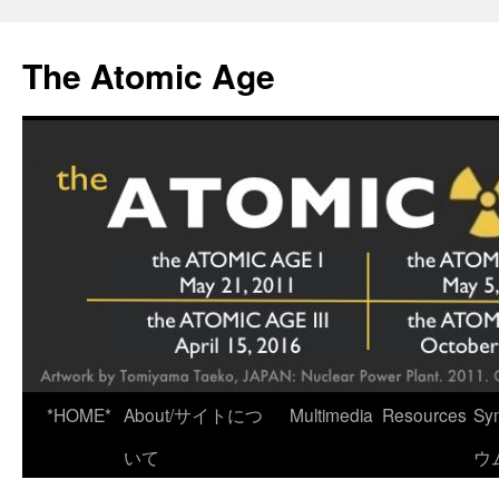
Skip
to
The Atomic Age
content
*HOME*
About/サイトにつ
Multimedia
Resources
Sy
いて
ウ