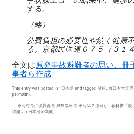
する。
（略）
公費負担の必要性や続く健康
る。京都民医連０７５（３１
全文は
原発事故避難者の思い、冊
事者ら作成
This entry was posted in
*日本語
and tagged
健康
,
東日本大震災
permalink
.
←
東海村長に現職再選 無投票当選 東海第２原発が
教科書「脱
課題 via 日本経済新聞