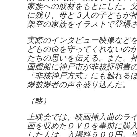
家族への取材をもとにした。
に残り、母と３人の子どもが
架空の家族をイラストで登場
実際のインタビュー映像など
どもの命を守ってくれないの
たちの思いを伝える。また、
国艦船に神戸市が非核証明書
「非核神戸方式」にも触れる
爆被爆者の声を盛り込んだ。
（略）
上映会では、映画挿入曲のラ
画を収めたＤＶＤを事前に購
した人は、入場料５００円。