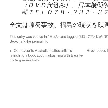
（ＤＶＤ代込み）。日本機関
部ＴＥＬ０７８・２３２・３
全文は原発事故、福島の現状を映
This entry was posted in
*日本語
and tagged
健康
,
広島･長崎
,
東
Bookmark the
permalink
.
←
Our favourite Australian tattoo artist is
Greenpeace Ig
launching a book about Fukushima with Bassike
via Vogue Australia