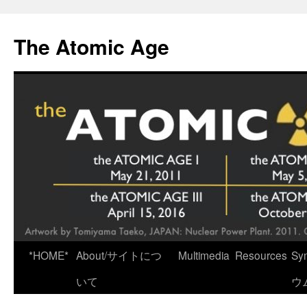
Skip
to
The Atomic Age
content
*HOME*
About/サイトにつ
Multimedia
Resources
Sy
いて
ウ