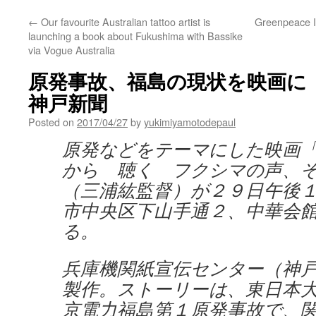
←
Our favourite Australian tattoo artist is
Greenpeace Ig
launching a book about Fukushima with Bassike
via Vogue Australia
原発事故、福島の現状を映画に 神
神戸新聞
Posted on
2017/04/27
by
yukimiyamotodepaul
原発などをテーマにした映画
から 聴く フクシマの声、
（三浦紘監督）が２９日午後
市中央区下山手通２、中華会
る。
兵庫機関紙宣伝センター（神
製作。ストーリーは、東日本
京電力福島第１原発事故で、