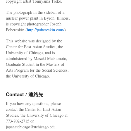
copyright artist Tomiyama Taeko.
The photograph in the sidebar, of a
nuclear power plant in Byron, Illinois,
is copyright photographer Joseph
Pobereskin (
http://pobereskin.com/
)
This website was designed by the
Center for East Asian Studies, the
University of Chicago, and is
administered by Masaki Matsumoto,
Graduate Student in the Masters of
Arts Program for the Social Sciences,
the University of Chicago.
Contact / 連絡先
If you have any questions, please
contact the Center for East Asian
Studies, the University of Chicago at
773-702-2715 or
japanatchicago@uchicago.edu.