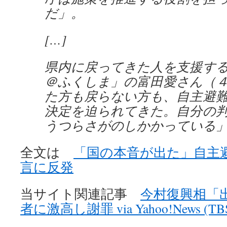
だ」。
[…]
県内に戻ってきた人を支援す
＠ふくしま」の富田愛さん（
た方も戻らない方も、自主避
決定を迫られてきた。自分の
うつらさがのしかかっている
全文は
「国の本音が出た」自主
言に反発
当サイト関連記事
今村復興相「
者に激高し謝罪 via Yahoo!News (TBS