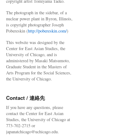
copyright artist Tomiyama Taeko.
The photograph in the sidebar, of a
nuclear power plant in Byron, Illinois,
is copyright photographer Joseph
Pobereskin (
http://pobereskin.com/
)
This website was designed by the
Center for East Asian Studies, the
University of Chicago, and is
administered by Masaki Matsumoto,
Graduate Student in the Masters of
Arts Program for the Social Sciences,
the University of Chicago.
Contact / 連絡先
If you have any questions, please
contact the Center for East Asian
Studies, the University of Chicago at
773-702-2715 or
japanatchicago@uchicago.edu.