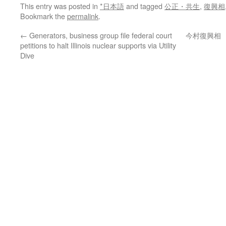
This entry was posted in
*日本語
and tagged
公正・共生
,
復興相
Bookmark the
permalink
.
←
Generators, business group file federal court
今村復興相
petitions to halt Illinois nuclear supports via Utility
Dive