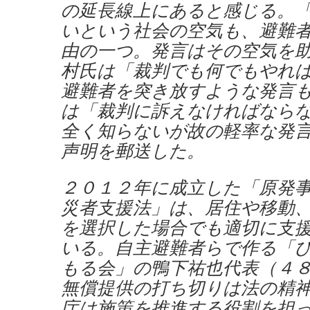
の延長線上にあると感じる。
いという社会の空気も、避難
由の一つ。発言はその空気を
村氏は「裁判でも何でもやれ
避難者を突き放すような発言
は「裁判に訴えなければなら
全く知らないが故の軽率な発
声明を郵送した。
２０１２年に成立した「原発
災者支援法」は、居住や移動
を選択した場合でも適切に支
いる。自主避難者らで作る「
もる会」の鴨下祐也代表（４
無償提供の打ち切りは法の精
庁は施策を推進する役割を担