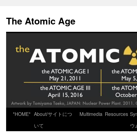
Skip
to
The Atomic Age
content
*HOME*
About/サイトにつ
Multimedia
Resources
Sy
いて
ウ