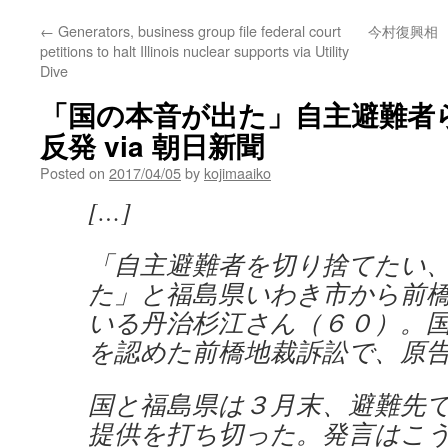
←
Generators, business group file federal court
今村復興相
petitions to halt Illinois nuclear supports via Utility
Dive
「国の本音が出た」自主避難者
反発 via 朝日新聞
Posted on
2017/04/05
by
kojimaaiko
[…]
「自主避難者を切り捨てたい
た」と福島県いわき市から前
いる丹治杉江さん（６０）。
を認めた前橋地裁訴訟で、原
国と福島県は３月末、避難先
提供を打ち切った。発言はこ