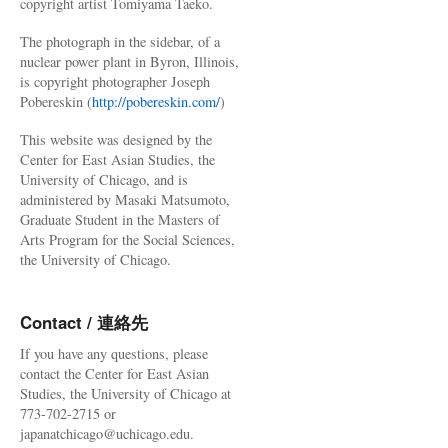
copyright artist Tomiyama Taeko.
The photograph in the sidebar, of a
nuclear power plant in Byron, Illinois,
is copyright photographer Joseph
Pobereskin (
http://pobereskin.com/
)
This website was designed by the
Center for East Asian Studies, the
University of Chicago, and is
administered by Masaki Matsumoto,
Graduate Student in the Masters of
Arts Program for the Social Sciences,
the University of Chicago.
Contact / 連絡先
If you have any questions, please
contact the Center for East Asian
Studies, the University of Chicago at
773-702-2715 or
japanatchicago@uchicago.edu.