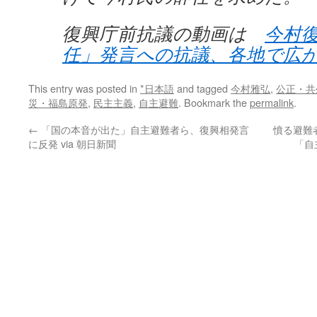
復興庁前抗議の動画は
今村
任」発言への抗議、各地で広
This entry was posted in
*日本語
and tagged
今村雅弘
,
公正・共
災・福島原発
,
民主主義
,
自主避難
. Bookmark the
permalink
.
←
「国の本音が出た」自主避難者ら、復興相発言
憤る避難
に反発 via 朝日新聞
「自