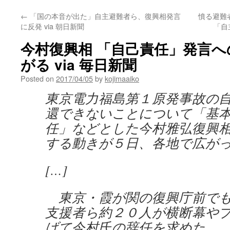
←
「国の本音が出た」自主避難者ら、復興相発言
憤る避難
に反発 via 朝日新聞
「自
今村復興相 「自己責任」発言
がる via 毎日新聞
Posted on
2017/04/05
by
kojimaaiko
東京電力福島第１原発事故の
還できないことについて「基
任」などとした今村雅弘復興
する動きが５日、各地で広が
[…]
東京・霞が関の復興庁前でも
支援者ら約２０人が横断幕や
げて今村氏の辞任を求めた。