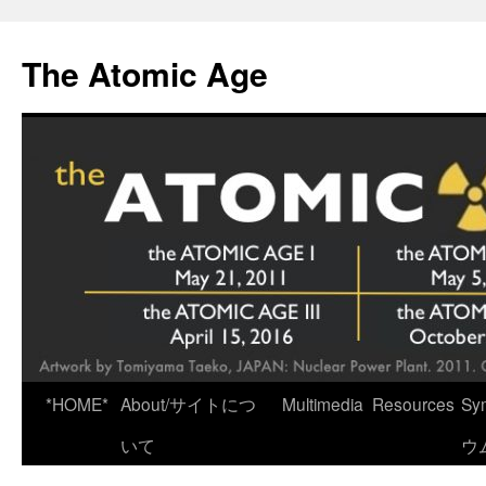
Skip
to
The Atomic Age
content
*HOME*
About/サイトにつ
Multimedia
Resources
Sy
いて
ウ