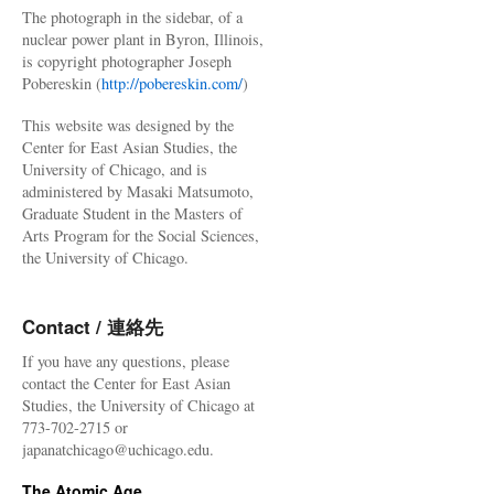
The photograph in the sidebar, of a
nuclear power plant in Byron, Illinois,
is copyright photographer Joseph
Pobereskin (
http://pobereskin.com/
)
This website was designed by the
Center for East Asian Studies, the
University of Chicago, and is
administered by Masaki Matsumoto,
Graduate Student in the Masters of
Arts Program for the Social Sciences,
the University of Chicago.
Contact / 連絡先
If you have any questions, please
contact the Center for East Asian
Studies, the University of Chicago at
773-702-2715 or
japanatchicago@uchicago.edu.
The Atomic Age