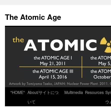
Skip
to
The Atomic Age
content
*HOME*
About/サイトにつ
Multimedia
Resources
Sy
いて
ウ