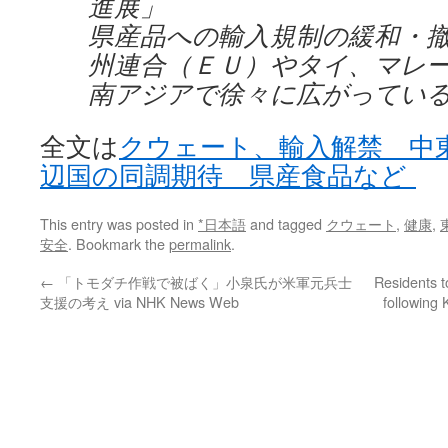
進展」
県産品への輸入規制の緩和・
州連合（ＥＵ）やタイ、マレ
南アジアで徐々に広がってい
全文は
クウェート、輸入解禁 中
辺国の同調期待 県産食品など
This entry was posted in
*日本語
and tagged
クウェート
,
健康
,
安全
. Bookmark the
permalink
.
←
「トモダチ作戦で被ばく」小泉氏が米軍元兵士
Residents to
支援の考え via NHK News Web
following