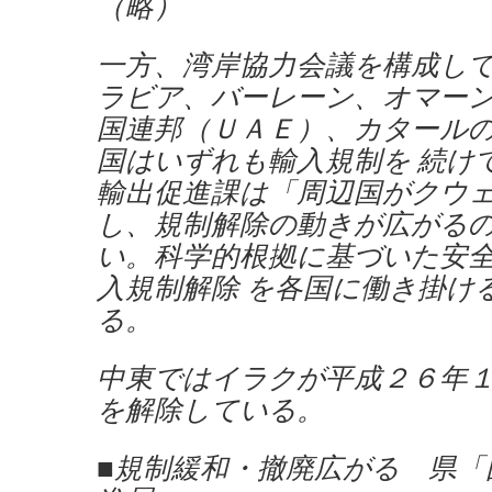
（略）
一方、湾岸協力会議を構成し
ラビア、バーレーン、オマー
国連邦（ＵＡＥ）、カタール
国はいずれも輸入規制を 続け
輸出促進課は「周辺国がクウ
し、規制解除の動きが広がる
い。科学的根拠に基づいた安
入規制解除 を各国に働き掛け
る。
中東ではイラクが平成２６年
を解除している。
■規制緩和・撤廃広がる 県「