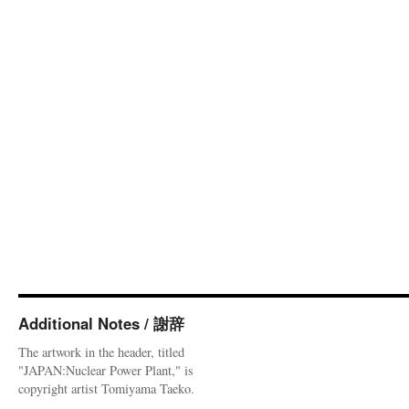
Additional Notes / 謝辞
The artwork in the header, titled
"JAPAN:Nuclear Power Plant," is
copyright artist Tomiyama Taeko.