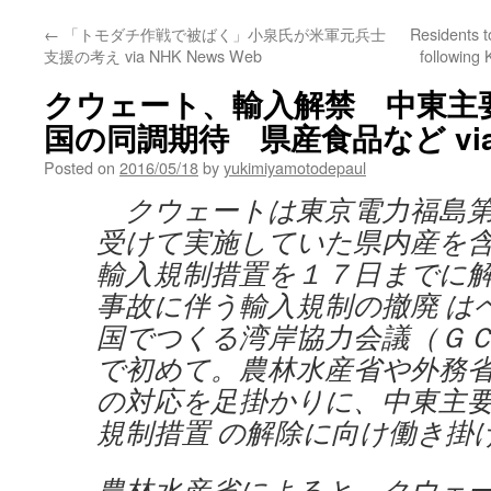
←
「トモダチ作戦で被ばく」小泉氏が米軍元兵士
Residents to
支援の考え via NHK News Web
following
クウェート、輸入解禁 中東主
国の同調期待 県産食品など vi
Posted on
2016/05/18
by
yukimiyamotodepaul
クウェートは東京電力福島第
受けて実施していた県内産を
輸入規制措置を１７日までに
事故に伴う輸入規制の撤廃 は
国でつくる湾岸協力会議（Ｇ
で初めて。農林水産省や外務
の対応を足掛かりに、中東主
規制措置 の解除に向け働き掛
農林水産省によると、クウェ