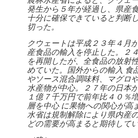
発生から５年が経過し、県産
十分に確保できていると判断
切った。
クウェートは平成２３年４月
産食品の輸入を停止した。２
を再開したが、全食品の放射
めていた。国外からの輸入 食
やソース混合調味料、マグロ
水産物が中心。２７年の日本
１億７千万円で前年比４０％
層を中心 に果物への関心が高
水省は規制解除により県内産
どの需要が高まると期待して