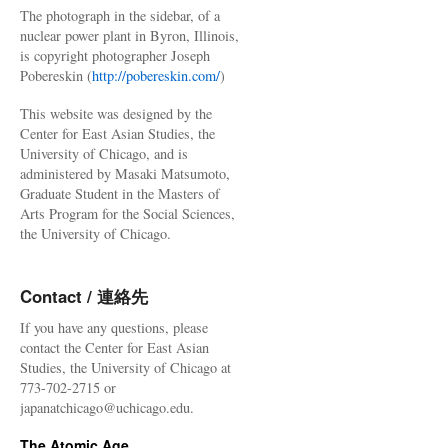
The photograph in the sidebar, of a
nuclear power plant in Byron, Illinois,
is copyright photographer Joseph
Pobereskin (
http://pobereskin.com/
)
This website was designed by the
Center for East Asian Studies, the
University of Chicago, and is
administered by Masaki Matsumoto,
Graduate Student in the Masters of
Arts Program for the Social Sciences,
the University of Chicago.
Contact / 連絡先
If you have any questions, please
contact the Center for East Asian
Studies, the University of Chicago at
773-702-2715 or
japanatchicago@uchicago.edu.
The Atomic Age