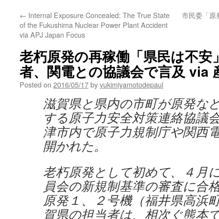
←
Internal Exposure Concealed: The True State
市民委「原
of the Fukushima Nuclear Power Plant Accident
via APJ Japan Focus
老朽原発の再稼働「県民は不安
者、関電との協議会で言及 via
Posted on
2016/05/17
by
yukimiyamotodepaul
滋賀県と県内の市町が原発な
する原子力安全対策連絡協議
津市内で原子力規制庁や関西
開かれた。
老朽原発として初めて、４月
員会の新規制基準の審査に合
原発１、２号機（福井県高浜
賀県の担当者は、相次ぐ熊本