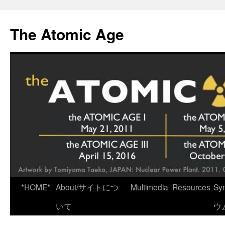
Skip
to
The Atomic Age
content
*HOME*
About/サイトにつ
Multimedia
Resources
Sy
いて
ウ