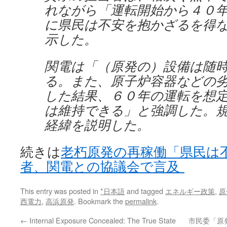
れながら「運転開始から４０
に県民は不安を抱かざるを得
示した。
関電は「（原発の）設備は随
る。また、原子炉容器などの
した結果、６０年の運転を想
は維持できる」と強調した。
経緯を説明した。
続きは
老朽原発の再稼働「県民は
者、関電との協議会で言及
This entry was posted in
*日本語
and tagged
エネルギー政策
,
原
西電力
,
高浜原発
. Bookmark the
permalink
.
←
Internal Exposure Concealed: The True State
市民委「原