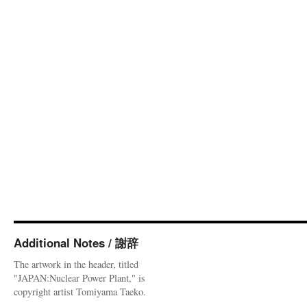
Additional Notes / 謝辞
The artwork in the header, titled
"JAPAN:Nuclear Power Plant," is
copyright artist Tomiyama Taeko.