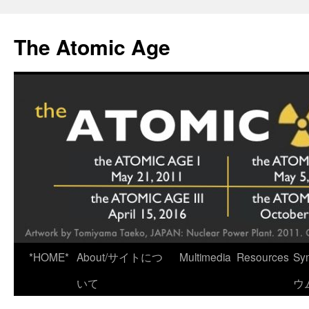
Skip
to
The Atomic Age
content
*HOME*
About/サイトにつ
Multimedia
Resources
Sy
いて
ウ