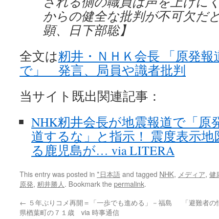
される側の職員は声を上げに
からの健全な批判が不可欠だ
顕、日下部聡】
全文は
籾井・ＮＨＫ会長 「原発報
で」 発言、局員や識者批判
当サイト既出関連記事：
NHK籾井会長が地震報道で「原
道するな」と指示！ 震度表示地
る鹿児島が… via LITERA
This entry was posted in
*日本語
and tagged
NHK
,
メディア
,
健
原発
,
籾井勝人
. Bookmark the
permalink
.
←
５年ぶりコメ再開＝「一歩でも進める」－福島
「避難者の
県楢葉町の７１歳 via 時事通信