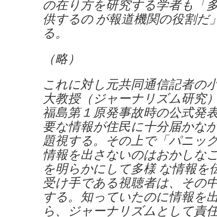
の在り方を研究する学者も「
供するの が報道機関の役割だ
る。
（略）
これに対し元共同通信記者の
大教授（ジャーナリズム研究
福島第１原発事故時の公式発表
要な情報が住民に十分届かな
題視する。その上で「パニッ
情報を出さないのはおかしな
を明らかにして多様 な情報を
受け手である視聴者は、その
する。知っていたのに情報を
ら、ジャーナリズムとして責