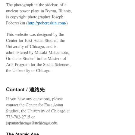
The photograph in the sidebar, of a
nuclear power plant in Byron, Illinois,
is copyright photographer Joseph
Pobereskin (
http://pobereskin.com/
)
This website was designed by the
Center for East Asian Studies, the
University of Chicago, and is
administered by Masaki Matsumoto,
Graduate Student in the Masters of
Arts Program for the Social Sciences,
the University of Chicago.
Contact / 連絡先
If you have any questions, please
contact the Center for East Asian
Studies, the University of Chicago at
773-702-2715 or
japanatchicago@uchicago.edu.
The Atomic Age