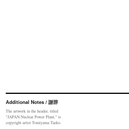
Additional Notes / 謝辞
The artwork in the header, titled
"JAPAN:Nuclear Power Plant," is
copyright artist Tomiyama Taeko.