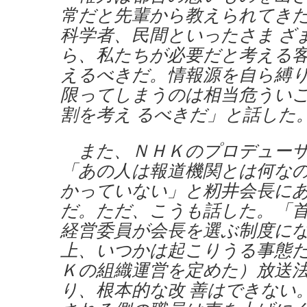
常だと先輩から教えられてき
科学者、民間といったさま ざ
ら、私たちが必要だと考える
えるべきだ。情報源を自ら縛
限ってしまうのは相当危うい
割を考え るべきだ」と話した
また、ＮＨＫのプロデューサ
「あの人は報道機関とは何な
かっていない」と籾井会長に
だ。ただ、こうも話した。「
経営委員が会長を選ぶ制度に
上、いつかは起こりうる事態
Ｋの組織運営を定めた）放送
り、根本的な改 善はできない