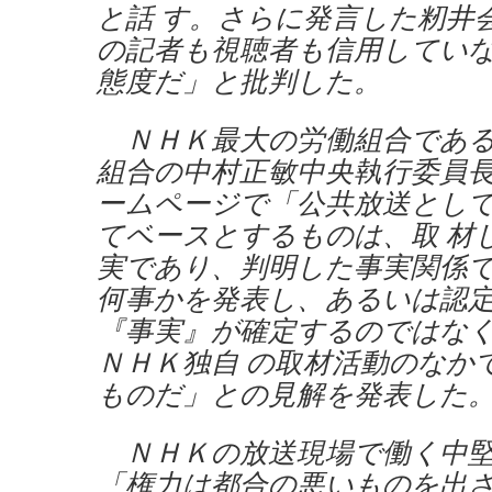
と話 す。さらに発言した籾井
の記者も視聴者も信用してい
態度だ」と批判した。
ＮＨＫ最大の労働組合である
組合の中村正敏中央執行委員
ームページで「公共放送とし
てベースとするものは、取 材
実であり、判明した事実関係
何事かを発表し、あるいは認
『事実』が確定するのではな
ＮＨＫ独自 の取材活動のなか
ものだ」との見解を発表した
ＮＨＫの放送現場で働く中堅
「権力は都合の悪いものを出