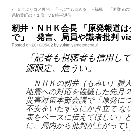
←
５年ぶりコメ再開＝「一歩でも進める」－福島
「避難者の
県楢葉町の７１歳 via 時事通信
籾井・ＮＨＫ会長 「原発報道
で」 発言、局員や識者批判 vi
Posted on
2016/05/02
by
yukimiyamotodepaul
「記者も視聴者も信用して
源限定、危うい」
ＮＨＫの籾井（もみい）勝人
地震への対応を協議した先月
災害対策本部会議で「原発に
不安をいたずらにかき立て な
表をベースに伝えてほしい」
に、局内から批判が上がって