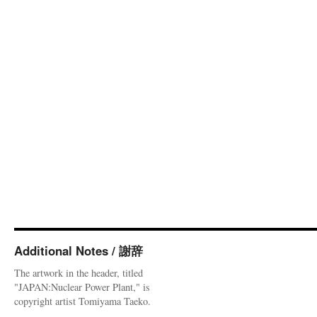
Additional Notes / 謝辞
The artwork in the header, titled
"JAPAN:Nuclear Power Plant," is
copyright artist Tomiyama Taeko.