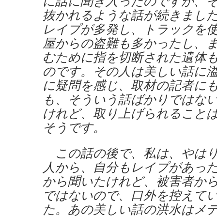
に話に聞き入ったのですが、
抜かれるような話が続きまし
レイプが多発し、トラックを
屋からの盗難も多かったし、
むために指を切断された遺体
のです。その人は美しい話に
に疑問を感じ、取材の記者に
も、そういう話ばかりではな
けれど、取り上げられること
そうです。
この話の後で、私は、やはり
人から、自分もレイプがあっ
から聞いたけれど、被害者か
ではないので、口外を控えて
た。あの美しい話の洪水はメ