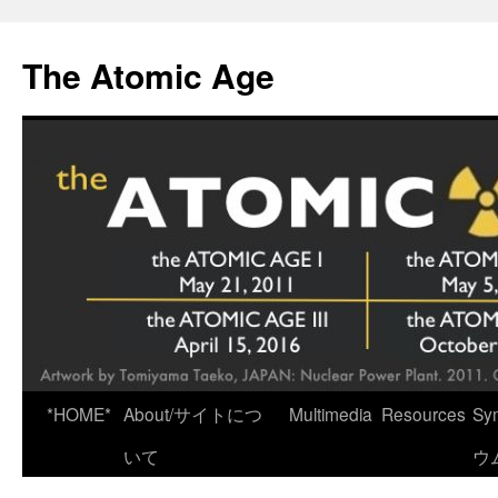
Skip
to
The Atomic Age
content
*HOME*
About/サイトにつ
Multimedia
Resources
Sy
いて
ウ