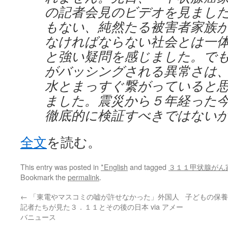
の記者会見のビデオを見まし
もない、純然たる被害者家族
なければならない社会とは一
と強い疑問を感じました。で
がバッシングされる異常さは
水とまっすぐ繋がっていると
ました。震災から５年経った
徹底的に検証すべきではない
全文
を読む。
This entry was posted in
*English
and tagged
３１１甲状腺がん
Bookmark the
permalink
.
←
「東電やマスコミの嘘が許せなかった」外国人
子どもの保養
記者たちが見た３．１１とその後の日本 via アメー
バニュース