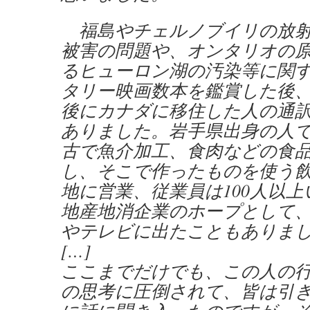
福島やチェルノブイリの放射
被害の問題や、オンタリオの
るヒューロン湖の汚染等に関
タリー映画数本を鑑賞した後
後にカナダに移住した人の通
ありました。岩手県出身の人
古で魚介加工、食肉などの食
し、そこで作ったものを使う
地に営業、従業員は100人以
地産地消企業のホープとして
やテレビに出たこともありま
[…]
ここまでだけでも、この人の
の思考に圧倒されて、皆は引