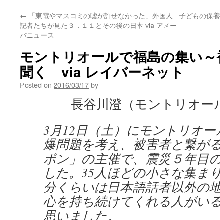
←
「東電やマスコミの嘘が許せなかった」外国人
子どもの保養
記者たちが見た３．１１とその後の日本 via アメー
バニュース
モントリオールで福島の集い～
聞く via レイバーネット
Posted on
2016/03/17
by
長谷川澄（モントリオール
3月12日（土）にモントリオ
爆問題を考え、被害者と繋が
ポン」の主催で、震災５年目
した。35人ほどの小さな集ま
分くらいは日本語話者以外の
心を持ち続けてくれる人がい
思いました。