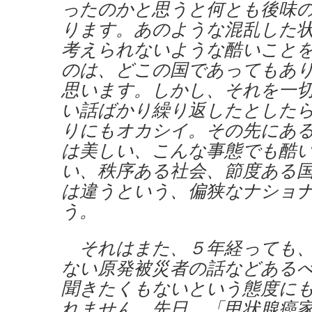
ったのかと思うと何とも後味
ります。あのような混乱した
考えられないような酷いこと
のは、どこの国であってもあ
思います。しかし、それを一
い話ばかり繰り返したとした
りにもオカシイ。その先にあ
は美しい、こんな事態でも酷
い、秩序ある社会、節度ある
は違うという、偏狭なナショ
う。
それはまた、５年経っても、
ない原発被災者の話などある
聞きたくもないという態度に
れません。先日、「甲状腺癌