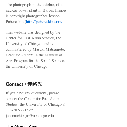
The photograph in the sidebar, of a
nuclear power plant in Byron, Illinois,
is copyright photographer Joseph
Pobereskin (
http://pobereskin.com/
)
This website was designed by the
Center for East Asian Studies, the
University of Chicago, and is
administered by Masaki Matsumoto,
Graduate Student in the Masters of
Arts Program for the Social Sciences,
the University of Chicago.
Contact / 連絡先
If you have any questions, please
contact the Center for East Asian
Studies, the University of Chicago at
773-702-2715 or
japanatchicago@uchicago.edu.
The Atomic Age