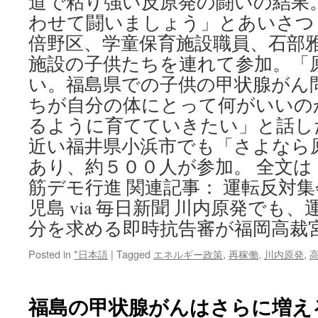
道で粘り強い反原発の闘いの結果
５
わせて闘いましょう」とあいさつ
年
倍野区、学童保育施設職員、石部
via
朝
施設の子供たちを連れて参加。「
日
い。福島県での子供の甲状腺がん
新
聞
ちが自分の体にとって何がいいの
るように育てていきたい」と話し
近い福井県小浜市でも「さよなら
あり、約５００人が参加。 全文は
筋デモ行進 関連記事： 運転反対
児島 via 毎日新聞 川内原発でも
分を求める即時抗告審が福岡高裁
Posted in
*日本語
|
Tagged
エネルギー政策
,
再稼働
,
川内原発
,
福島の甲状腺がんはさらに増え