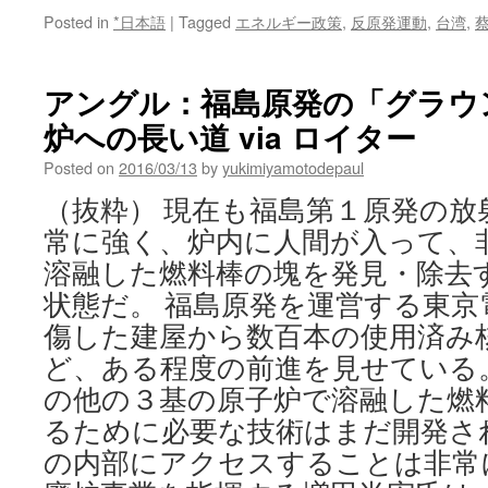
Posted in
*日本語
|
Tagged
エネルギー政策
,
反原発運動
,
台湾
,
アングル：福島原発の「グラウ
炉への長い道 via ロイター
Posted on
2016/03/13
by
yukimiyamotodepaul
（抜粋） 現在も福島第１原発の放
常に強く、炉内に人間が入って、
溶融した燃料棒の塊を発見・除去
状態だ。 福島原発を運営する東京電力
傷した建屋から数百本の使用済み
ど、ある程度の前進を見せている
の他の３基の原子炉で溶融した燃
るために必要な技術はまだ開発さ
の内部にアクセスすることは非常