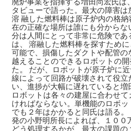
廃炉事業を指揮する増田尚宏氏は
タビューで語った。最大の障害は
溶 融した燃料棒は原子炉内の格納
在の正確な場所は誰にも分からな
分は人間にとって非常に危険であ
は、 溶融した燃料棒を探すため
可能で、損傷したダクトや配管の
越えることのできるロボットの開
た。 だが、ロボットが原子炉に
線によって回路が破壊されて役立
い、進捗が大幅に遅れていると増
ロボットは各々の建屋に合わせて
ければならない。単機能のロボッ
でも２年はかかると同氏は語る。 
発の小野明所長によれば、１００
どう処理するかが、最大の課題の