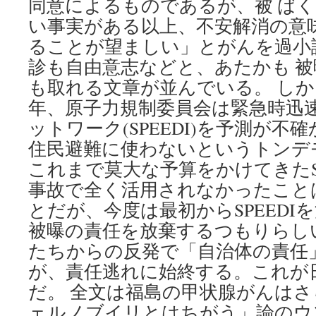
同意によるものであるが、被 ば
い事実がある以上、不安解消の意
ることが望ましい」とがんを過小
診も自由意志などと、あたかも 
も取れる文章が並んでいる。 しか
年、原子力規制委員会は緊急時迅
ットワーク(SPEEDI)を予測が
住民避難に使わないというトンデ
これまで莫大な予算をかけてきたSP
事故で全く活用されなかったこと
とだが、今度は最初からSPEEDI
被曝の責任を放棄するつもりらし
たちからの反発で「自治体の責任
が、責任逃れに始終する。これが
だ。 全文は福島の甲状腺がんは
ェルノブイリとはちがう」論のウ