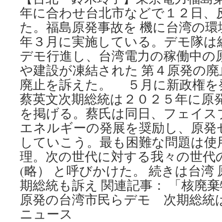
banks
年に合わせ台北市などで１２日、
on
new
た。福島原発事故を 機に台湾の環
leader
年３月に実施している。デモ隊は
Tsai
Ing-
デモ行進し、台湾電力の稼働中の
wen’s
や建設が凍結された 第４原発の
vow
to
廃止を訴えた。 ５月に新政権を
abolish
蔡英文次期総統は２０２５年に原
atomic
を掲げる。蔡氏は同日、フェイス
energy
use
エネルギーの発展を奨励し、原発
by
していこう。最も困難な問題は使
2025
via
理。次の世代に対する我々の世代
South
(略） と呼びかけた。 続きは台湾
China
Morning
期総統も訴え 関連記事： 「核廃
Post
原発の台湾市民らデモ 次期総統は全
ニュース