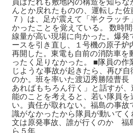
員はだれも敷地内の構造を知らな
んとか戻れたものの、運転した佐
７）は、足が震えて「半クラッチ
かったことを覚えている。 数時
線量が高い現場に向かった。爆発
ースを引き直し、１号機の原子炉
再開した。東電も自前の消防車を
ったく足りなかった。 ■隊員の作
じような事故が起きたら、再び自
のか。班を率いた渡辺秀勝陸曹長
あればもちろん行く」と話すが、
能のことを考えると、若い隊員を
い。責任が取れない。福島の事故
識がなかったから隊員が動いてく
文は原発事故、誰が行くのか 福
ら５年