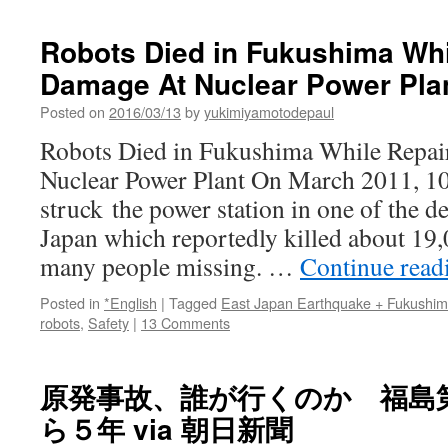
ン
グ
Robots Died in Fukushima Whi
ル：
Damage At Nuclear Power Plan
福
島
Posted on
2016/03/13
by
yukimiyamotodepaul
原
発
Robots Died in Fukushima While Repa
の
Nuclear Power Plant On March 2011, 1
「グ
ラ
struck the power station in one of the d
ウ
Japan which reportedly killed about 19,
ン
ド・
many people missing. …
Continue rea
ゼ
ロ」、
Posted in
*English
|
Tagged
East Japan Earthquake + Fukushi
廃
robots
,
Safety
|
13 Comments
炉
へ
の
原発事故、誰が行くのか 福島
長
い
ら５年 via 朝日新聞
道