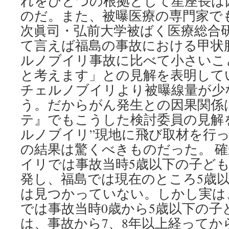
れをひとつの根拠として星座長は
のだ。また、被曝医療の専門家で
次眞司・弘前大学被ばく医療総合
て言えば福島の事故における甲状
ルノブイリ事故に比べて小さいこ
と考えます」との見解を表明してい
チェルノブイリより被曝線量が少
う。だからがん発生との因果関係は
テ』でもこうした検討委員の見解
ルノブイリ”現地に飛び取材を行
の結果は驚くべきものだった。 
イリでは事故当時5歳以下の子ど
発し、福島では現在のところ5歳
は見つかっていない。しかし実は
では事故当時0歳から5歳以下の子
は、事故から7、8年以上経ってか