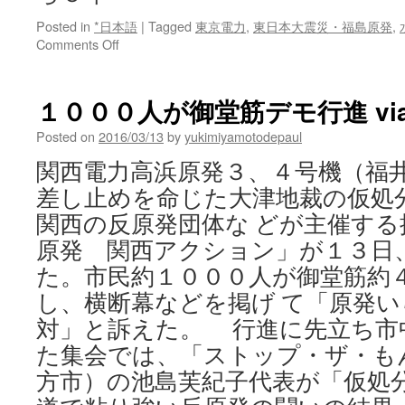
Posted in
*日本語
|
Tagged
東京電力
,
東日本大震災・福島原発
,
on
Comments Off
原
発
事
１０００人が御堂筋デモ行進 vi
故、
誰
Posted on
2016/03/13
by
yukimiyamotodepaul
が
関西電力高浜原発３、４号機（福
行
く
差し止めを命じた大津地裁の仮処
の
関西の反原発団体な どが主催す
か
福
原発 関西アクション」が１３日
島
た。市民約１０００人が御堂筋約
第
し、横断幕などを掲げ て「原発
一、
水
対」と訴えた。 行進に先立ち市
素
た集会では、「ストップ・ザ・も
爆
発
方市）の池島芙紀子代表が「仮処
か
ら