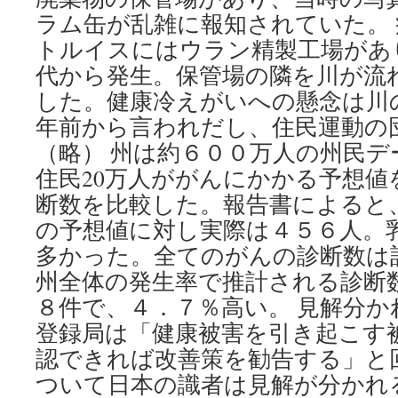
ラム缶が乱雑に報知されていた。 
トルイスにはウラン精製工場があ
代から発生。保管場の隣を川が流
した。健康冷えがいへの懸念は川
年前から言われだし、住民運動の
（略） 州は約６００万人の州民デ
住民20万人ががんにかかる予想値
断数を比較した。報告書によると
の予想値に対し実際は４５６人。
多かった。全てのがんの診断数は
州全体の発生率で推計される診断
８件で、４．７％高い。 見解分か
登録局は「健康被害を引き起こす
認できれば改善策を勧告する」と
ついて日本の識者は見解が分かれ