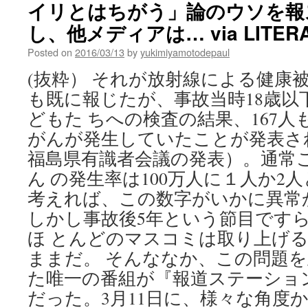
イリとはちがう」論のウソを報
し、他メディアは… via LITER
Posted on
2016/03/13
by
yukimiyamotodepaul
(抜粋） それが放射線による健康
も既に報じたが、事故当時18歳以
どもた ちへの検査の結果、167
がんが発生していたことが発表され
福島県有識者会議の発表）。通常
ん の発生率は100万人に１人か2
考えれば、この数字がいかに異常
しかし事故後5年という節目です
ほ とんどのマスコミは取り上げ
ままだ。 そんななか、この問題
た唯一の番組が『報道ステーショ
だった。3月11日に、様々な角度