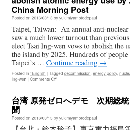
abolish atomic energy use by 
China Morning Post
Posted on
2016/03/13
by
yukimiyamotodepaul
Taipei, Taiwan: An annual anti-nuclear 
saw a much lower turnout than previous 
elect Tsai Ing-wen vows to abolish the 
the island by 2025. Hundreds of people 
Taipei’s …
Continue reading
→
Posted in
*English
|
Tagged
decommission
,
energy policy
,
nucle
on
Ing-wen
|
Comments Off
Low
turnout
at
台湾 原発ゼロへデモ 次期総統も
anti-
聞
nuclear
rally
Posted on
2016/03/13
by
yukimiyamotodepaul
as
Taiwan
【台北・鈴木玲子】東京電力福島