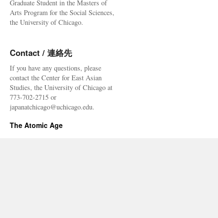
Graduate Student in the Masters of
ノ
Arts Program for the Social Sciences,
ブ
the University of Chicago.
イ
リ
と
Contact / 連絡先
は
ち
If you have any questions, please
が
contact the Center for East Asian
う」
Studies, the University of Chicago at
論
773-702-2715 or
の
japanatchicago@uchicago.edu.
ウ
ソ
The Atomic Age
を
報
ス
テ
が
暴
露！
し
か