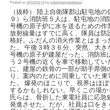
Posted on
2016/03/13
via
by
yukimiyamotodepaul
ロ
（抜粋） 陸上自衛隊郡山駐屯地の
イ
タ
９）ら消防班５人は、駐屯地の消
ー
号機の原子炉に水を送るための作
放射線量はすでに高く、隊員は防
格好。ふだんの消火作業とはまっ
た。 午後３時３６分、突然、大き
号機の原子炉建屋だった。消防班
う２号機の近くを車で移動してい
に、建屋の鉄骨の一部が助手席側
り、案内のために同乗していた東
た。 爆発のほこりで、視界はほ
するかもしれない。早くこの場か
氏らは、骨折した東電社員に応急
発進させた。だが、社員は口をき