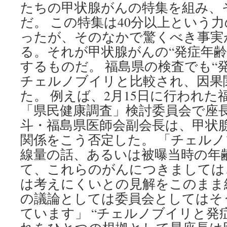
たちの甲状腺がんの特集を組み、
だ。 この特集は40分以上という
ったが、そのなかで驚くべき事実
る。それが甲状腺がんの“発症年齢
するものだ。 福島県の検査でも“発
チェルノブイリと比較され、因果
た。 例えば、2月15日に行われ
「県民健康調査」検討委員会で座
斗・福島県医師会副会長は、甲状
関係をこう否定した。 「チェル
線量の話、あるいは被曝当時の年
て、これらのがんにつきましては
は考えにくいとの見解をこのまま
の議論としては委員会としてはそ
ています」 “チェルノブイリと発