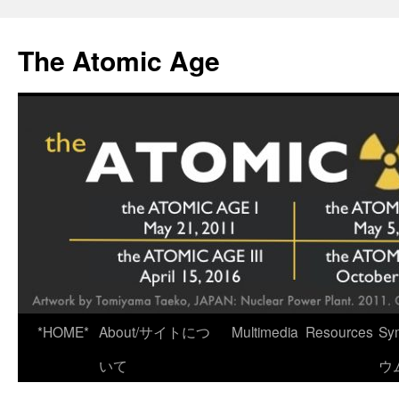
Skip
to
The Atomic Age
content
*HOME*
About/サイトにつ
Multimedia
Resources
Sy
いて
ウ