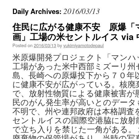
2016/03/13
Daily Archives:
住民に広がる健康不安 原爆「
画」工場の米セントルイス via
Posted on
2016/03/13
by
yukimiyamotodepaul
米原爆開発プロジェクト「マンハ
工場があった米中西部ミズーリ州
島、長崎への原爆投下から７０年
に健康不安が広がっている。核廃
で、放射性物質による健康被害が
民のがん発生率が高いとのデータ
不明で、州や連邦政府は本格調査を
セントルイスの国際空港脇に放射
で立ち入りを禁じた一角がある。
廃棄物の保管場があり、当時の写