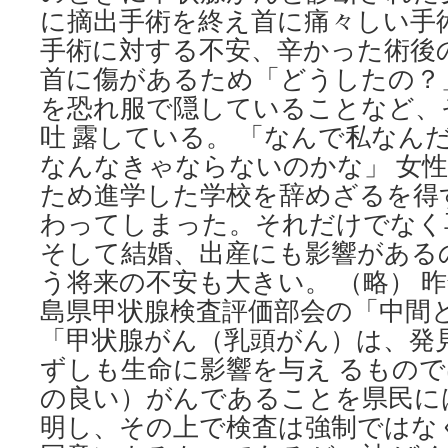
に摘出手術を終え首に痛々しい手
手術に対する不安、辛かった術後
首に傷があるため「どうしたの？
を恐れ服で隠していることなど、
吐 露している。 「なんで私なん
なんなきゃならないのかな」 女
ため進学した学校を辞めざるを得
わってしまった。それだけでなく
そして結婚、出産にも影響がある
う将来の不安も大きい。 （略） 
島県甲状腺検査評価部会の「中間
「甲状腺がん（乳頭がん）は、発
ずしも生命に影響を与え るもの
の良い）がんであることを県民に
明し、その上で検査は強制ではな