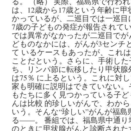
る。 （略） 実際、福島県で行わ
は、12歳から17歳という年齢に
かっているが、二巡目では一巡目
7歳の子どもの発症が報告されて
では異常がなかったが二巡目でが
どものなかには、がんが3センチ
て いるケースもあったが、これ
ことだという。さらに、手術した
ち、リンパ節に転移したり甲状腺
は75％ に上るという。これに対
家も明確に説明はできていない。
もたちに多く見つかっている子ど
んは比較 的珍しいがんで、わか
いう。そんな“珍しい”がんが福島
る――。 番組では、福島県中通り
のときに甲状腺がんと診断された