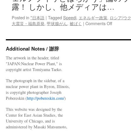
露！ しかし、他メディアは…
Posted in
*日本語
|
Tagged
Speedi
,
エネルギー政策
,
ロシア/ウ
on
大震災・福島原発
,
甲状腺がん
,
被ばく
|
Comments Off
福
島
の
甲
Additional Notes / 謝辞
状
The artwork in the header, titled
腺
"JAPAN:Nuclear Power Plant," is
が
copyright artist Tomiyama Taeko.
ん
は
The photograph in the sidebar, of a
さ
nuclear power plant in Byron, Illinois,
ら
is copyright photographer Joseph
に
Pobereskin (
http://pobereskin.com/
)
増
え
This website was designed by the
る！
Center for East Asian Studies, the
「チ
University of Chicago, and is
ェ
administered by Masaki Matsumoto,
ル