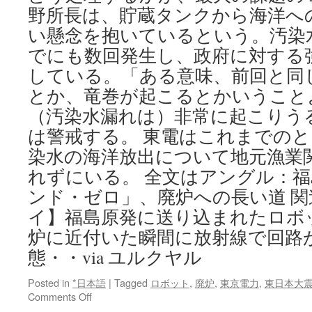
野所長は、貯蔵タンクから海洋へ
い懸念を抱いているという。汚染
でにも数回発生し、政府に対する
している。「ある意味、前回と同
とか、竜巻が起こるとかいうこと
（汚染水漏れは）非常に起こりう
は警戒する。 東電はこれまでの
染水の海洋放出について地元漁業
れずにいる。 全文はアングル：
ンド・ゼロ」、廃炉への長い道 関
イ】福島原発に送り込まれたロボ
炉に近付いた瞬間に放射線で回路
態・・via ユルクヤル
Posted in
*日本語
|
Tagged
ロボット
,
廃炉
,
東京電力
,
東日本大
on
Comments Off
ア