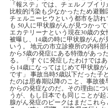
『報ステ』では、チェルノブイリ
比較的汚染も少なかったため避難
チェルニーヒウという都市を訪れ
も 50人に甲状腺がんが見つかっ
エカテリーナという現在30歳の女
被曝し、14歳の時に甲状腺がんが
いう。 地元の市立診療所の内科部
から5歳の発症にある特徴があっ
る。 「すぐに発症したわけではあ
ら14歳になってはじめて甲状腺
です」 事故当時5歳以下だった子
たのは思春期以降のこと、事故後早
からの発症なのだ。その理由につ
うが、もし日本でも同じことが起
腺がん発症のピークはまだこれら