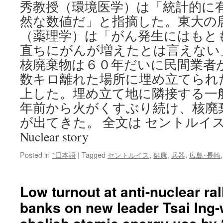
秀教授（環境医学）は「統計的に
然な数値だ」と指摘した。東大の
（薬理学）は「がん発生にはもと
直ちにがんが増えたとは言えない
核廃棄物は６０年だいに民間業者
数キロ離れた場所に埋め立てられ
上した。埋め立て地に隣接する一
年前から火がくすぶり続け、核廃
が出てきた。 全文は セントルイス和文 S
Nuclear story
Posted in
*日本語
|
Tagged
セントルイス
,
健康
,
兵器
,
広島･長崎
Low turnout at anti-nuclear ra
banks on new leader Tsai Ing-