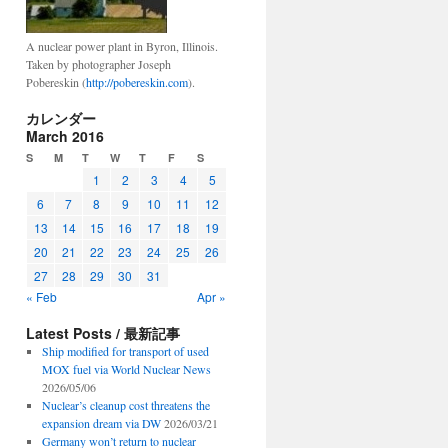
A nuclear power plant in Byron, Illinois.
Taken by photographer Joseph
Pobereskin (
http://pobereskin.com
).
カレンダー
March 2016
S
M
T
W
T
F
S
1
2
3
4
5
6
7
8
9
10
11
12
13
14
15
16
17
18
19
20
21
22
23
24
25
26
27
28
29
30
31
« Feb
Apr »
Latest Posts / 最新記事
Ship modified for transport of used
MOX fuel via World Nuclear News
2026/05/06
Nuclear’s cleanup cost threatens the
expansion dream via DW
2026/03/21
Germany won’t return to nuclear