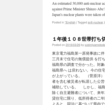
An estimated 30,000 anti-nuclear act
against Prime Minister Shinzo Abe’s
Japan’s nuclear plants were taken o
Posted in
*English
|
Tagged
anti-nuclear
,
１年後１０８世帯打ち切
Posted on
2016/03/26
by
yukimiyamotod
東京電力福島第一原発事故に伴
三月末で住宅の無償提供 を打
福島県の調査で分かった。対象
福島県へ は戻れない。今の住
が上がっている。 （菅原洋）
者を含む被災者が転居した公営
補助している。 しかし、福島
除く自主避難者について、来年
貸住宅に限り、低所得者の二年
よると、同法に基づいて県内で