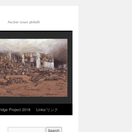
Nuclear issues globally
idge Project 2018
Links/リンク