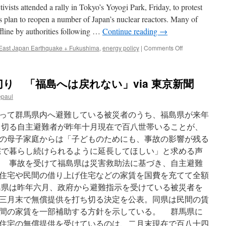
ivists attended a rally in Tokyo’s Yoyogi Park, Friday, to protest
援
富
 plan to reopen a number of Japan’s nuclear reactors. Many of
岡・
ffline by authorities following …
Continue reading
→
避
難
on
East Japan Earthquake + Fukushima
,
energy policy
|
Comments Off
解
Japan:
除
Anti-
見
nuclear
り 「福島へは戻れない」via 東京新聞
据
activists
え
protest
epaul
計
PM
画
Abe’s
って群馬県内へ避難している被災者のうち、福島県が来年
via
energy
ち切る自主避難者が昨年十月現在で百八世帯いることが、
福
plan
島
の母子家庭からは「子どものためにも、事故の影響が残る
in
民
Tokyo
宅で暮らし続けられるように延長してほしい」と求める声
友
via
 事故を受けて福島県は災害救助法に基づき、自主避難
One
住宅や民間の借り上げ住宅などの家賃を国費を充てて全額
News
Page
県は昨年六月、政府から避難指示を受けている被災者を
三月末で無償提供を打ち切る決定を公表。同県は民間の賃
間の家賃を一部補助する方針を示している。 群馬県に
住宅の無償提供を受けているのは、二月末現在で百八十四