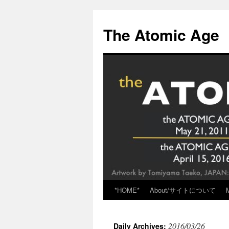
Skip
to
The Atomic Age
content
*HOME*
About/サイトについて
2016/03/26
Daily Archives: