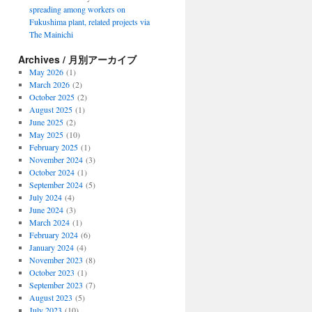
spreading among workers on
Fukushima plant, related projects via
The Mainichi
Archives / 月別アーカイブ
May 2026
(1)
March 2026
(2)
October 2025
(2)
August 2025
(1)
June 2025
(2)
May 2025
(10)
February 2025
(1)
November 2024
(3)
October 2024
(1)
September 2024
(5)
July 2024
(4)
June 2024
(3)
March 2024
(1)
February 2024
(6)
January 2024
(4)
November 2023
(8)
October 2023
(1)
September 2023
(7)
August 2023
(5)
July 2023
(10)