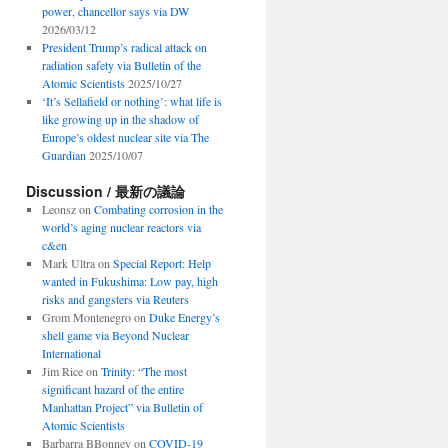
power, chancellor says via DW
2026/03/12
President Trump’s radical attack on
radiation safety via Bulletin of the
Atomic Scientists
2025/10/27
‘It’s Sellafield or nothing’: what life is
like growing up in the shadow of
Europe’s oldest nuclear site via The
Guardian
2025/10/07
Discussion / 最新の議論
Leonsz
on
Combating corrosion in the
world’s aging nuclear reactors via
c&en
Mark Ultra
on
Special Report: Help
wanted in Fukushima: Low pay, high
risks and gangsters via Reuters
Grom Montenegro
on
Duke Energy’s
shell game via Beyond Nuclear
International
Jim Rice
on
Trinity: “The most
significant hazard of the entire
Manhattan Project” via Bulletin of
Atomic Scientists
Barbarra BBonney
on
COVID-19