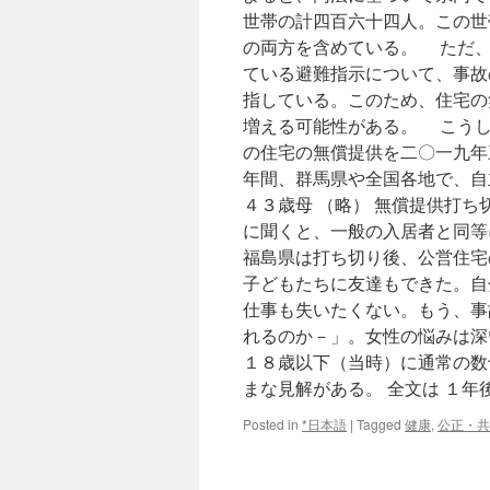
世帯の計四百六十四人。この世
の両方を含めている。 ただ、
ている避難指示について、事故
指している。このため、住宅の
増える可能性がある。 こうし
の住宅の無償提供を二〇一九年
年間、群馬県や全国各地で、自
４３歳母 （略） 無償提供打
に聞くと、一般の入居者と同等
福島県は打ち切り後、公営住宅
子どもたちに友達もできた。自
仕事も失いたくない。もう、事
れるのか－」。女性の悩みは深
１８歳以下（当時）に通常の数
まな見解がある。 全文は １
Posted in
*日本語
|
Tagged
健康
,
公正・共