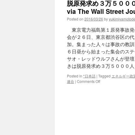
脱原発求め３万５００
via The Wall Street Jo
Posted on
2016/03/26
by
yukimiyamotod
東京電力福島第１原発事故発
会が２６日、東京都渋谷区の代
加。集まった人々は事故の教訓
６日昼から始まった集会のステ
サオ・レッドウルフさんが登壇
きは脱原発求め３万５０００人
Posted in
*日本語
|
Tagged
エネルギー政
on
連合
|
Comments Off
脱
原
発
求
め
３
万
５
０