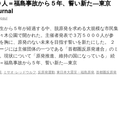
０人＝福島事故から５年、誓い新た—東京
１
０
urnal
８
epaul
世
帯
生から５年が経過する中、脱原発を求める大規模な市民集
打
ち
々木公園で開かれた。主催者発表で３万５０００人が参
切
を胸に、原発のない未来を目指す誓いを新たにした。 ２
り
ージには主催団体の一つである「首都圏反原発連合」のミ
「福
島
。現状について「原発推進、維持の国になっている」 続
へ
＝福島事故から５年、誓い新た—東京
は
戻
策
,
ミサオ･レッドウルフ
,
反原発運動
,
東日本大震災・福島原発
,
首都圏反原発
れ
な
い」
via
東
京
新
聞