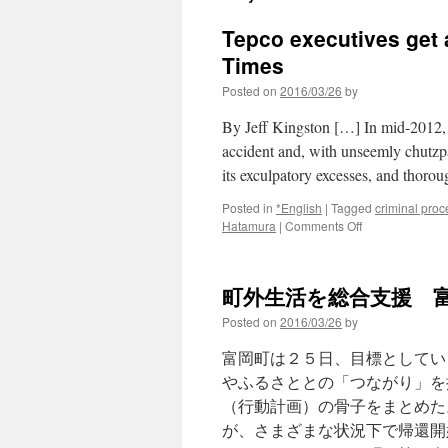
Tepco executives get a
Times
Posted on
2016/03/26
by
By Jeff Kingston […] In mid-2012, Te
accident and, with unseemly chutzpah
its exculpatory excesses, and thoro
Posted in
*English
|
Tagged
criminal pro
on
Hatamura
|
Comments Off
Tepco
executives
get
町外生活を総合支援 富
a
taste
Posted on
2016/03/26
by
of
citizens’
富岡町は２５日、目標としてい
wrath
やふるさととの「つながり」を
via
（行動計画）の骨子をまとめた
The
Japan
が、さまざまな状況下で帰還開
Times