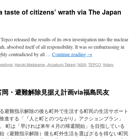
 taste of citizens’ wrath via The Japan
pco released the results of its own investigation into the nuclear
, absolved itself of all responsibility. It was so embarrassing in
ughly contradicted by all …
Continue reading
→
ceedings
,
Haruki Madarame
,
Jinzaburo Takagi
,
NISA
,
TEPCO
,
Yotaro
岡・避難解除見据え計画via福島民友
る避難指示解除の後も町外で生活する町民の生活サポート
推進する「『人と町とのつながり』アクションプラン」
。 町は「早ければ来年４月の帰還開始」を目指している
始（避難指示解除）後も町外生活を選ばざるを得ない町民