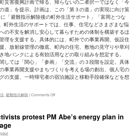
町災害復興計画で帰る、帰らないの二者択一ではなく「今
の道」を提示。計画は、この「第３の道」の実現に向け策
に「避難指示解除後の町外生活サポート」「富岡とつな
定。町外生活のサポートでは、仕事、住宅などさまざまな悩
への不安を解消し安心して暮らすための体制を構築するほ
管理を支援する。具体的には、町外での事業再開、仮設住
援、放射線管理の徹底、町内の住宅、敷地の見守りや草刈
き地バンクによる有効活用などの取り組みを想定する。
関しては「関心」「参画」「交流」の３段階を設定。具体
の事業再開支援やまちづくりを考える場の創出、個人宅の
グの支援、一時帰宅者の宿泊施設と移動手段確保などを想
on
活
,
避難指示解除
|
Comments Off
町
外
生
tivists protest PM Abe’s energy plan in
活
を
Page
総
epaul
合
支