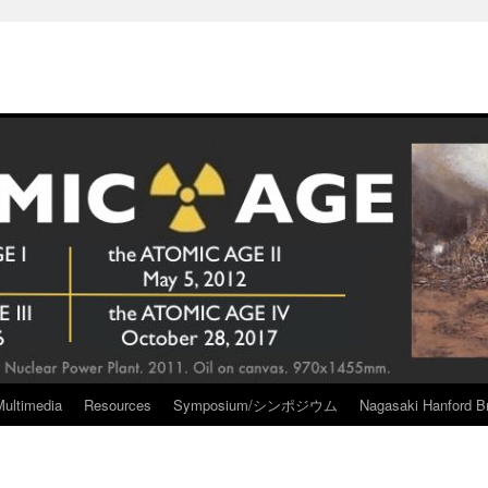
Multimedia
Resources
Symposium/シンポジウム
Nagasaki Hanford Br