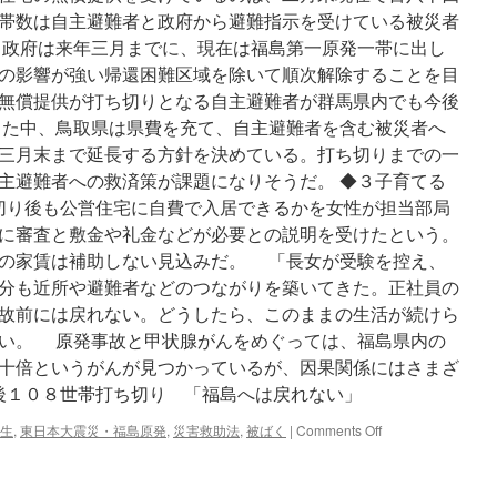
帯数は自主避難者と政府から避難指示を受けている被災者
政府は来年三月までに、現在は福島第一原発一帯に出し
の影響が強い帰還困難区域を除いて順次解除することを目
無償提供が打ち切りとなる自主避難者が群馬県内でも今後
た中、鳥取県は県費を充て、自主避難者を含む被災者へ
三月末まで延長する方針を決めている。打ち切りまでの一
主避難者への救済策が課題になりそうだ。 ◆３子育てる
ち切り後も公営住宅に自費で入居できるかを女性が担当部局
に審査と敷金や礼金などが必要との説明を受けたという。
の家賃は補助しない見込みだ。 「長女が受験を控え、
分も近所や避難者などのつながりを築いてきた。正社員の
故前には戻れない。どうしたら、このままの生活が続けら
い。 原発事故と甲状腺がんをめぐっては、福島県内の
十倍というがんが見つかっているが、因果関係にはさまざ
年後１０８世帯打ち切り 「福島へは戻れない」
on
生
,
東日本大震災・福島原発
,
災害救助法
,
被ばく
|
Comments Off
１
年
後