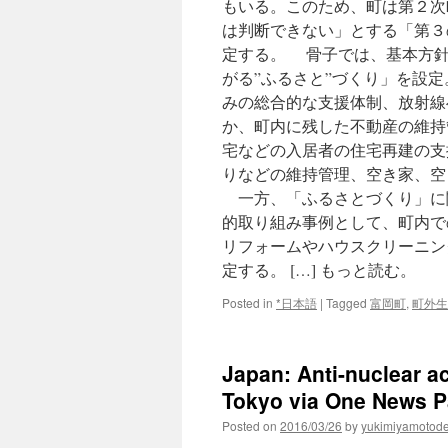
もいる。このため、町は第２次
は判断できない」とする「第３
定する。 骨子では、基本方針
がる”ふるさと”づくり」を設
みの総合的な支援体制、放射線
か、町内に残した不動産の維持
宅などの入居者の住宅再建の支
りなどの維持管理、空き家、空
一方、「ふるさとづくり」に
的取り組み事例として、町内で
リフォームやハウスクリーニン
定する。 […] もっと読む。
Posted in
*日本語
|
Tagged
富岡町
,
町外生
Japan: Anti-nuclear ac
Tokyo via One News 
Posted on
2016/03/26
by
yukimiyamotod