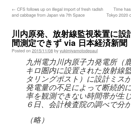
←
CFS follows up on illegal import of fresh radish
Time has 
and cabbage from Japan via 7th Space
Tokyo 2020 
川内原発、放射線監視装置に設
間測定できず via 日本経済新聞
Posted on
2015/11/08
by
yukimiyamotodepaul
九州電力川内原子力発電所（鹿
キロ圏内に設置された放射線
タリングポスト）に設計ミス
発電量の不足によって断続的
率を観測できない時間帯が生
６日、会計検査院の調べで分
（略）