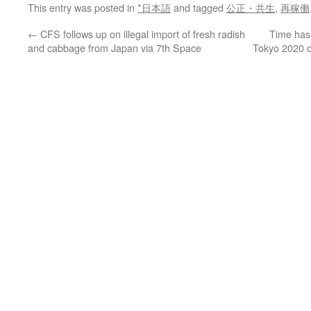
This entry was posted in
*日本語
and tagged
公正・共生
,
再稼働
←
CFS follows up on illegal import of fresh radish
Time has 
and cabbage from Japan via 7th Space
Tokyo 2020 