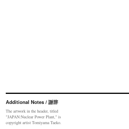
Additional Notes / 謝辞
The artwork in the header, titled
"JAPAN:Nuclear Power Plant," is
copyright artist Tomiyama Taeko.