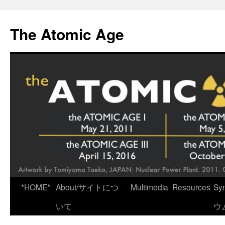
Skip
to
The Atomic Age
content
*HOME*
About/サイトにつ
Multimedia
Resources
Sy
いて
ウ