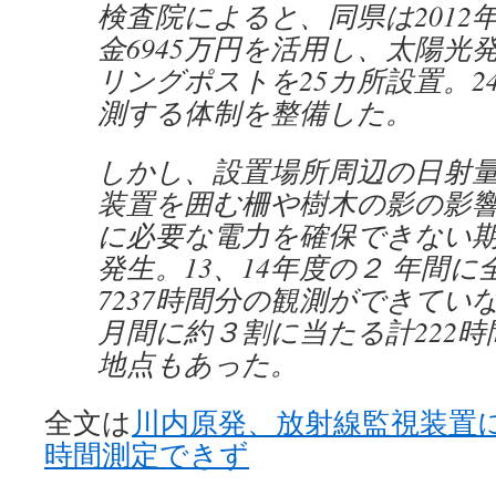
検査院によると、同県は2012
金6945万円を活用し、太陽光
リングポストを25カ所設置。2
測する体制を整備した。
しかし、設置場所周辺の日射
装置を囲む柵や樹木の影の影
に必要な電力を確保できない
発生。13、14年度の２ 年間に
7237時間分の観測ができてい
月間に約３割に当たる計222
地点もあった。
全文は
川内原発、放射線監視装置
時間測定できず