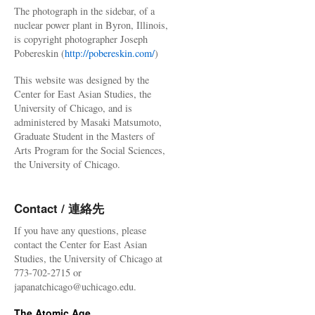
The photograph in the sidebar, of a
nuclear power plant in Byron, Illinois,
is copyright photographer Joseph
Pobereskin (
http://pobereskin.com/
)
This website was designed by the
Center for East Asian Studies, the
University of Chicago, and is
administered by Masaki Matsumoto,
Graduate Student in the Masters of
Arts Program for the Social Sciences,
the University of Chicago.
Contact / 連絡先
If you have any questions, please
contact the Center for East Asian
Studies, the University of Chicago at
773-702-2715 or
japanatchicago@uchicago.edu.
The Atomic Age