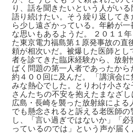
り、話を聞きたいという人がいる
語り続けたい。そう繰り返してき
ら少し遠ざかっている。年齢が一
な思いもあるようだ。 ２０１１
た東京電力福島第１原発事故の直
頼が相次いだ。被爆した医師とし
者を診てきた臨床経験から、放射
ばく問題の第一人者であったから
約４００回に及んだ。 「講演会
みな熱心でした。とりわけ小さな
さんたちの不安を抱えたまなざし
広島・長崎を襲った放射線による
でも懸念されると訴える老医師の
し、「言い過ぎではないか」「必
っているのでは」という声が届く