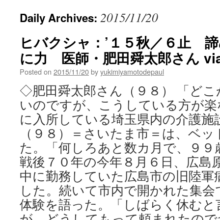
2015/11/20
Daily Archives:
ヒバクシャ：’１５秋／６止 
に力 医師・肥田舜太郎さん vi
Posted on
2015/11/20
by
yukimiyamotodepaul
◇肥田舜太郎さん（９８） 「ど
いのですが、こうしている方が楽
に入所している埼玉県内の介護施
（９８）＝さいたま市＝は、ベッ
た。「何しろあと数カ月で、９９
戦後７０年の今年８月６日、広島
中に勤務していた広島市の旧陸軍
した。続いて市内で開かれた集会
体験を語った。「しばらく休むと
が、どうしてもって頼まれたので