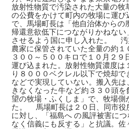
諦
放射性物質で汚染された大量の牧
め
の公費をかけて町内の牧場に運び
な
で、馬場町長は「他自治体からの
い、
ま
帰還意欲低下につながりかねない
な
させるよう国に申し入れた。 汚
ざ
し
農家に保管されていた全量の約１
に
３００～５００キロで１０月２９
力
医
運び込まれた。放射性物質濃度は
師・
り８０００ベクレル以下で焼却で
肥
田
などで実現していない。搬入先は
舜
きなくなった牛など約３３０頭を
太
郎
望の牧場・ふくしま」で、牧場側
さ
た。 馬場町長は２０日、同市役
ん
に対し、「福島へ の風評被害に
via
毎
なく信義にも反する」と抗議。佐
日