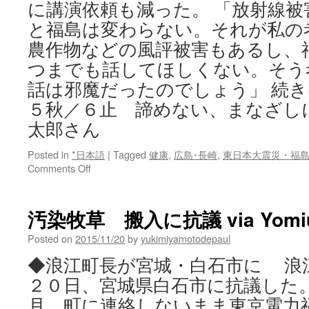
に講演依頼も減った。 「放射線
と福島は変わらない。それが私の
農作物などの風評被害もあるし、
つまでも話してほしくない。そう
話は邪魔だったのでしょう」 続き
５秋／６止 諦めない、まなざし
太郎さん
Posted in
*日本語
|
Tagged
健康
,
広島･長崎
,
東日本大震災・福
on
Comments Off
ヒ
バ
ク
汚染牧草 搬入に抗議 via Yomiuri
シ
ャ：’１
Posted on
2015/11/20
by
yukimiyamotodepaul
５
◆浪江町長が宮城・白石市に 浪
秋
／
２０日、宮城県白石市に抗議した。
６
月、町に連絡しないまま東京電力
止