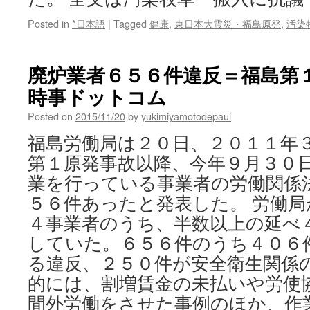
Posted in
*日本語
|
Tagged
健康
,
東日本大震災・福島原発
,
汚染
廃炉業者６５６件違反＝福島第１原
時事ドットコム
Posted on
2015/11/20
by
yukimiyamotodepaul
福島労働局は２０日、２０１１年
第１原発事故以降、今年９月３０
業を行っている事業者の労働関係
５６件あったと発表した。 労働
４事業者のうち、半数以上の延べ
していた。６５６件のうち４０６
る違反、２５０件が安全衛生関係の
的には、割増賃金の未払いや労使
間外労働をさせた事例のほか、作