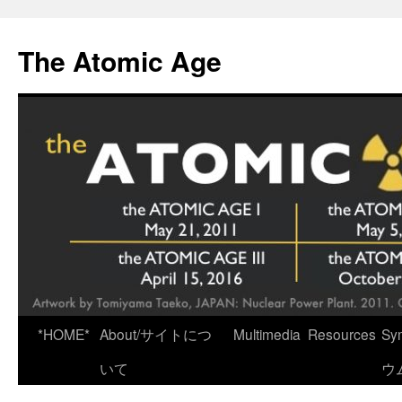
Skip
to
The Atomic Age
content
*HOME*
About/サイトにつ
Multimedia
Resources
Sy
いて
ウ