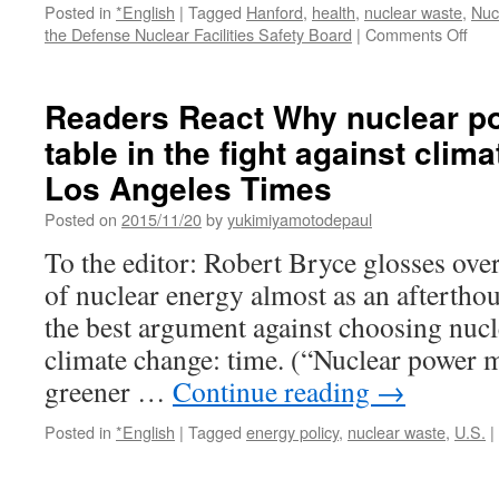
原
Posted in
*English
|
Tagged
Hanford
,
health
,
nuclear waste
,
Nuc
発
on
the Defense Nuclear Facilities Safety Board
|
Comments Off
－
Win
労
spr
働
Han
Readers React Why nuclear pow
局
was
via
table in the fight against clim
spe
時
towa
Los Angeles Times
事
hig
ド
via
Posted on
2015/11/20
by
yukimiyamotodepaul
ッ
Tri-
ト
To the editor: Robert Bryce glosses ove
City
コ
Hera
of nuclear energy almost as an afterthou
ム
the best argument against choosing nucl
climate change: time. (“Nuclear power m
greener …
Continue reading
→
Posted in
*English
|
Tagged
energy policy
,
nuclear waste
,
U.S.
|