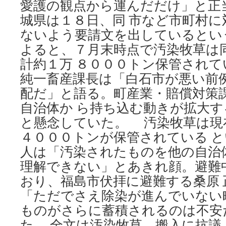
愛護の観点から運んだだけ」と正
新
聞
城県は１８日、同 市など市町村に
ないよう要請文を出しているという
よると、７月末時点で汚染牧草は
計約１万 ８０００トン保管され
純一畜産課長は「白石市が悪い前
配だ」と語る。町産業・賠償対策
自治体か ら持ち込む動きが拡大
と懸念していた。 汚染牧草は現
４０００トンが保管されている 
人は「汚染されたものを他の自治
理解できない」とあきれ顔。避難
おり、福島市伏拝に避難する桑原
「ただでさえ除染が進んでいない
ものがさらに蓄積されるのは不安
た。 全文は汚染牧草 搬入に抗議