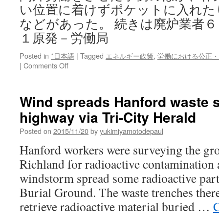
い位置に着けずポケットに入れた
などがあった。 続きは廃炉業者
１原発－労働局
Posted in
*日本語
|
Tagged
エネルギー政策
,
労働における公正・
on
|
Comments Off
廃
炉
業
Wind spreads Hanford waste 
者
highway via Tri-City Herald
６
５
Posted on
2015/11/20
by
yukimiyamotodepaul
６
件
Hanford workers were surveying the gro
違
Richland for radioactive contamination 
反
＝
windstorm spread some radioactive part
福
Burial Ground. The waste trenches ther
島
第
retrieve radioactive material buried …
C
１