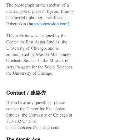
The photograph in the sidebar, of a
nuclear power plant in Byron, Illinois,
is copyright photographer Joseph
Pobereskin (
http://pobereskin.com/
)
This website was designed by the
Center for East Asian Studies, the
University of Chicago, and is
administered by Masaki Matsumoto,
Graduate Student in the Masters of
Arts Program for the Social Sciences,
the University of Chicago.
Contact / 連絡先
If you have any questions, please
contact the Center for East Asian
Studies, the University of Chicago at
773-702-2715 or
japanatchicago@uchicago.edu.
The Atomic Age