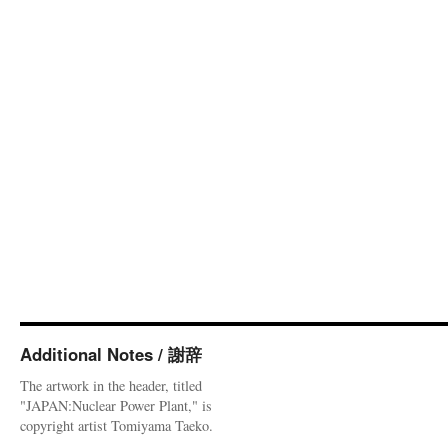
Additional Notes / 謝辞
The artwork in the header, titled
"JAPAN:Nuclear Power Plant," is
copyright artist Tomiyama Taeko.