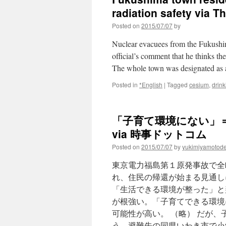
radiation safety via T
Posted on
2015/07/07
by
Nuclear evacuees from the Fukushim
official’s comment that he thinks the
The whole town was designated as 
Posted in
*English
|
Tagged
cesium
,
drink
「子育て環境にない」
via 時事ドットコム
Posted on
2015/07/07
by
yukimiyamotod
東京電力福島第１原発事故で全
れ、住民の帰還が始まる見通し
「生活できる環境が整った」と
が根強い。「子育てできる環境
可能性が高い。 （略） だが
う。避難先の同県いわき市で小