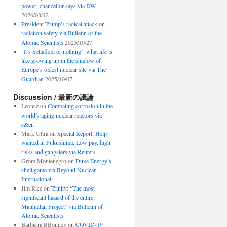
power, chancellor says via DW
2026/03/12
President Trump’s radical attack on
radiation safety via Bulletin of the
Atomic Scientists
2025/10/27
‘It’s Sellafield or nothing’: what life is
like growing up in the shadow of
Europe’s oldest nuclear site via The
Guardian
2025/10/07
Discussion / 最新の議論
Leonsz
on
Combating corrosion in the
world’s aging nuclear reactors via
c&en
Mark Ultra
on
Special Report: Help
wanted in Fukushima: Low pay, high
risks and gangsters via Reuters
Grom Montenegro
on
Duke Energy’s
shell game via Beyond Nuclear
International
Jim Rice
on
Trinity: “The most
significant hazard of the entire
Manhattan Project” via Bulletin of
Atomic Scientists
Barbarra BBonney
on
COVID-19