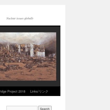
Nuclear issues globally
idge Project 2018
Links/リンク