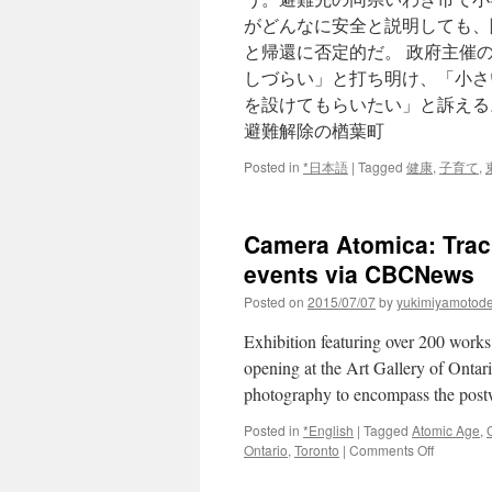
がどんなに安全と説明しても、
と帰還に否定的だ。 政府主催
しづらい」と打ち明け、「小さ
を設けてもらいたい」と訴える
避難解除の楢葉町
Posted in
*日本語
|
Tagged
健康
,
子育て
,
Camera Atomica: Traci
events via CBCNews
Posted on
2015/07/07
by
yukimiyamotod
Exhibition featuring over 200 work
opening at the Art Gallery of Ontario
photography to encompass the po
Posted in
*English
|
Tagged
Atomic Age
,
on
Ontario
,
Toronto
|
Comments Off
Camera
Atomica: