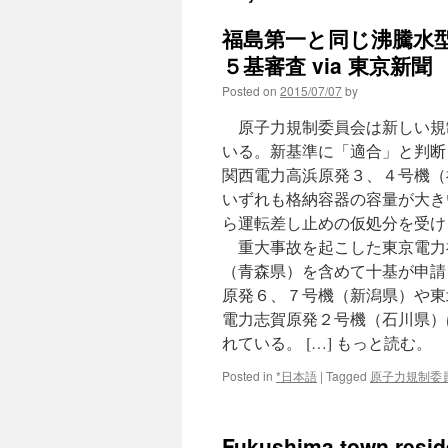
福島第一と同じ沸騰水
５基審査 via 東京新聞
Posted on
2015/07/07
by
原子力規制委員会は新しい規
いる。新基準に「適合」と判断
関西電力高浜原発３、４号機（
いずれも格納容器の容量が大き
ら運転差し止めの仮処分を受け
重大事故を起こした東京電力
（青森県）を含めて十基が申請
原発６、７号機（新潟県）や東
電力志賀原発２号機（石川県）
れている。 […] もっと読む。
Posted in
*日本語
|
Tagged
原子力規制委
Fukushima town reside