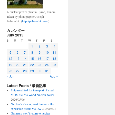
A nuclear power plant in Byron, Illinois.
Taken by photographer Joseph
Pobereskin (
http://pobereskin.com
).
カレンダー
July 2015
S
M
T
W
T
F
S
1
2
3
4
5
6
7
8
9
10
11
12
13
14
15
16
17
18
19
20
21
22
23
24
25
26
27
28
29
30
31
« Jun
Aug »
Latest Posts / 最新記事
Ship modified for transport of used
MOX fuel via World Nuclear News
2026/05/06
Nuclear’s cleanup cost threatens the
expansion dream via DW
2026/03/21
Germany won’t return to nuclear