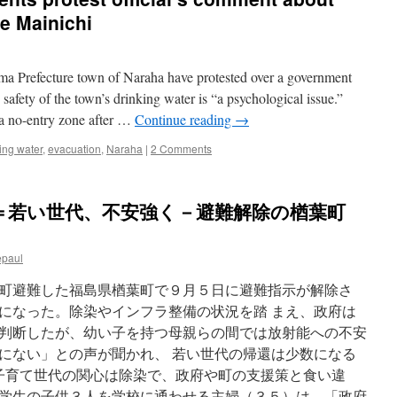
と
he Mainichi
同
じ
沸
a Prefecture town of Naraha have protested over a government
騰
水
 safety of the town’s drinking water is “a psychological issue.”
型
a no-entry zone after …
Continue reading
→
は
１
ing water
,
evacuation
,
Naraha
|
2 Comments
０
基
申
＝若い世代、不安強く－避難解除の楢葉町
請
原
子
力
epaul
規
制
町避難した福島県楢葉町で９月５日に避難指示が解除さ
委、
になった。除染やインフラ整備の状況を踏 まえ、政府は
１
判断したが、幼い子を持つ母親らの間では放射能への不安
５
原
にない」との声が聞かれ、 若い世代の帰還は少数になる
発
、子育て世代の関心は除染で、政府や町の支援策と食い違
２
学生の子供３人を学校に通わせる主婦（３５）は、「政府