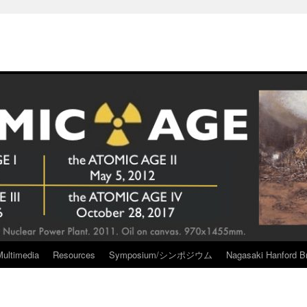
Multimedia
Resources
Symposium/シンポジウム
Nagasaki Hanford Br