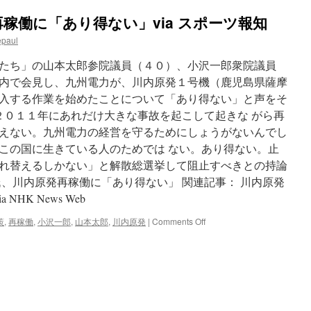
く
稼働に「あり得ない」via スポーツ報知
－
避
hic
epaul
難
解
たち」の山本太郎参院議員（４０）、小沢一郎衆院議員
除
内で会見し、九州電力が、川内原発１号機（鹿児島県薩摩
の
楢
入する作業を始めたことについて「あり得ない」と声をそ
葉
s
２０１１年にあれだけ大きな事故を起こして起きな がら再
町
えない。九州電力の経営を守るためにしょうがないんでし
via
時
この国に生きている人のためでは ない。あり得ない。止
事
れ替えるしかない」と解散総選挙して阻止すべきとの持論
ド
氏、川内原発再稼働に「あり得ない」 関連記事： 川内原発
ッ
ト
HK News Web
コ
ム
on
策
,
再稼働
,
小沢一郎
,
山本太郎
,
川内原発
|
Comments Off
山
本
太
郎
氏、
川
内