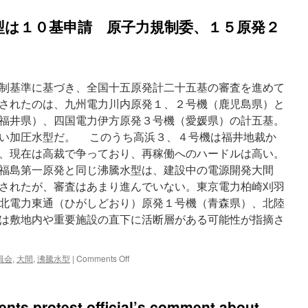
型は１０基申請 原子力規制委、１５原発２
制基準に基づき、全国十五原発計二十五基の審査を進めて
されたのは、九州電力川内原発１、２号機（鹿児島県）と
福井県）、四国電力伊方原発３号機（愛媛県）の計五基。
い加圧水型だ。 このうち高浜３、４号機は福井地裁か
、現在は高裁で争っており、再稼働へのハードルは高い。
福島第一原発と同じ沸騰水型は、建設中の電源開発大間
されたが、審査はあまり進んでいない。東京電力柏崎刈羽
北電力東通（ひがしどおり）原発１号機（青森県）、北陸
は敷地内や重要施設の直下に活断層がある可能性が指摘さ
on
員会
,
大間
,
沸騰水型
|
Comments Off
福
島
第
nts protest official’s comment about
一