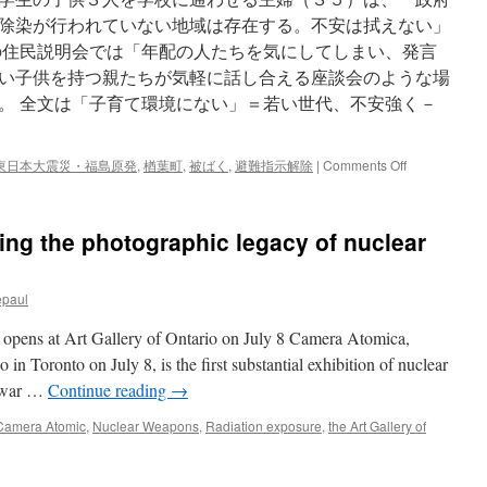
５
基
除染が行われていない地域は存在する。不安は拭えない」
審
の住民説明会では「年配の人たちを気にしてしまい、発言
査
い子供を持つ親たちが気軽に話し合える座談会のような場
via
東
。 全文は「子育て環境にない」＝若い世代、不安強く－
京
新
聞
on
東日本大震災・福島原発
,
楢葉町
,
被ばく
,
避難指示解除
|
Comments Off
「子
育
て
ng the photographic legacy of nuclear
環
境
に
epaul
な
い」
s opens at Art Gallery of Ontario on July 8 Camera Atomica,
＝
若
 in Toronto on July 8, is the first substantial exhibition of nuclear
い
stwar …
Continue reading
→
世
代、
Camera Atomic
,
Nuclear Weapons
,
Radiation exposure
,
the Art Gallery of
不
安
強