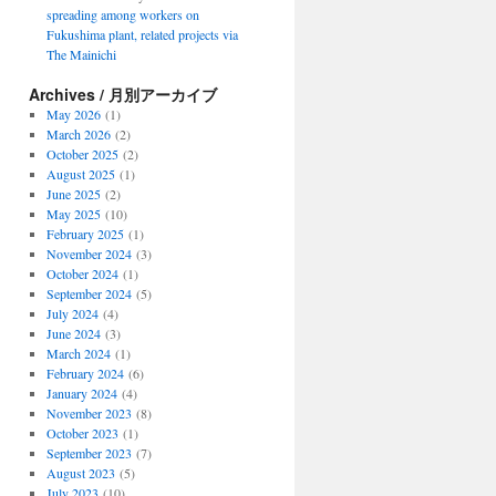
spreading among workers on
Fukushima plant, related projects via
The Mainichi
Archives / 月別アーカイブ
May 2026
(1)
March 2026
(2)
October 2025
(2)
August 2025
(1)
June 2025
(2)
May 2025
(10)
February 2025
(1)
November 2024
(3)
October 2024
(1)
September 2024
(5)
July 2024
(4)
June 2024
(3)
March 2024
(1)
February 2024
(6)
January 2024
(4)
November 2023
(8)
October 2023
(1)
September 2023
(7)
August 2023
(5)
July 2023
(10)