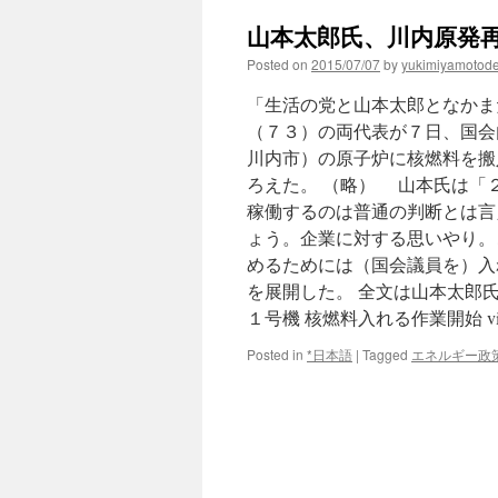
Tracing
山本太郎氏、川内原発再
the
photograp
Posted on
2015/07/07
by
yukimiyamotod
legacy
of
「生活の党と山本太郎となかま
nuclear
（７３）の両代表が７日、国会
events
川内市）の原子炉に核燃料を搬
via
CBCNew
ろえた。 （略） 山本氏は「
稼働するのは普通の判断とは言
ょう。企業に対する思いやり。
めるためには（国会議員を）入
を展開した。 全文は山本太郎
１号機 核燃料入れる作業開始 via N
Posted in
*日本語
|
Tagged
エネルギー政