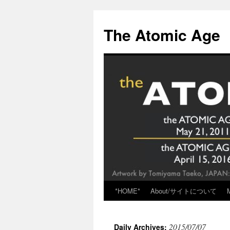
Skip
to
The Atomic Age
content
*HOME*
About/サイトについて
2015/07/07
Daily Archives: