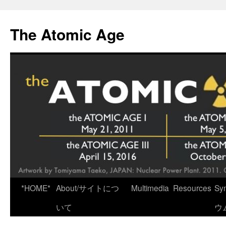
Skip
to
The Atomic Age
content
*HOME*
About/サイトにつ
Multimedia
Resources
Sy
いて
ウ