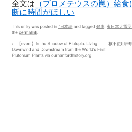
全文は
（プロメテウスの罠）給食
断に時間がほしい
This entry was posted in
*日本語
and tagged
健康
,
東日本大震災
the
permalink
.
←
【event】In the Shadow of Plutopia: Living
核不使用声
Downwind and Downstream from the World’s First
Plutonium Plants via ourhanfordhistory.org