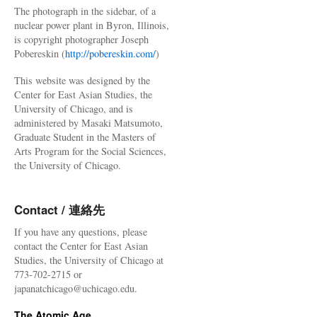
The photograph in the sidebar, of a
nuclear power plant in Byron, Illinois,
is copyright photographer Joseph
Pobereskin (
http://pobereskin.com/
)
This website was designed by the
Center for East Asian Studies, the
University of Chicago, and is
administered by Masaki Matsumoto,
Graduate Student in the Masters of
Arts Program for the Social Sciences,
the University of Chicago.
Contact / 連絡先
If you have any questions, please
contact the Center for East Asian
Studies, the University of Chicago at
773-702-2715 or
japanatchicago@uchicago.edu.
The Atomic Age