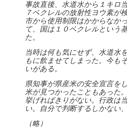
事故直後、水道水から１キロ
７ベクレルの放射性ヨウ素が
市から使用制限はかからなか
て、国は１０ベクレルという
た。
当時は何も気にせず、水道水
もに飲ませてしまった。今も
いがある。
県知事が県産米の安全宣言を
米が見つかったこともあった
挙げればきりがない。行政は
い。自分で判断するしかない
（略）