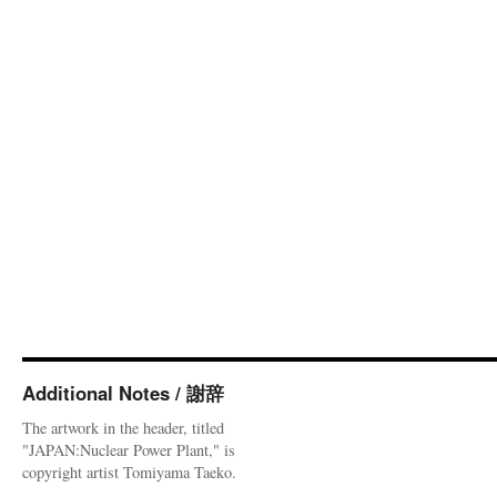
Additional Notes / 謝辞
The artwork in the header, titled
"JAPAN:Nuclear Power Plant," is
copyright artist Tomiyama Taeko.