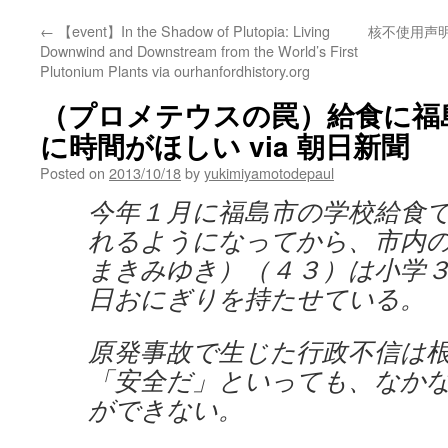
←
【event】In the Shadow of Plutopia: Living
核不使用声
Downwind and Downstream from the World’s First
Plutonium Plants via ourhanfordhistory.org
（プロメテウスの罠）給食に福
に時間がほしい via 朝日新聞
Posted on
2013/10/18
by
yukimiyamotodepaul
今年１月に福島市の学校給食
れるようになってから、市内
まきみゆき）（４３）は小学
日おにぎりを持たせている。
原発事故で生じた行政不信は
「安全だ」といっても、なか
ができない。