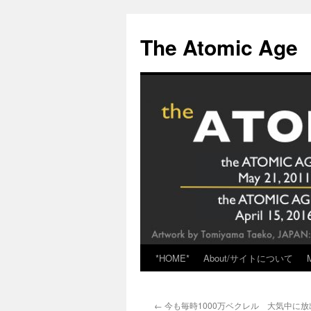
Skip
to
The Atomic Age
content
*HOME*
About/サイトについて
←
今も毎時1000万ベクレル 大気中に放出続