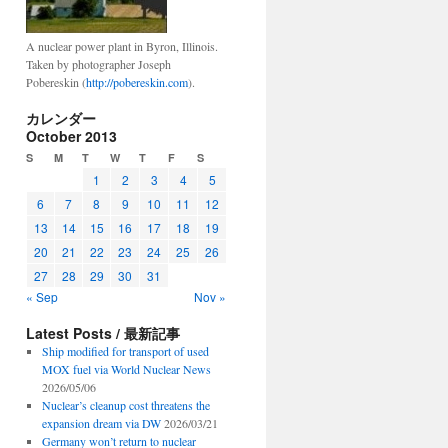
A nuclear power plant in Byron, Illinois.
Taken by photographer Joseph
Pobereskin (
http://pobereskin.com
).
カレンダー
October 2013
S
M
T
W
T
F
S
1
2
3
4
5
6
7
8
9
10
11
12
13
14
15
16
17
18
19
20
21
22
23
24
25
26
27
28
29
30
31
« Sep
Nov »
Latest Posts / 最新記事
Ship modified for transport of used
MOX fuel via World Nuclear News
2026/05/06
Nuclear’s cleanup cost threatens the
expansion dream via DW
2026/03/21
Germany won’t return to nuclear