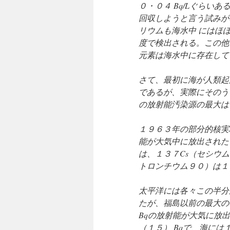
０・０４ Bq/Lぐらい
回収しようと言う試みが
リウムも海水中 にはほ
度で検出される。この他
元素は海水中に存在して
さて、最初に海が人類起
であるが、実際にそのう
の放射能汚染源の最大は
１９６３年の部分的核実験
能が大気中に放出された
は、１３７Cs（セシウム１
トロンチウム９０）は１０
太平洋には各々この半分
たが、福島以前の最大の
Bqの放射能が大気に放出
（１５） Bqで、海には