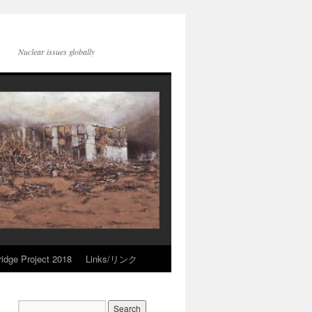
Nuclear issues globally
idge Project 2018
Links/リンク