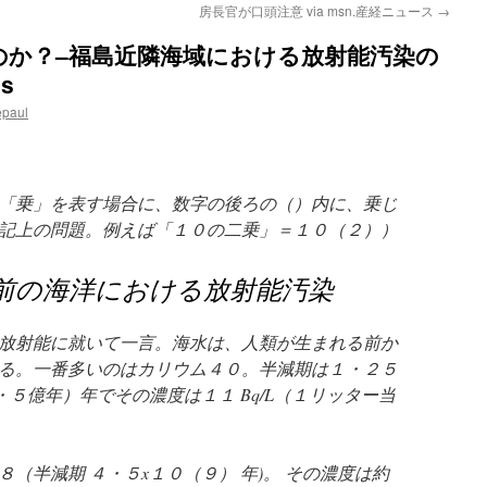
房長官が口頭注意 via msn.産経ニュース
→
のか？–福島近隣海域における放射能汚染の
os
epaul
「乗」を表す場合に、数字の後ろの（）内に、乗じ
記上の問題。例えば「１０の二乗」＝１０（２））
前の海洋における放射能汚染
放射能に就いて一言。海水は、人類が生まれる前か
る。一番多いのはカリウム４０。半減期は１・２５
５億年）年でその濃度は１１ Bq/L（１リッター当
（半減期 ４・５x１０（９） 年)。 その濃度は約