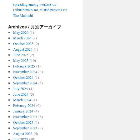
spreading among workers on
Fukushima plant, related projects via
The Mainichi
Archives / 月別アーカイブ
May 2026
(1)
March 2026
(2)
October 2025
(2)
August 2025
(1)
June 2025
(2)
May 2025
(10)
February 2025
(1)
November 2024
(3)
October 2024
(1)
September 2024
(5)
July 2024
(4)
June 2024
(3)
March 2024
(1)
February 2024
(6)
January 2024
(4)
November 2023
(8)
October 2023
(1)
September 2023
(7)
August 2023
(5)
July 2023
(10)