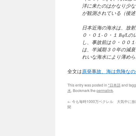
洋に来たのはかなり少な
が観測されている（後述
日本近海の海水は、放射
０・０１-０・１ Bq/
し、事故前は０・００１-
は、半減期３０年の減衰
れいな海水により薄めら
全文は
原発事故、海は危険なのか
This entry was posted in
*日本語
and tag
水
. Bookmark the
permalink
.
←
今も毎時1000万ベクレル 大気中に放出続
聞