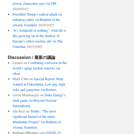
power, chancellor says via DW
2026/03/12
President Trump’s radical attack on
radiation safety via Bulletin of the
Atomic Scientists
2025/10/27
‘It’s Sellafield or nothing’: what life is
like growing up in the shadow of
Europe’s oldest nuclear site via The
Guardian
2025/10/07
Discussion / 最新の議論
Leonsz
on
Combating corrosion in the
world’s aging nuclear reactors via
c&en
Mark Ultra
on
Special Report: Help
wanted in Fukushima: Low pay, high
risks and gangsters via Reuters
Grom Montenegro
on
Duke Energy’s
shell game via Beyond Nuclear
International
Jim Rice
on
Trinity: “The most
significant hazard of the entire
Manhattan Project” via Bulletin of
Atomic Scientists
Barbarra BBonney
on
COVID-19