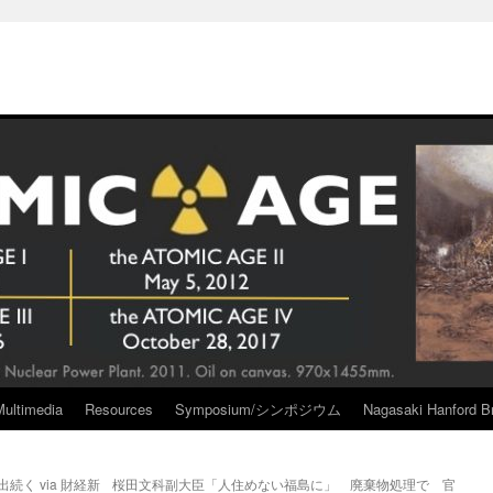
Multimedia
Resources
Symposium/シンポジウム
Nagasaki Hanford Br
く via 財経新
桜田文科副大臣「人住めない福島に」 廃棄物処理で 官