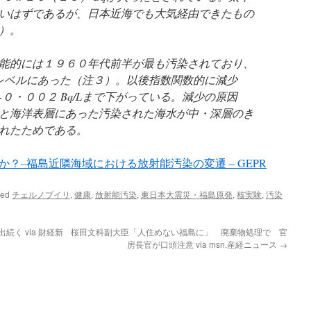
いはずであるが、日本近海でも大気経由できたもの
）。
能的には１９６０年代前半が最も汚染されており、
Lのレベルにあった（注３）。以後指数関数的に減少
０・００２ Bq/Lまで下がっている。減少の原因
と海洋表層にあった汚染された海水が中・深層のき
れたためである。
？–福島近隣海域における放射能汚染の変遷 – GEPR
ged
チェルノブイリ
,
健康
,
放射能汚染
,
東日本大震災・福島原発
,
核実験
,
汚染
く via 財経新
桜田文科副大臣「人住めない福島に」 廃棄物処理で 官
房長官が口頭注意 via msn.産経ニュース
→