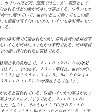
ある。カリウムほど高い濃度ではないが、資源として
なされるほどの量が海水には存在する。ウランもカ
ぼ均一に溶けていて、世界中どこで測ってもこの濃
にも濃度は高くないものの、いくつも放射能をもつ
い る。
源の放射能で汚染されたのが、広島長崎の原爆投下
ちいくらが海洋に入ったかは不明である。海洋環境
その後に行なわれた核実験である。
禁止条約発効まで、２ x １０（２０） Bqの放射
（注２）。その結果、２０１１年現在、世界の海に
３７）は１９５ x １０（１５） Bq、９０Sr（ス
５ x １０（１５） Bqが存在する（注３）。
があると言われている。以後いくつかの事故があっ
事故はチェルノブイリである。２ x１０（１８）
した（注２）。そのうち１３７Csは８５ x １０
１６ x １０（１５） Bqが入ったとされている。太平