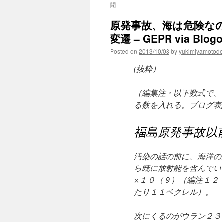
聞
原発事故、海は危険な
変遷 – GEPR via Blog
Posted on
2013/10/08
by
yukimiyamotod
(抜粋）
（編集注・以下数式で、
る数を入れる。ブログ表
福島原発事故以
汚染の話の前に、海洋の
ら既に放射能を含んでい
×１０（９）（編注１２・
たり１１ベクレル）。
次にくるのがウラン２３８