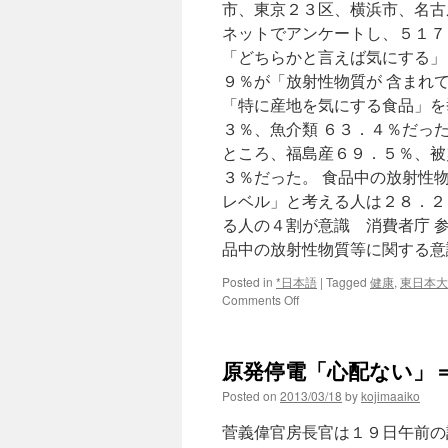
市、東京２３区、横浜市、名古
ネットでアンケートし、５１７
「どちらかと言えば気にする」
９％が「放射性物質が 含まれ
「特に産地を気にする食品」を
３％、魚介類 ６３．４％だっ
ところ、福島産６９．５％、被
３％だった。 食品中の放射性
レベル」と考える人は２８．２
る人の４割が意識 消費者庁 
品中の放射性物質等に関する意識調査
Posted in
*日本語
|
Tagged
健康
,
東日本大
on
Comments Off
放
射
性
原発停電「心配ない」＝
物
質:
Posted on
2013/03/18
by
kojimaaiko
食
品
菅義偉官房長官は１９日午前の
産