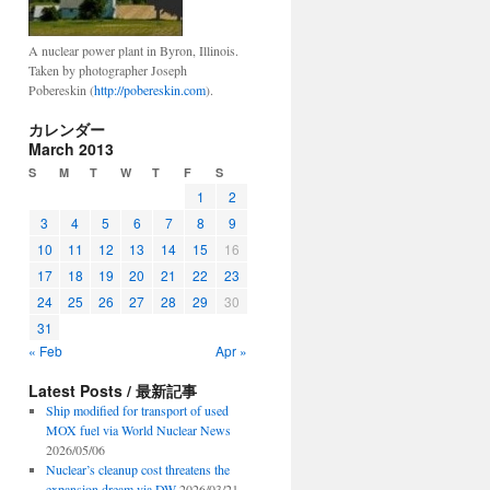
A nuclear power plant in Byron, Illinois.
Taken by photographer Joseph
Pobereskin (
http://pobereskin.com
).
カレンダー
March 2013
S
M
T
W
T
F
S
1
2
3
4
5
6
7
8
9
10
11
12
13
14
15
16
17
18
19
20
21
22
23
24
25
26
27
28
29
30
31
« Feb
Apr »
Latest Posts / 最新記事
Ship modified for transport of used
MOX fuel via World Nuclear News
2026/05/06
Nuclear’s cleanup cost threatens the
expansion dream via DW
2026/03/21