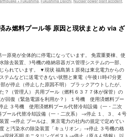
arthquake + Fukushima
,
Fukushima Daiichi
,
Nuclaer power plant accident
,
農
n
民
lectricity
が
rouble
ト
ccurs
済み燃料プール等 原因と現状まとめ via ざ
ラ
t
ク
rippled
タ
ukushima
ー
uclear
デ
ower
モ
福島第一原発が全体的に停電になっています。 免震重要棟、使
lant
で
ia
水除去装置、3号機の格納容器ガス管理システムの一部、
日
yodo
じられています。 ▼現状 福島第１原発は東北電力からの
本
ews
大
ステムなどに送電できない状態と東電（午後11時47分更
使
一部が停止（停止した原因不明） ブラックアウトしたが、
館
た？（管理人） 共用プール（燃料６３７７体が保管）の
に
抗
源が回復（緊急電源を利用か？） １号機 使用済燃料プー
議
→停止 ３号機 使用済燃料プール代替冷却設備（一・二次
行
料プール代替冷却設備（一・二次系） →停止 １、３、４号
動・
Protest
装置 →停止 プールは、東京電力の社内の規定で定めてい
von
度 と汚染水の除染装置「キュリオン」→停止 ３号機の格
Bauern
→現状不明 モニタリングポスト→停止（原さん情報） 以
zum