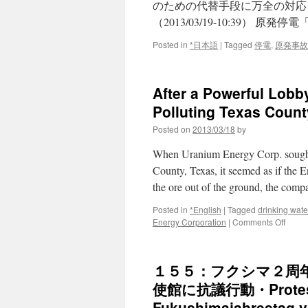
のための代替手段に万全の対応
地
（2013/03/19-10:39） 
気
に
Posted in
*日本語
|
Tagged
停電
,
原発事故
す
る
人
の
After a Powerful Lobb
４
Polluting Texas Count
割
が
Posted on
2013/03/18
by
意
識
When Uranium Energy Corp. sought p
消
County, Texas, it seemed as if the 
費
者
the ore out of the ground, the co
庁
via
Posted in
*English
|
Tagged
drinking wate
毎
on
Energy Corporation
|
Comments Off
日
After
新
a
聞
Power
１５５：フクシマ２周
Lobby
Interv
使館に抗議行動・Protest v
EPA
Fukushimajahrestag vo
Rever