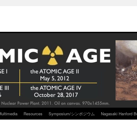
Multimedia
Resources
Symposium/シンポジウム
Nagasaki Hanford Br