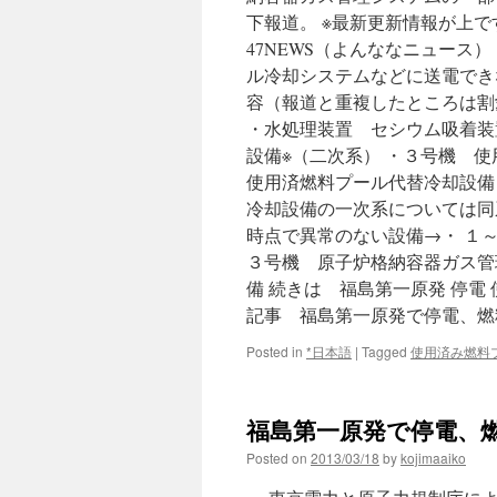
下報道。 ※最新更新情報が上です。 
47NEWS（よんななニュース
ル冷却システムなどに送電でき
容（報道と重複したところは割
・水処理装置 セシウム吸着装
設備※（二次系） ・３号機 
使用済燃料プール代替冷却設備
冷却設備の一次系については同
時点で異常のない設備→・ １
３号機 原子炉格納容器ガス管
備 続きは 福島第一原発 停電
記事 福島第一原発で停電、燃料
Posted in
*日本語
|
Tagged
使用済み燃料
福島第一原発で停電、燃料プ
Posted on
2013/03/18
by
kojimaaiko