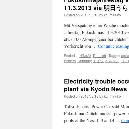
Stanc
11.3.2013 via 明日
on
Posted on
2013/03/18
by
kojimaaiko
Pollut
Texas
Mit Verspätung einer Woche möchte
Count
Water
Jahrestag Fukushimas 11.3.2013 vor
via
etwa 100 Atomgegener berichtete
Pro
Vorbericht von …
Continue readin
Publi
Posted in
*日本語
,
Deutsch
|
Tagged
agric
farmers
,
Germany
,
ドイツ
,
ベルリン
,
ヨー
Electricity trouble o
plant via Kyodo News
Posted on
2013/03/18
by
kojimaaiko
Tokyo Electric Power Co. said Monda
Fukushima Daiichi nuclear power pla
pools of the Nos. 1, 3 and 4 …
Con