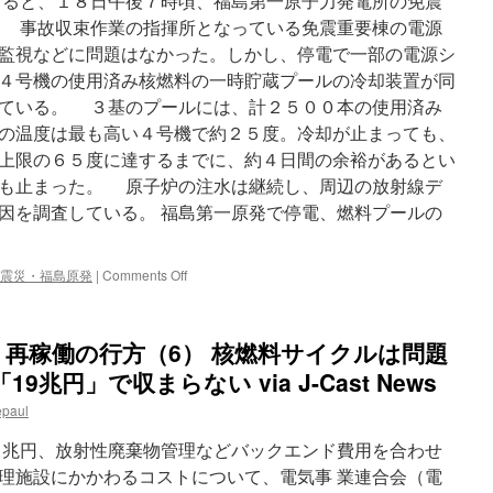
ると、１８日午後７時頃、福島第一原子力発電所の免震
電
 事故収束作業の指揮所となっている免震重要棟の電源
使
監視などに問題はなかった。しかし、停電で一部の電源シ
用
済
４号機の使用済み核燃料の一時貯蔵プールの冷却装置が同
み
ている。 ３基のプールには、計２５００本の使用済み
燃
の温度は最も高い４号機で約２５度。冷却が止まっても、
料
プ
上限の６５度に達するまでに、約４日間の余裕があるとい
ー
も止まった。 原子炉の注水は継続し、周辺の放射線デ
ル
因を調査している。 福島第一原発で停電、燃料プールの
等
原
因
と
on
震災・福島原発
|
Comments Off
現
福
状
島
ま
第
再稼働の行方（6） 核燃料サイクルは問題
と
一
め
原
兆円」で収まらない via J-Cast News
via
発
ざ
epaul
で
ま
停
11兆円、放射性廃棄物管理などバックエンド費用を合わせ
あ
電、
み
燃
処理施設にかかわるコストについて、電気事 業連合会（電
や
料