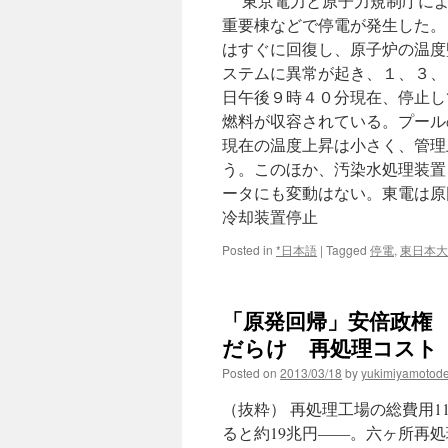
東京電力と原子力規制庁によ
重要棟などで停電が発生した。
はすぐに回復し、原子炉の温度
ステムに異常が起き、１、３、
日午後９時４０分現在、停止し
燃料が収容されている。プール
現在の温度上昇は小さく、管理
う。このほか、汚染水処理装置
ータにも変動はない。東電は原
冷却装置停止
Posted in
*日本語
|
Tagged
停電
,
東日本大
「原発回帰」安倍政権 
だらけ 再処理コスト「19
Posted on
2013/03/18
by
yukimiyamotod
（抜粋） 再処理工場の総費用
ると約19兆円――。六ヶ所再