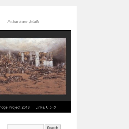
Nuclear issues globally
idge Project 2018
Links/リンク