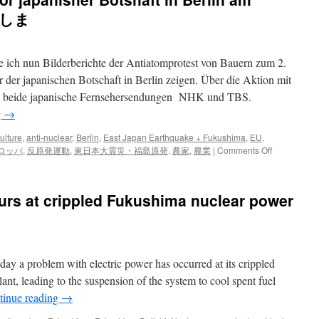
e
うらしま
ing
 ich nun Bilderberichte der Antiatomprotest von Bauern zum 2.
y’s
 der japanischen Botschaft in Berlin zeigen. Über die Aktion mit
n beide japanische Fernsehersendungen NHK und TBS.
g
→
ca
ulture
,
anti-nuclear
,
Berlin
,
East Japan Earthquake + Fukushima
,
EU
,
on
ロッパ
,
反原発運動
,
東日本大震災・福島原発
,
農家
,
農業
|
Comments Off
１
５
５：
ccurs at crippled Fukushima nuclear power
フ
ク
シ
マ
２
y a problem with electric power has occurred at its crippled
周
年、
nt, leading to the suspension of the system to cool spent fuel
ド
tinue reading
→
イ
ツ