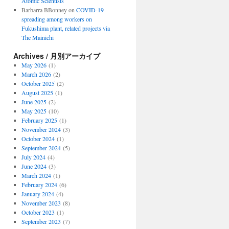
Atomic Scientists
Barbarra BBonney
on
COVID-19
spreading among workers on
Fukushima plant, related projects via
The Mainichi
Archives / 月別アーカイブ
May 2026
(1)
March 2026
(2)
October 2025
(2)
August 2025
(1)
June 2025
(2)
May 2025
(10)
February 2025
(1)
November 2024
(3)
October 2024
(1)
September 2024
(5)
July 2024
(4)
June 2024
(3)
March 2024
(1)
February 2024
(6)
January 2024
(4)
November 2023
(8)
October 2023
(1)
September 2023
(7)