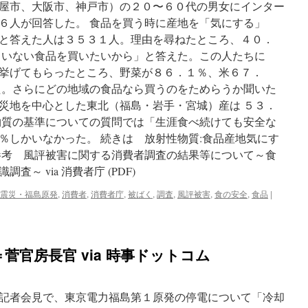
屋市、大阪市、神戸市）の２０〜６０代の男女にインター
The
Mainichi
６人が回答した。 食品を買う時に産地を「気にする」
と答えた人は３５３１人。理由を尋ねたところ、４０．
ていない食品を買いたいから」と答えた。この人たちに
挙げてもらったところ、野菜が８６．１％、米６７．
た。さらにどの地域の食品なら買うのをためらうか聞いた
災地を中心とした東北（福島・岩手・宮城）産は ５３．
物質の基準についての質問では「生涯食べ続けても安全な
％しかいなかった。 続きは 放射性物質:食品産地気にす
参考 風評被害に関する消費者調査の結果等について～食
～ via 消費者庁 (PDF)
震災・福島原発
,
消費者
,
消費者庁
,
被ばく
,
調査
,
風評被害
,
食の安全
,
食品
|
菅官房長官 via 時事ドットコム
記者会見で、東京電力福島第１原発の停電について「冷却