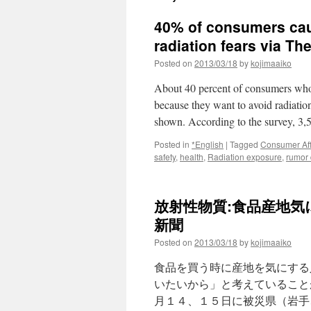
40% of consumers cau
radiation fears via Th
Posted on
2013/03/18
by
kojimaaiko
About 40 percent of consumers who 
because they want to avoid radiati
shown. According to the survey, 3
Posted in
*English
|
Tagged
Consumer Aff
safety
,
health
,
Radiation exposure
,
rumor
放射性物質:食品産地気に
新聞
Posted on
2013/03/18
by
kojimaaiko
食品を買う時に産地を気にする
いたいから」と考えていること
月１４、１５日に被災県（岩手