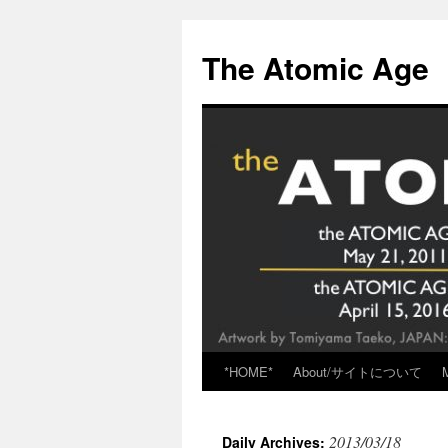
Skip
to
The Atomic Age
content
*HOME*
About/サイトについて
2013/03/18
Daily Archives: