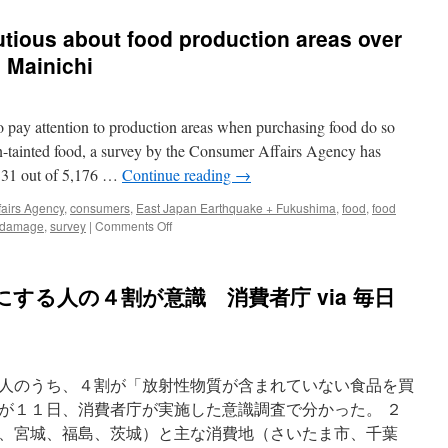
tious about food production areas over
e Mainichi
pay attention to production areas when purchasing food do so
on-tainted food, a survey by the Consumer Affairs Agency has
,531 out of 5,176 …
Continue reading
→
airs Agency
,
consumers
,
East Japan Earthquake + Fukushima
,
food
,
food
on
 damage
,
survey
|
Comments Off
40%
of
consumers
する人の４割が意識 消費者庁 via 毎日
cautious
about
food
production
areas
人のうち、４割が「放射性物質が含まれていない食品を買
over
radiation
が１１日、消費者庁が実施した意識調査で分かった。 ２
fears
、宮城、福島、茨城）と主な消費地（さいたま市、千葉
via