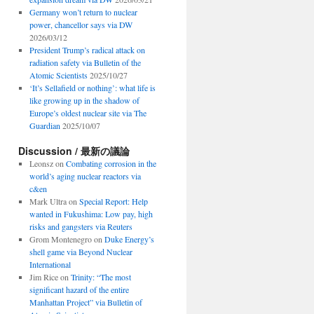
Germany won’t return to nuclear
power, chancellor says via DW
2026/03/12
President Trump’s radical attack on
radiation safety via Bulletin of the
Atomic Scientists
2025/10/27
‘It’s Sellafield or nothing’: what life is
like growing up in the shadow of
Europe’s oldest nuclear site via The
Guardian
2025/10/07
Discussion / 最新の議論
Leonsz
on
Combating corrosion in the
world’s aging nuclear reactors via
c&en
Mark Ultra
on
Special Report: Help
wanted in Fukushima: Low pay, high
risks and gangsters via Reuters
Grom Montenegro
on
Duke Energy’s
shell game via Beyond Nuclear
International
Jim Rice
on
Trinity: “The most
significant hazard of the entire
Manhattan Project” via Bulletin of