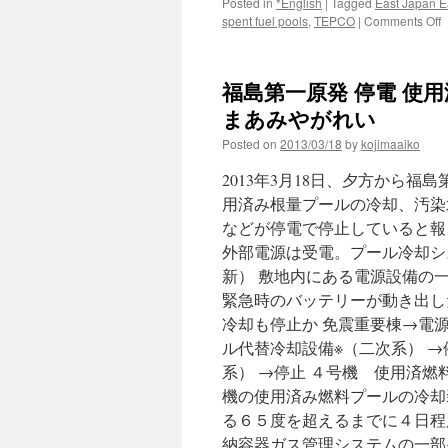
Posted in
*English
|
Tagged
East Japan E
o
spent fuel pools
,
TEPCO
|
Comments Off
E
t
o
福島第一原発 停電 使用
a
c
まあみやがれい
F
Posted on
2013/03/18
by
kojimaaiko
n
p
2013年3月18日、夕方から
p
v
用済み根量プールの冷却、汚染
K
などが停電で停止していると報
N
外部電源は受電。プール冷却シ
新） 敷地内にある電源設備の
緊急時のバッテリーが動き出し
冷却も停止か 免震重要棟→電
ル代替冷却設備※（二次系） 
系） →停止 ４号機 使用済燃
機の使用済み燃料プールの冷却
る６５度を超えるまでに４日程
納容器ガス管理システムの一部