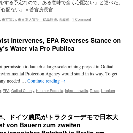
をする予定なので、ある意味で全く心配ない」と述べた。
原発停電「心配ない」＝菅官房長官
,
東京電力
,
東日本大震災・福島原発
,
菅義偉
|
1 Comment
yist Intervenes, EPA Reverses Stance on
y’s Water via Pro Publica
ermission to launch a large-scale mining project in Goliad
Environmental Protection Agency would stand in its way. To get
mpany needed …
Continue reading
→
r
,
EPA
,
Goliad County
,
Heather Podesta
,
injection wells
,
Texas
,
Uranium
ful
年、ドイツ農民がトラクターデモで日本大
ist
enes,
on Bauern zum zweiten
r japanisher Botshaft in Berlin am
ses