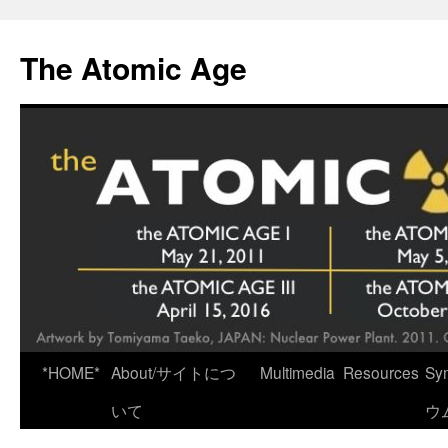
Skip
to
The Atomic Age
content
*HOME*
About/サイトにつ
Multimedia
Resources
Sy
いて
ウ