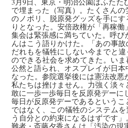
3月9日、東京・明治公園はふたた
で埋まった（写真）。たくさんの
のノボリ、脱原発グッズを手にす
りとなった。安倍政権が「再稼働
集会は緊張感に満ちていた。呼び
んはこう語りかけた。「あの事故
だれもを犠牲にしない今までと違
のできる社会を求めてきた。いま
公然と語られ、オスプレイが日本
なった。参院選挙後には憲法改悪
私たちは挫けません。力強く淡々
敢に一歩一歩毎日を反原発デーに
毎日が反原発デーであるというこ
ではなく、この犠牲のシステムを
う自分との約束になるはずです」
難者・斎藤夕香さんは「汚染の現