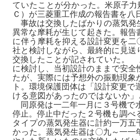
ていたことが分かった。米原子力
Ｃ）が三菱重工作成の報告書を八
事故は交換したばかりの蒸気発
異常な摩耗が生じて起きた。報告
に伴う摩耗を抑える設計変更を二
社と検討しながら、最終的に見送
交換したことが記されていた。 
に検討し、当初設計のままで安全
たが、実際には予想外の振動現象
ト。環境保護団体は「設計変更で
ける意図があったのではないか」
同原発は一二年一月に３号機で
停止。停止中だった２号機も調べ
タイプの蒸気発生器に計約一万五
かった。蒸気発生器は〇九～一一