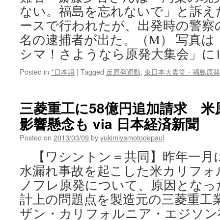
ない。福島を忘れないで」と訴え
ースで行われたが、出発時の警察
名の逮捕者が出た。（M） 写真
シマ！さようなら原発大集会」に15
Posted in
*日本語
|
Tagged
反原発運動
,
東日本大震災・福島原発
三菱重工に58億円追加請求 米
影響懸念も via 日本経済新聞
Posted on
2013/03/09
by
yukimiyamotodepaul
【ワシントン＝共同】昨年一月
水漏れ事故を起こした米カリフォ
ノフレ原発について、原因となっ
計上の問題点を製造元の三菱重工
ザン・カリフォルニア・エジソン