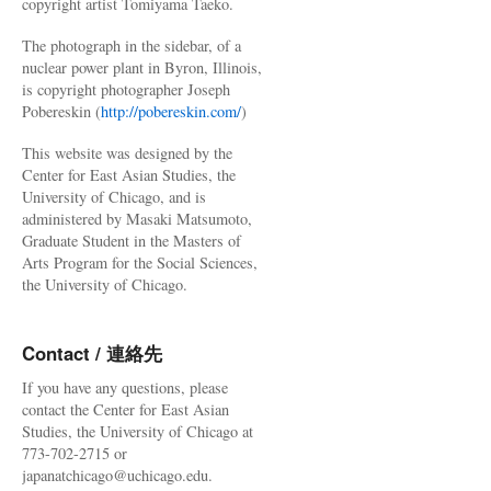
copyright artist Tomiyama Taeko.
The photograph in the sidebar, of a
nuclear power plant in Byron, Illinois,
is copyright photographer Joseph
Pobereskin (
http://pobereskin.com/
)
This website was designed by the
Center for East Asian Studies, the
University of Chicago, and is
administered by Masaki Matsumoto,
Graduate Student in the Masters of
Arts Program for the Social Sciences,
the University of Chicago.
Contact / 連絡先
If you have any questions, please
contact the Center for East Asian
Studies, the University of Chicago at
773-702-2715 or
japanatchicago@uchicago.edu.