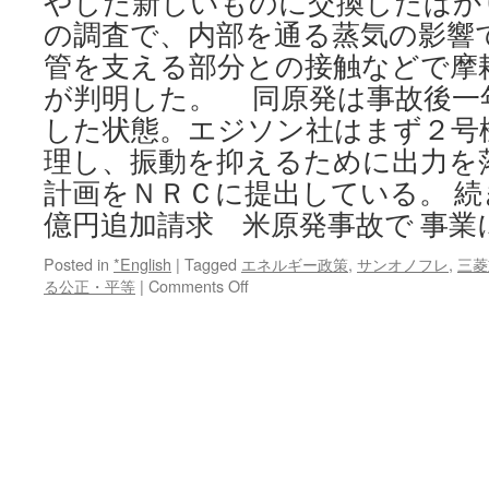
やした新しいものに交換したばか
の調査で、内部を通る蒸気の影響
管を支える部分との接触などで摩
が判明した。 同原発は事故後一
した状態。エジソン社はまず２号
理し、振動を抑えるために出力を
計画をＮＲＣに提出している。 続き
億円追加請求 米原発事故で 事業
Posted in
*English
|
Tagged
エネルギー政策
,
サンオノフレ
,
三菱
on
る公正・平等
|
Comments Off
三
菱
重
工
に
58
億
円
追