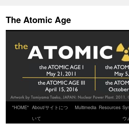
Skip
to
The Atomic Age
content
*HOME*
About/サイトにつ
Multimedia
Resources
Sy
いて
ウ