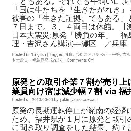
こともある。それでも牛飼いに戻
「国は牛たちを『生きたがれき』
被害の『生きた証拠』でもある」
７日まで。３、４両日は休館。【渡
日本大震災:原発「勝負の年」 福
理・吉沢さん講演−−灘区 ／兵庫
Posted in
*English
|
Tagged
健康
,
労働における公正・平等
,
吉沢
on
本大震災・福島原発
,
被ばく
|
Comments Off
東
日
本
原発との取引企業７割が売り上
大
業員向け宿は減少幅７割 via 福
震
災:
Posted on
2013/03/06
by
yukimiyamotodepaul
原
発
原発の長期運転停止が嶺南の経済
「勝
ため、福井県が１月に原発と取引
負
の
に聞き取り調査をした結果、約７
年」