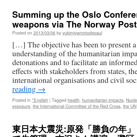
juniors
attractive
Summing up the Oslo Confere
again
weapons via The Norway Post
post-
Fukushima
Posted on
2013/03/06
by
yukimiyamotodepaul
via
Mineweb
[…] The objective has been to present a
understanding of the humanitarian impa
detonations and to facilitate an informe
effects with stakeholders from states, th
international organisations and civil so
reading
→
Posted in
*English
|
Tagged
health
,
humanitarian impacts
,
Nucl
exposure
,
the International Committee of the Red Cross
,
the UN
東日本大震災:原発「勝負の年