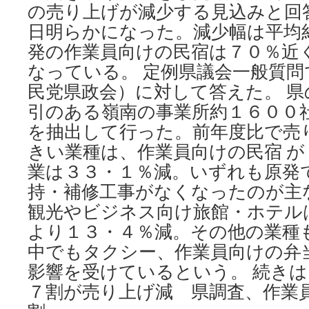
の売り上げが減少する見込みと回
福
島
日明らかになった。減少幅は平均
の
発の作業員向けの民宿は７０％近
警
戒
なっている。 定例県議会一般質問
区
民党県政会）に対して答えた。 
域
引のある嶺南の事業所約１６００
で
牛
を抽出して行った。前年度比で売
管
きい業種は、作業員向けの民宿 が
理・
吉
業は３３・１％減。いずれも原発
沢
持・補修工事がなくなったのが主
さ
ん
観光やビジネス向け旅館・ホテル
講
より１３・４％減。その他の業種
演
−
中でもタクシー、作業員向けの弁
−灘
影響を受けているという。 続きは
区
７割が売り上げ減 県調査、作業
／
兵