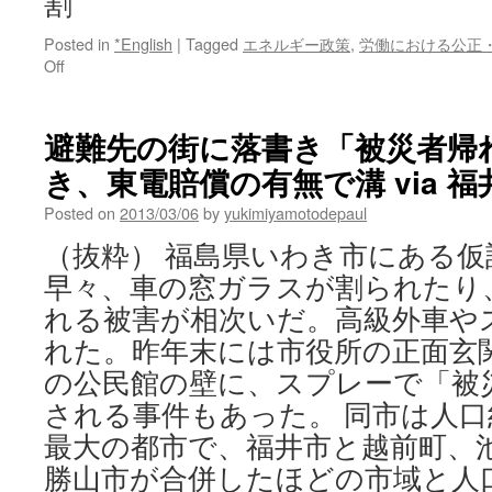
割
庫
via
Posted in
*English
|
Tagged
エネルギー政策
,
労働における公正
毎
on
Off
日
原
jp
発
と
避難先の街に落書き「被災者帰
の
き、東電賠償の有無で溝 via 福
取
引
Posted on
2013/03/06
by
yukimiyamotodepaul
企
業
（抜粋） 福島県いわき市にある仮
７
早々、車の窓ガラスが割られたり
割
が
れる被害が相次いだ。高級外車や
売
れた。昨年末には市役所の正面玄
り
上
の公民館の壁に、スプレーで「被
げ
される事件もあった。 同市は人
減
県
最大の都市で、福井市と越前町、
調
勝山市が合併したほどの市域と人
査、