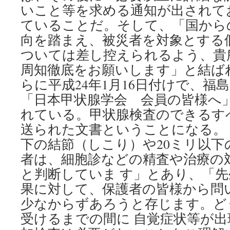
いこと等を求める通知が出されて
ていることだ。そして、「国から
向を踏まえ、被災者を対象とする
ついては差し控えられるよう、貴
周知徹底をお願いします」と結ばれて
らに平成24年1月16日付けで、福
「日本甲状腺学会 会員の皆様へ
れている。甲状腺検査のできるす
送られた文書ということになる。 
下の結節（しこり）や20ミリ以下
者は、細胞診などの精査や治療の
と判断していま す」とあり、「
果に対して、保護者の皆様から問
少なからずあろうと存じます。ど
受けるまでの間に 自覚症状等が