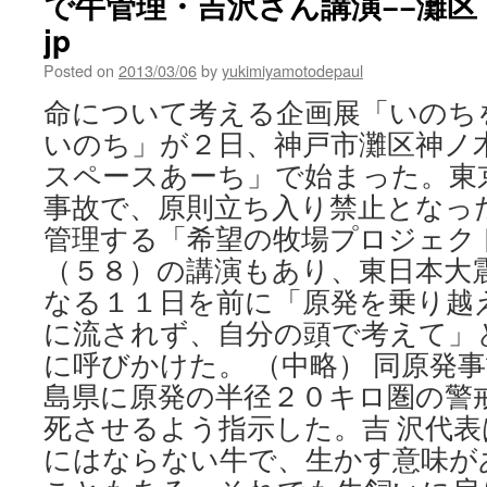
で牛管理・吉沢さん講演−−灘区 ／
jp
Posted on
2013/03/06
by
yukimiyamotodepaul
命について考える企画展「いのち
いのち」が２日、神戸市灘区神ノ
スペースあーち」で始まった。東
事故で、原則立ち入り禁止となっ
管理する「希望の牧場プロジェク
（５８）の講演もあり、東日本大
なる１１日を前に「原発を乗り越
に流されず、自分の頭で考えて」
に呼びかけた。 （中略） 同原発
島県に原発の半径２０キロ圏の警
死させるよう指示した。吉 沢代
にはならない牛で、生かす意味が