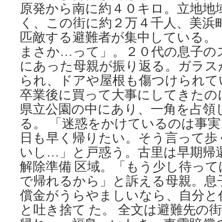
原発から南に約４０キロ。立地地
作
業
く、この街に約２万４千人、美浜
員
匹敵する避難者が集中している。
向
け
まさか…って」。２０代の息子の
宿
にあった母親が振り返る。ガラス
は
減
られ、ドアや屋根も傷つけられて
少
卒業後に買って大事にしてきたの
幅
７
県立公園の中にあり、一角を占領
割
る。 「迷惑をかけているのは事
via
日も早く帰りたい。そう言って歩
福
井
いし…」と戸惑う。古里は早期帰
新
解除準備 区域。「もう少し待っ
聞
で帰れるから」と訴える母親。息
償金がうらやましいなら、自分と
と吐き捨て た。 全文は避難先の