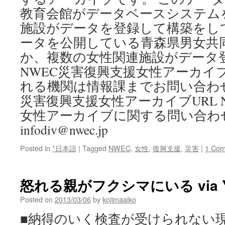
教育会館がデータベースシステム
施設がデータを登録して構築をし
ータを公開している青森県男女共
か、複数の女性関連施設がデータ
NWEC災害復興支援女性アーカイ
れる機関は情報課までお問い合わせ
災害復興支援女性アーカイブURL 
女性アーカイブに関する問い合わせ 
infodiv@nwec.jp
Posted in
*日本語
|
Tagged
NWEC
,
女性
,
復興支援
,
災害
|
1 Co
怒れる親がフクシマにいる via 
Posted on
2013/03/06
by
kojimaaiko
■納得のいく検査が受けられない現