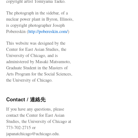
copyright artist Tomiyama Taeko.
The photograph in the sidebar, of a
nuclear power plant in Byron, Illinois,
is copyright photographer Joseph
Pobereskin (
http://pobereskin.com/
)
This website was designed by the
Center for East Asian Studies, the
University of Chicago, and is
administered by Masaki Matsumoto,
Graduate Student in the Masters of
Arts Program for the Social Sciences,
the University of Chicago.
Contact / 連絡先
If you have any questions, please
contact the Center for East Asian
Studies, the University of Chicago at
773-702-2715 or
japanatchicago@uchicago.edu.