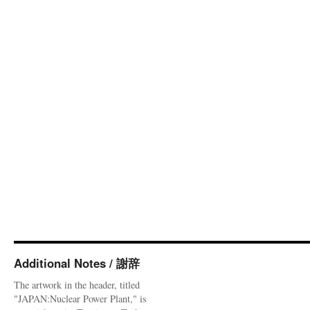
東
電
賠
償
の
有
無
で
溝
via
福
井
新
聞
Additional Notes / 謝辞
The artwork in the header, titled
"JAPAN:Nuclear Power Plant," is