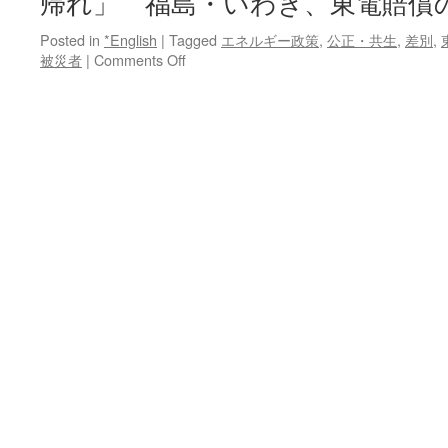
帰れ」 福島・いわき、東電賠償
Posted in
*English
|
Tagged
エネルギー政策
,
公正・共生
,
差別
,
on
被災者
|
Comments Off
避
難
先
の
街
に
落
書
き
「被
災
者
帰
れ」
福
島・
い
わ
き、