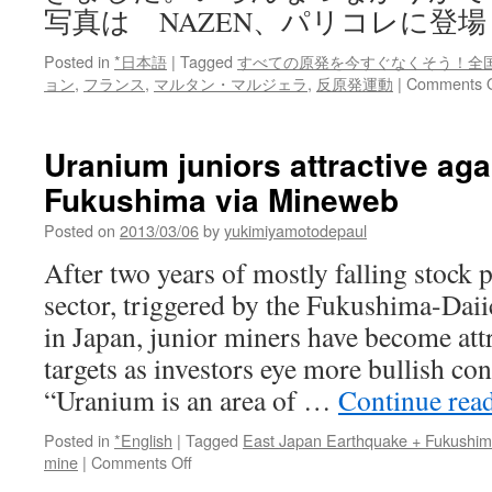
写真は NAZEN、パリコレに登場
Posted in
*日本語
|
Tagged
すべての原発を今すぐなくそう！全
ョン
,
フランス
,
マルタン・マルジェラ
,
反原発運動
|
Comments O
Uranium juniors attractive aga
Fukushima via Mineweb
Posted on
2013/03/06
by
yukimiyamotodepaul
After two years of mostly falling stock 
sector, triggered by the Fukushima-Dai
in Japan, junior miners have become attr
targets as investors eye more bullish co
“Uranium is an area of …
Continue rea
Posted in
*English
|
Tagged
East Japan Earthquake + Fukushi
on
mine
|
Comments Off
Uranium