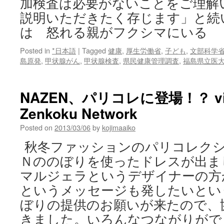
加検査は必要がないことをご理解
説明いただきたく存じます」と続
は 怒れる親がフクシマにいる
Posted in
*日本語
|
Tagged
健康
,
厚生労働省
,
子ども
,
文部科学
島原発
,
甲状腺がん
,
甲状腺検査
,
県民健康管理調査
,
福島県立医
NAZEN、パリコレに登場！？ via 
Zenkoku Network
Posted on
2013/03/06
by
kojimaaiko
秋冬ファッションのパリコレクシ
Ｎののぼりを使ったドレスが出ま
マルジェラというデザイナーの方から
というメッセージも発したいとい
ぼりの提供のお願いが来たので、
きました。いろんなつながりがで