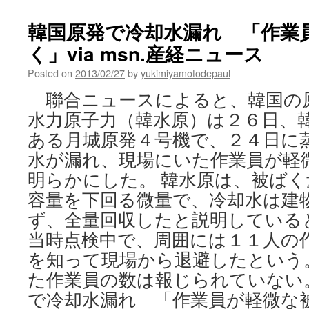
Fukushima,
Arguments
韓国原発で冷却水漏れ 「作業
for
く」via msn.産経ニュース
Nuclear
Safety
Posted on
2013/02/27
by
yukimiyamotodepaul
Bog
Down
聯合ニュースによると、韓国の
via
水力原子力（韓水原）は２６日、
The
New
ある月城原発４号機で、２４日に
York
水が漏れ、現場にいた作業員が軽
Times
明らかにした。 韓水原は、被ば
容量を下回る微量で、冷却水は建
ず、全量回収したと説明している
当時点検中で、周囲には１１人の
を知って現場から退避したという
た作業員の数は報じられていない。
で冷却水漏れ 「作業員が軽微な