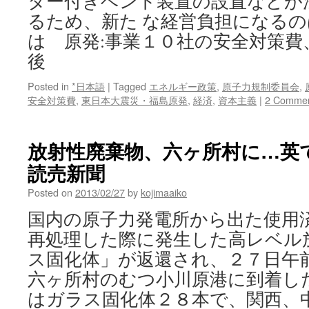
ター付きベント装置の設置などが
るため、新た な経営負担になるの
は 原発:事業１０社の安全対策費
後
Posted in
*日本語
|
Tagged
エネルギー政策
,
原子力規制委員会
,
安全対策費
,
東日本大震災・福島原発
,
経済
,
資本主義
|
2 Comme
放射性廃棄物、六ヶ所村に…英で
読売新聞
Posted on
2013/02/27
by
kojimaaiko
国内の原子力発電所から出た使用
再処理した際に発生した高レベル
ス固化体」が返還され、２７日午
六ヶ所村のむつ小川原港に到着し
はガラス固化体２８本で、関西、