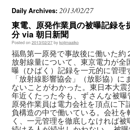
2013/02/27
Daily Archives:
東電、原発作業員の被曝記録を
分 via 朝日新聞
Posted on
2013/02/27
by
kojimaaiko
福島第一原発で事故後に働いた約
放射線量について、東京電力が全
曝（ひばく）記録を一元的に管理
「放射線影響協会」（放影協）に
ないことがわかった。東日本大震
年近くたった今も、ずさんな被曝
原発作業員は電力会社を頂点に下
負構造の中で働いている。会社を
く、一元管理を徹底しなければ被
続ける人が続出しかねない。 被