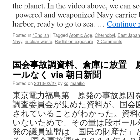
the planet. In the video above, we can s
powered and weaponized Navy carrier b
harbor, ready to go to sea. …
Continue 
Posted in
*English
|
Tagged
Atomic Age
,
Chernobyl
,
East Japan
Navy
,
nuclear waste
,
Radiation exposure
|
2 Comments
国会事故調資料、倉庫に放置 
ールなく via 朝日新聞
Posted on
2013/02/27
by
kojimaaiko
東京電力福島第一原発の事故原因
調査委員会が集めた資料が、国会
されていることがわかった。資料
いないためで、その量は段ボール
発の議員連盟は「国民の財産だ」