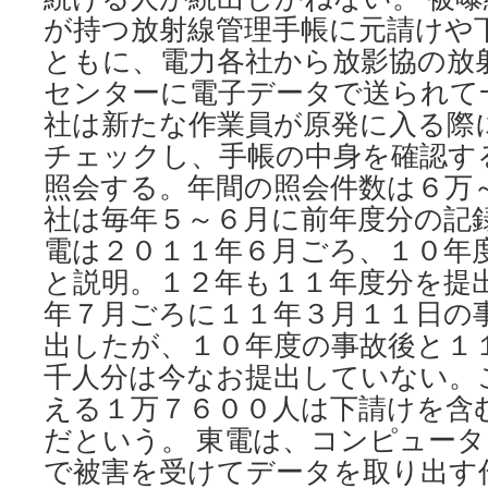
が持つ放射線管理手帳に元請けや
ともに、電力各社から放影協の放
センターに電子データで送られて
社は新たな作業員が原発に入る際
チェックし、手帳の中身を確認す
照会する。年間の照会件数は６万～
社は毎年５～６月に前年度分の記
電は２０１１年６月ごろ、１０年
と説明。１２年も１１年度分を提
年７月ごろに１１年３月１１日の
出したが、１０年度の事故後と１
千人分は今なお提出していない。
える１万７６００人は下請けを含
だという。 東電は、コンピュー
で被害を受けてデータを取り出す