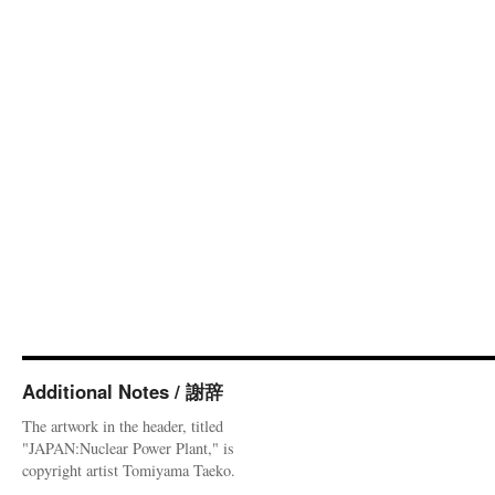
Additional Notes / 謝辞
The artwork in the header, titled
"JAPAN:Nuclear Power Plant," is
copyright artist Tomiyama Taeko.