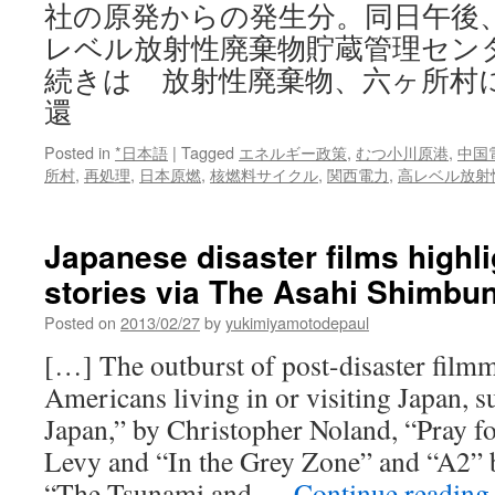
社の原発からの発生分。同日午後
レベル放射性廃棄物貯蔵管理セン
続きは 放射性廃棄物、六ヶ所村
還
Posted in
*日本語
|
Tagged
エネルギー政策
,
むつ小川原港
,
中国
所村
,
再処理
,
日本原燃
,
核燃料サイクル
,
関西電力
,
高レベル放射
Japanese disaster films highli
stories via The Asahi Shimbu
Posted on
2013/02/27
by
yukimiyamotodepaul
[…] The outburst of post-disaster film
Americans living in or visiting Japan, 
Japan,” by Christopher Noland, “Pray fo
Levy and “In the Grey Zone” and “A2”
“The Tsunami and …
Continue readin