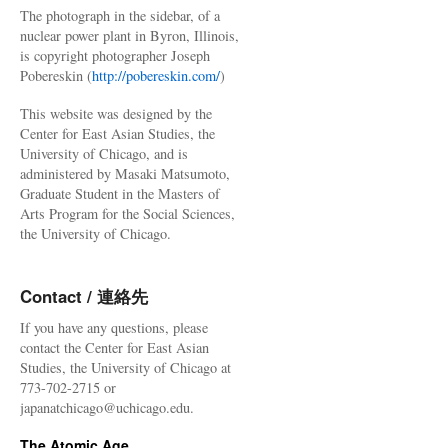
The photograph in the sidebar, of a
nuclear power plant in Byron, Illinois,
is copyright photographer Joseph
Pobereskin (
http://pobereskin.com/
)
This website was designed by the
Center for East Asian Studies, the
University of Chicago, and is
administered by Masaki Matsumoto,
Graduate Student in the Masters of
Arts Program for the Social Sciences,
the University of Chicago.
Contact / 連絡先
If you have any questions, please
contact the Center for East Asian
Studies, the University of Chicago at
773-702-2715 or
japanatchicago@uchicago.edu.
The Atomic Age