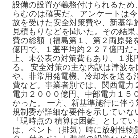
設備の設置が義務付けられるため
らむのは確実だ。 アンケートは
故を受けた安全対策費や、新基準
見積もりなどを聞いた。その結果
費の総額（福島第１、第２両原発
億円で、１基平均約２２７億円だ
上、未公表の対策費もあり、１兆
る。 安全対策の主な内訳は津波を
や、非常用発電機、冷却水を送る
費など。事業者別では、関西電力
電力２０００億円、中部電力１５０
かった。 一方、新基準施行に伴
規制委が詳細な要件を示していな
「現時点の 積算は困難」として
は、ベント（排気）時に放射性物