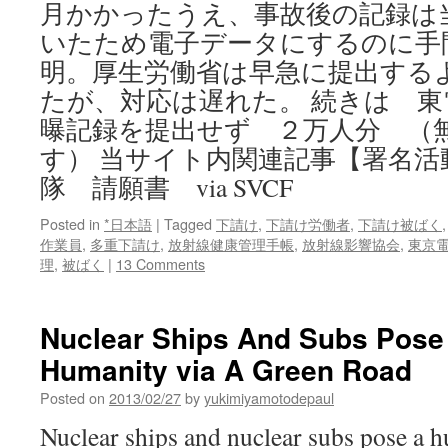
月かかったうえ、事故後の記録は
いたため電子データにするのに手
明。厚生労働省は早急に提出する
たが、対応は遅れた。 続きは 
曝記録を提出せず ２万人分 （
す） 当サイト内関連記事【署名活
隊 請願書 via SVCF
Posted in
*日本語
|
Tagged
下請け
,
下請け労働者
,
下請け被ばく
作業員
,
多重下請け
,
放射線健康管理手帳
,
放射線影響協会
,
東京
理
,
被ばく
|
13 Comments
Nuclear Ships And Subs Pose
Humanity via A Green Road
Posted on
2013/02/27
by
yukimiyamotodepaul
Nuclear ships and nuclear subs pose a hug