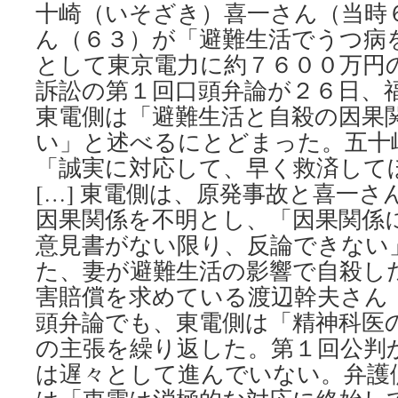
十崎（いそざき）喜一さん（当時
ん（６３）が「避難生活でうつ病
として東京電力に約７６００万円
訴訟の第１回口頭弁論が２６日、
東電側は「避難生活と自殺の因果関
い」と述べるにとどまった。五十
「誠実に対応して、早く救済して
[…] 東電側は、原発事故と喜一
因果関係を不明とし、「因果関係
意見書がない限り、反論できない
た、妻が避難生活の影響で自殺し
害賠償を求めている渡辺幹夫さん
頭弁論でも、東電側は「精神科医
の主張を繰り返した。第１回公判
は遅々として進んでいない。弁護