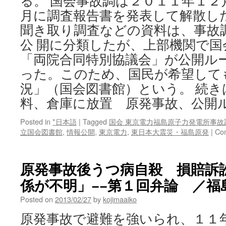
る。 国会事故調は２０１１年１２
月に調査報告書を発表して解散し
聞き取り調査などの資料は、事故
公 開に分類したが、上部機関で
「両院合同特別協議会」が公開ル
った。このため、国民が希望して
況」（国会図書館）という。 続き
料、倉庫に放置 原発事故、公開
Posted in
*日本語
|
Tagged
国会 東京電力福島原子力発電所事故
立国会図書館
,
情報公開
,
東京電力
,
東日本大震災・福島原発
|
Co
原発事故後うつ病自殺 損賠訴
係が不明」−−第１回弁論 ／福島 
Posted on
2013/02/27
by
kojimaaiko
原発事故で避難を強いられ、１１