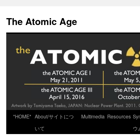
Skip
to
The Atomic Age
content
*HOME*
About/サイトにつ
Multimedia
Resources
Sy
いて
ウ