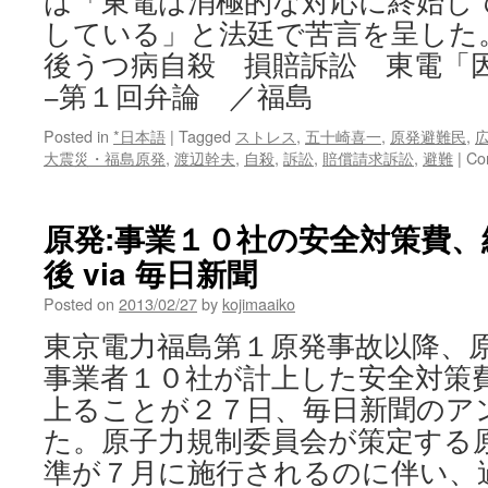
は「東電は消極的な対応に終始し
している」と法廷で苦言を呈した
後うつ病自殺 損賠訴訟 東電「
−第１回弁論 ／福島
Posted in
*日本語
|
Tagged
ストレス
,
五十崎喜一
,
原発避難民
,
大震災・福島原発
,
渡辺幹夫
,
自殺
,
訴訟
,
賠償請求訴訟
,
避難
|
Co
原発:事業１０社の安全対策費
後 via 毎日新聞
Posted on
2013/02/27
by
kojimaaiko
東京電力福島第１原発事故以降、
事業者１０社が計上した安全対策
上ることが２７日、毎日新聞のア
た。原子力規制委員会が策定する
準が７月に施行されるのに伴い、