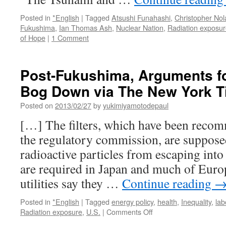
Posted in
*English
|
Tagged
Atsushi Funahashi
,
Christopher No
Fukushima
,
Ian Thomas Ash
,
Nuclear Nation
,
Radiation exposu
of Hope
|
1 Comment
Post-Fukushima, Arguments fo
Bog Down via The New York 
Posted on
2013/02/27
by
yukimiyamotodepaul
[…] The filters, which have been recom
the regulatory commission, are suppose
radioactive particles from escaping int
are required in Japan and much of Euro
utilities say they …
Continue reading
Posted in
*English
|
Tagged
energy policy
,
health
,
Inequality
,
lab
on
Radiation exposure
,
U.S.
|
Comments Off
Post-