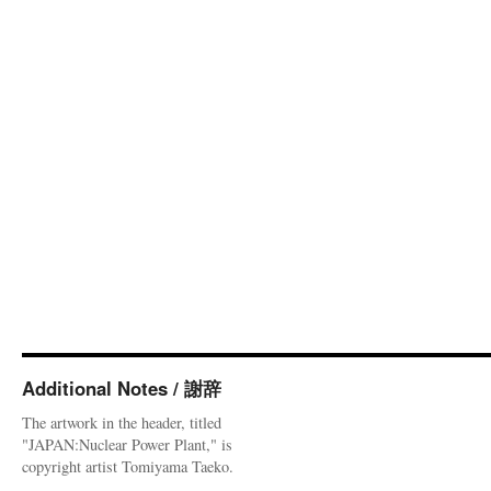
Additional Notes / 謝辞
The artwork in the header, titled
"JAPAN:Nuclear Power Plant," is
copyright artist Tomiyama Taeko.