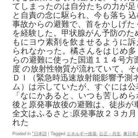
てしまったのは自分たちの力が足
と自責の念に駆られ、今も落ち 込
事故からの避難で、首をかしげた
を経験した。甲状腺がん予防のた
もにヨウ素剤を飲ませるように訴
られなかった。橘さんをはじめ多
らの避難に使った国道１１４号方
度 の放射性物質が流れていて、
ＤＩ（緊急時迅速放射能影響予測
ム）は示していたが、すぐには公
「なにかあると、いつも苦しめら
後と原発事故後の避難は、徒歩が
全文はふるさと:原発事故２３カ
れた
Posted in
*日本語
|
Tagged
エネルギー政策
,
公正・共生
,
東日本