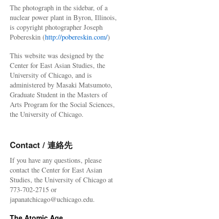
The photograph in the sidebar, of a
nuclear power plant in Byron, Illinois,
is copyright photographer Joseph
Pobereskin (
http://pobereskin.com/
)
This website was designed by the
Center for East Asian Studies, the
University of Chicago, and is
administered by Masaki Matsumoto,
Graduate Student in the Masters of
Arts Program for the Social Sciences,
the University of Chicago.
Contact / 連絡先
If you have any questions, please
contact the Center for East Asian
Studies, the University of Chicago at
773-702-2715 or
japanatchicago@uchicago.edu.
The Atomic Age