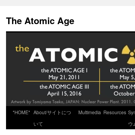
Skip
to
The Atomic Age
content
*HOME*
About/サイトにつ
Multimedia
Resources
Sy
いて
ウ