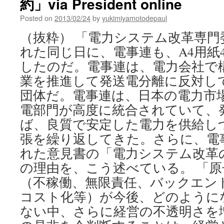
約」via President online
the
毎
edge
Posted on
2013/02/24
日
by
yukimiyamotodepaul
of
jp
meltdown
（抜粋） 「電力システム改革専門
via
れた同じ日に、電事連も、A4用紙
The
Guardian
したのだ。電事連は、電力会社で
業を推進して発送電分離に反対し
団体だ。電事連は、日本の電力市
電部門が高度に統合されていて、
ば、良質で安定した電力を供給し
張を繰り返してきた。さらに、電
れた意見書の「電力システム改革
の理由を、こう述べている。 「
（不稼働、無限責任、バックエン
コスト化等）が今後、どのように
ない中、さらに経営の不透明さを