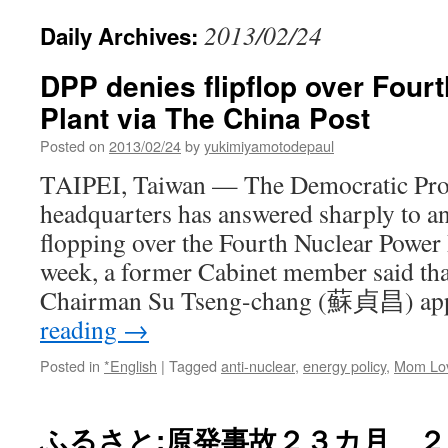
2013/02/24
Daily Archives:
DPP denies flipflop over Four
Plant via The China Post
Posted on
2013/02/24
by
yukimiyamotodepaul
TAIPEI, Taiwan — The Democratic Prog
headquarters has answered sharply to an 
flopping over the Fourth Nuclear Power P
week, a former Cabinet member said tha
Chairman Su Tseng-chang (蘇貞昌) ap
reading
→
Posted in
*English
|
Tagged
anti-nuclear
,
energy policy
,
Mom Lov
ふるさと:原発事故２３カ月 