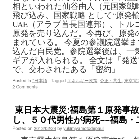
相といわれた仙谷由人（元国家戦
飛び込み、国家戦略 として“原発
UAE（アラブ首長国連邦）、トル
原発を売り込んだ。今再び、原発の
まれている。 今夏の参議院選挙ま
込んだ自民党。参院選挙後は、一
ギアが入れられる。 全文は「発
で、交わされたある「密約」
Posted in
*日本語
|
Tagged
エネルギー政策
,
公正・共生
,
東京電
2 Comments
東日本大震災:福島第１原発事
し、５０代男性が病死−−福島・二本
Posted on
2013/02/24
by
yukimiyamotodepaul