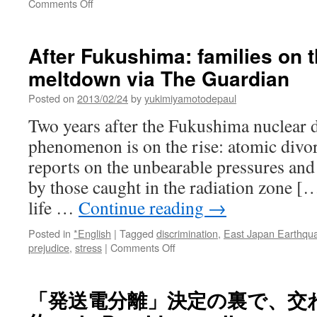
on
Comments Off
ふ
る
さ
After Fukushima: families on 
と:
meltdown via The Guardian
原
発
Posted on
2013/02/24
by
yukimiyamotodepaul
事
故
Two years after the Fukushima nuclear d
２
phenomenon is on the rise: atomic divo
３
カ
reports on the unbearable pressures and
月
by those caught in the radiation zone [
２
度、
life …
Continue reading
→
国
に
Posted in
*English
|
Tagged
discrimination
,
East Japan Earthqu
捨
on
prejudice
,
stress
|
Comments Off
て
After
ら
Fukushima:
れ
families
「発送電分離」決定の裏で、交
た
on
via