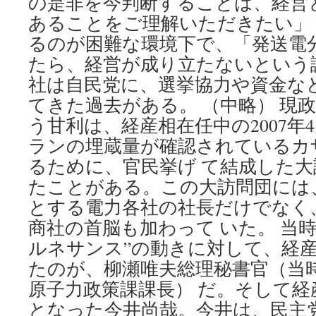
の是非を今判断することは、経営
あることをご理解いただきたい」
るのが困難な環境下で、「発送電
たら、経営が成り立たないという
社は自民党に、選挙協力や資金な
てきた過去がある。 （中略） 現
う甘利は、経産相在任中の2007年
ランの埋蔵量が確認されているカ
るために、官民挙げ て結成した
たことがある。この大訪問団には
とする電力各社の社長だけでなく
商社の首脳も加わって いた。 当
ルネサンス”の動きに対して、経
たのが、柳瀬唯夫総理秘書官（当
原子力政策課課長） だ。そして経
となった今井尚哉。今井は、民主