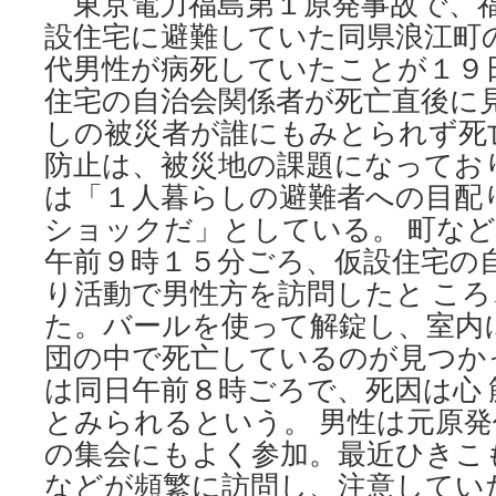
東京電力福島第１原発事故で、
設住宅に避難していた同県浪江町
代男性が病死していたことが１９
住宅の自治会関係者が死亡直後に見
しの被災者が誰にもみとられず死
防止は、被災地の課題になってお
は「１人暮らしの避難者への目配
ショックだ」としている。 町な
午前９時１５分ごろ、仮設住宅の
り活動で男性方を訪問したと こ
た。バールを使って解錠し、室内
団の中で死亡しているのが見つか
は同日午前８時ごろで、死因は心
とみられるという。 男性は元原
の集会にもよく参加。最近ひきこ
などが頻繁に訪問し、注意してい