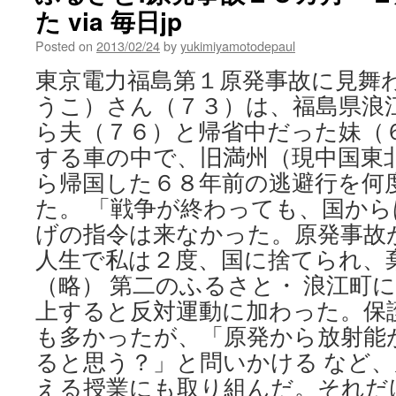
た via 毎日jp
Posted on
2013/02/24
by
yukimiyamotodepaul
東京電力福島第１原発事故に見舞
うこ）さん（７３）は、福島県浪
ら夫（７６）と帰省中だった妹（
する車の中で、旧満州（現中国東
ら帰国した６８年前の逃避行を何
た。 「戦争が終わっても、国か
げの指令は来なかった。原発事故
人生で私は２度、国に捨てられ、
（略） 第二のふるさと・ 浪江町
上すると反対運動に加わった。保
も多かったが、「原発から放射能
ると思う？」と問いかける など
える授業にも取り組んだ。それだ