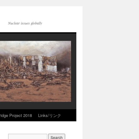
Nuclear issues globally
idge Project 2018
Links/リンク