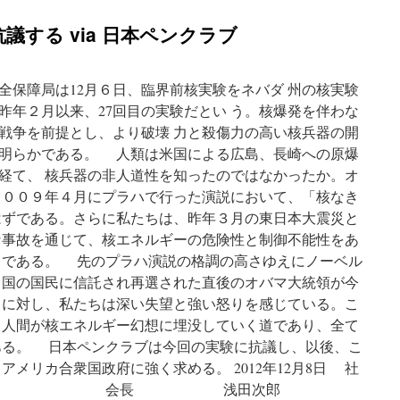
議する via 日本ペンクラブ
全保障局は12月６日、臨界前核実験をネバダ 州の核実験
昨年２月以来、27回目の実験だとい う。核爆発を伴わな
戦争を前提とし、より破壊 力と殺傷力の高い核兵器の開
明らかである。 人類は米国による広島、長崎への原爆
経て、 核兵器の非人道性を知ったのではなかったか。オ
２００９年４月にプラハで行った演説において、「核なき
はずである。さらに私たちは、昨年３月の東日本大震災と
な事故を通じて、核エネルギーの危険性と制御不能性をあ
りである。 先のプラハ演説の格調の高さゆえにノーベル
 国の国民に信託され再選された直後のオバマ大統領が今
とに対し、私たちは深い失望と強い怒りを感じている。こ
、人間が核エネルギー幻想に埋没していく道であり、全て
ある。 日本ペンクラブは今回の実験に抗議し、以後、こ
アメリカ合衆国政府に強く求める。 2012年12月8日 社
クラブ 会長 浅田次郎