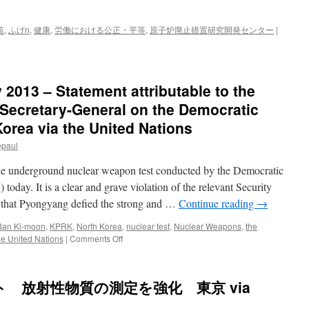
策
,
ふげn
,
健康
,
労働における公正・平等
,
原子炉廃止措置研究開発センター
|
 2013 – Statement attributable to the
Secretary-General on the Democratic
Korea via the United Nations
epaul
e underground nuclear weapon test conducted by the Democratic
day. It is a clear and grave violation of the relevant Security
le that Pyongyang defied the strong and …
Continue reading
→
Ban Ki-moon
,
KPRK
,
North Korea
,
nuclear test
,
Nuclear Weapons
,
the
on
he United Nations
|
Comments Off
New
York,
12
 放射性物質の測定を強化 東京 via
February
2013