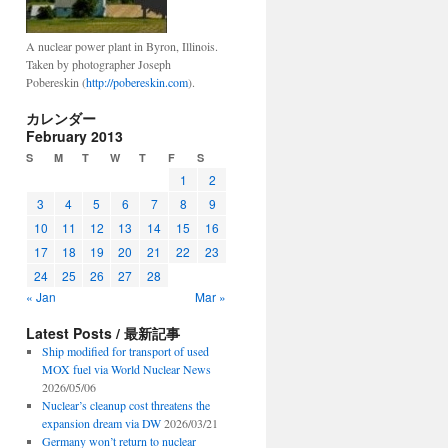
A nuclear power plant in Byron, Illinois.
Taken by photographer Joseph
Pobereskin (
http://pobereskin.com
).
カレンダー
February 2013
S
M
T
W
T
F
S
1
2
3
4
5
6
7
8
9
10
11
12
13
14
15
16
17
18
19
20
21
22
23
24
25
26
27
28
« Jan
Mar »
Latest Posts / 最新記事
Ship modified for transport of used
MOX fuel via World Nuclear News
2026/05/06
Nuclear’s cleanup cost threatens the
expansion dream via DW
2026/03/21
Germany won’t return to nuclear