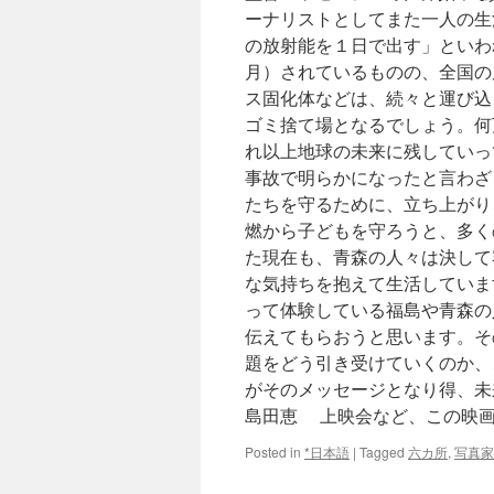
ーナリストとしてまた一人の生
の放射能を１日で出す」といわれ
月）されているものの、全国の
ス固化体などは、続々と運び込
ゴミ捨て場となるでしょう。何
れ以上地球の未来に残していっ
事故で明らかになったと言わざ
たちを守るために、立ち上がり
燃から子どもを守ろうと、多く
た現在も、青森の人々は決して
な気持ちを抱えて生活していま
って体験している福島や青森の
伝えてもらおうと思います。そ
題をどう引き受けていくのか、
がそのメッセージとなり得、未
島田恵 上映会など、この映
Posted in
*日本語
|
Tagged
六カ所
,
写真家