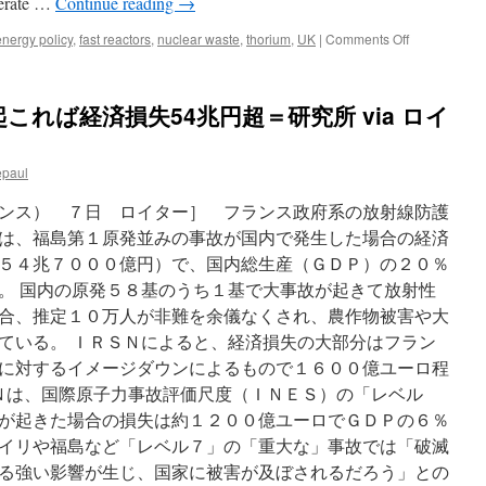
nerate …
Continue reading
→
on
energy policy
,
fast reactors
,
nuclear waste
,
thorium
,
UK
|
Comments Off
Report
calls
for
れば経済損失54兆円超＝研究所 via ロイ
huge
expansion
of
epaul
experimental
nuclear
ンス） ７日 ロイター］ フランス政府系の放射線防護
plants
via
は、福島第１原発並みの事故が国内で発生した場合の経済
the
５４兆７０００億円）で、国内総生産（ＧＤＰ）の２０％
guardian
。 国内の原発５８基のうち１基で大事故が起きて放射性
合、推定１０万人が非難を余儀なくされ、農作物被害や大
ている。 ＩＲＳＮによると、経済損失の大部分はフラン
に対するイメージダウンによるもので１６００億ユーロ程
ＳＮは、国際原子力事故評価尺度（ＩＮＥＳ）の「レベル
が起きた場合の損失は約１２００億ユーロでＧＤＰの６％
イリや福島など「レベル７」の「重大な」事故では「破滅
る強い影響が生じ、国家に被害が及ぼされるだろう」との