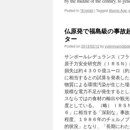
by the middle of the century, to ge
Posted in
*English
|
Tagged
Atomic Age
,
仏原発で福島級の事故起こ
ター
Posted on
2013/02/12
by
yukimiyamotod
サンポールレデュランス（フラ
原子力安全研究所（ＩＲＳＮ）
損失は約４３００億ユーロ（約
に相当するとの試算を発表した
物質による環境汚染が生じた場
規模な電力不足が発生するとし
スならではの食材の輸出や観光
度としている。 （略） ＩＲ
６」に相当する「深刻な」事故
程度、１９８６年のチェルノブ
的状況」となり、「長期にわた