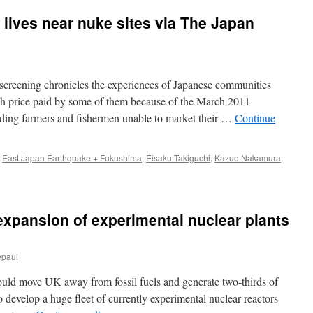
六
lives near nuke sites via The Japan
カ
所
未
来
へ
screening chronicles the experiences of Japanese communities
の
伝
high price paid by some of them because of the March 2011
言】
ding farmers and fishermen unable to market their …
Continue
,
East Japan Earthquake + Fukushima
,
Eisaku Takiguchi
,
Kazuo Nakamura
,
n
ilmmaker
ocuses
n
 expansion of experimental nuclear plants
ves
ear
uke
epaul
tes
ia
ld move UK away from fossil fuels and generate two-thirds of
he
apan
evelop a huge fleet of currently experimental nuclear reactors
imes