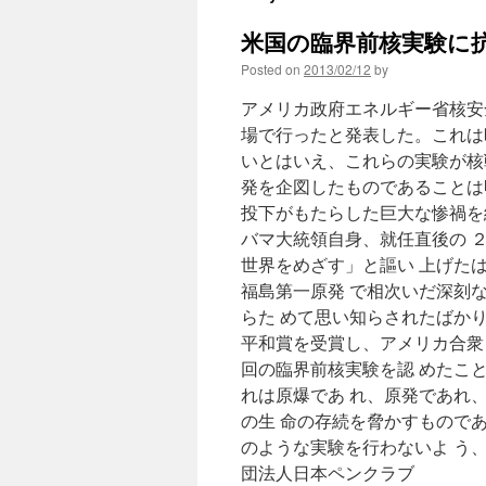
米国の臨界前核実験に抗
Posted on
2013/02/12
by
アメリカ政府エネルギー省核安
場で行ったと発表した。これは
いとはいえ、これらの実験が核
発を企図したものであることは
投下がもたらした巨大な惨禍を
バマ大統領自身、就任直後の 
世界をめざす」と謳い 上げた
福島第一原発 で相次いだ深刻
らた めて思い知らされたばか
平和賞を受賞し、アメリカ合衆
回の臨界前核実験を認 めたこ
れは原爆であ れ、原発であれ
の生 命の存続を脅かすもので
のような実験を行わないよ う、
団法人日本ペン