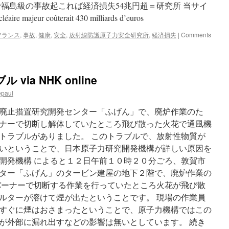
福島級の事故起これば経済損失54兆円超＝研究所 当サイ
majeur coûterait 430 milliards d’euros
フランス
,
事故
,
健康
,
安全
,
放射線防護原子力安全研究所
,
経済損失
|
Comments
ia NHK online
epaul
廃止措置研究開発センター「ふげん」で、廃炉作業のた
ナーで切断し解体していたところ飛び散った火花で通風機
トラブルがありました。 このトラブルで、放射性物質が
いということで、日本原子力研究開発機構が詳しい原因を
開発機構 によると１２日午前１０時２０分ごろ、敦賀市
ター「ふげん」のタービン建屋の地下２階で、廃炉作業の
バーナーで切断する作業を行っていたところ火花が飛び散
ルターが溶けて煙が出たということです。 現場の作業員
すぐに煙はおさまったということで、原子力機構ではこの
が外部に漏れ出すなどの影響は無いとしています。 続き