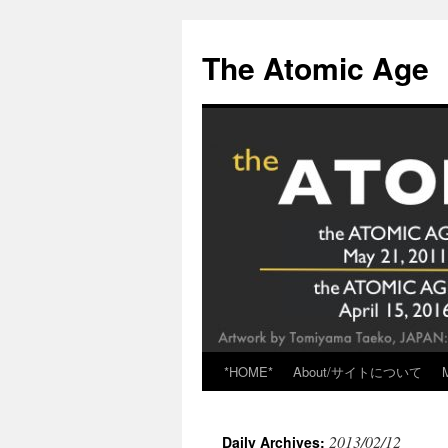
Skip
to
The Atomic Age
content
*HOME*
About/サイトについて
2013/02/12
Daily Archives: