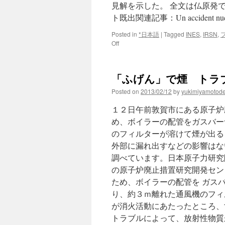
見解を示した。 全文は仏原発で
ト既出関連記事：Un accident nucléaire 
Posted in
*日本語
|
Tagged
INES
,
IRSN
,
on
Off
仏
原
発
「ふげん」で煙 トラブル v
で
福
Posted on
2013/02/12
by
yukimiyamotod
島
級
１２日午前敦賀市にある原子炉
の
め、ボイラーの配管をガスバー
事
のフィルターが溶けて煙が出る
故
起
外部に漏れ出すなどの影響はな
こ
調べています。日本原子力研究
れ
の原子炉廃止措置研究開発セン
ば
経
ため、ボイラーの配管を ガス
済
り、約３ｍ離れた通風機のフィ
損
が消火活動にあたったところ、
失
54
トラブルによって、放射性物質
兆