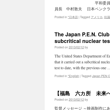
平和委員会委員
員長 中村敦夫 日本ペンク
Posted in
*日本語
|
Tagged
アメリカ
,
抗議
The Japan P.E.N. Club
subcritical nuclear te
Posted on
2013/02/12
by
The United States Department of E
that it carried out a subcritical nuc
test to date, with the previous one
Posted in
*English
|
Tagged
Japan PEN C
【福島 六カ所 未来
Posted on
2013/02/12
by
監督メッセージ ～映画制作に