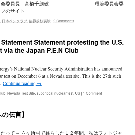
長 高橋千劔破 環境委員会委
ラブのサイト
,
日本ペンクラブ
,
臨界前核実験
|
2 Comments
 Statement Statement protesting the U.S.
st via the Japan P.E.N Club
nergy’s National Nuclear Security Administration has announced
lear test on December 6 at a Nevada test site. This is the 27th such
 …
Continue reading
→
lub
,
Nevada Test Site
,
subcritical nuclear test
,
US
|
1 Comment
への伝言】
あたって～ 六ヶ所村で暮らした１２年間、私はフォトジャ