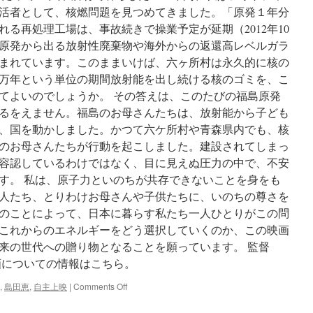
活者として、核燃問題を見つめてきました。「原発１年分
る再処理工場は、事故続きで操業予定が延期（2012年10
原発から出る放射性廃棄物や海外からの返還高レベルガラ
まれています。このままいけば、六ヶ所村は永久的に核の
万年という単位の期間放射能を出し続ける核のゴミを、こ
てよいのでしょうか。 その答えは、このたびの福島原発
るをえません。福島のお母さんたちは、放射能から子ども
、国を動かしました。かつて六ケ所村や青森県内でも、核
のお母さんたちが行動を起こしました。建設されてしまっ
容認しているわけではなく、目に見えぬ圧力の中で、不安
す。 私は、原子力といのちが共存できないことを身をも
人たち、とりわけお母さんや子供たちに、いのちの尊さを
のことによって、日本に暮らす私たち一人ひとりがこの問
これからのエネルギーをどう選択していくのか、この映画
来の世代への贈り物となることを願っています。 監督
画についての情報はこちら。
on
,
島田恵
,
自主上映
|
Comments Off
【福
島