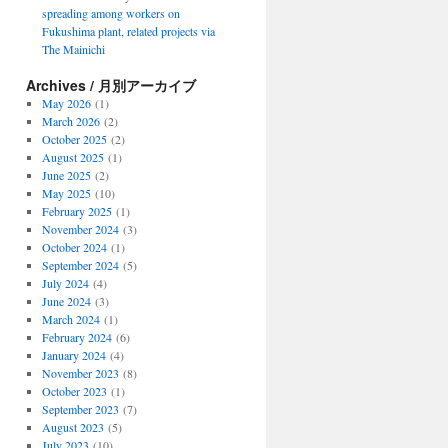
spreading among workers on
Fukushima plant, related projects via
The Mainichi
Archives / 月別アーカイブ
May 2026
(1)
March 2026
(2)
October 2025
(2)
August 2025
(1)
June 2025
(2)
May 2025
(10)
February 2025
(1)
November 2024
(3)
October 2024
(1)
September 2024
(5)
July 2024
(4)
June 2024
(3)
March 2024
(1)
February 2024
(6)
January 2024
(4)
November 2023
(8)
October 2023
(1)
September 2023
(7)
August 2023
(5)
July 2023
(10)