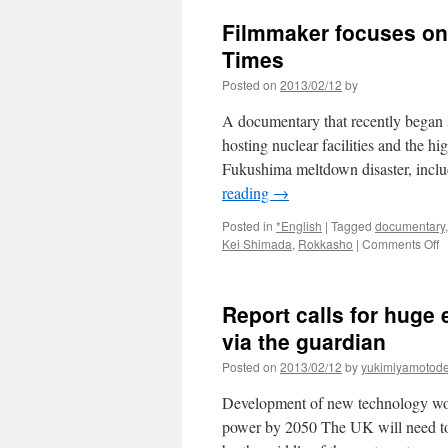
Filmmaker focuses on 
Times
Posted on
2013/02/12
by
A documentary that recently began 
hosting nuclear facilities and the 
Fukushima meltdown disaster, inclu
reading
→
Posted in
*English
|
Tagged
documentary
o
Kei Shimada
,
Rokkasho
|
Comments Off
F
f
o
Report calls for huge
li
n
via the guardian
n
Posted on
2013/02/12
by
yukimiyamotod
si
v
Development of new technology wou
T
J
power by 2050 The UK will need to d
T