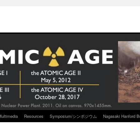
Multimedia
Resources
Symposium/シンポジウム
Nagasaki Hanford Br