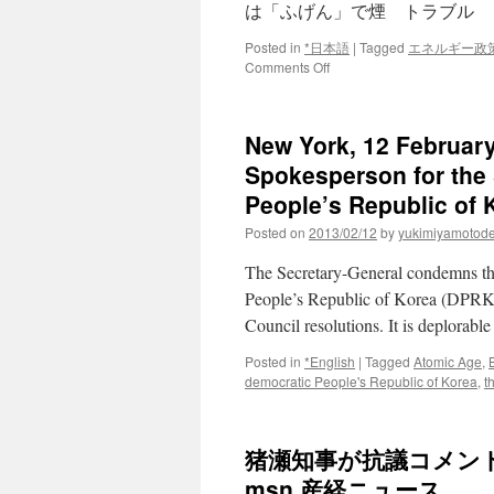
は「ふげん」で煙 トラブル
円
超
Posted in
*日本語
|
Tagged
エネルギー政
＝
on
Comments Off
研
「ふ
究
げ
所
ん」
via
New York, 12 February
で
ロ
煙
Spokesperson for the 
イ
ト
タ
People’s Republic of 
ラ
ー
ブ
Posted on
2013/02/12
by
yukimiyamotod
ル
via
The Secretary-General condemns th
NHK
People’s Republic of Korea (DPRK) to
online
Council resolutions. It is deplorab
Posted in
*English
|
Tagged
Atomic Age
,
democratic People's Republic of Korea
,
t
猪瀬知事が抗議コメント
msn.産経ニュース