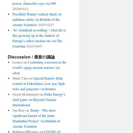
power, chancellor says via DW
2026/03/12
President Trump’s radical attack on
radiation safety via Bulletin of the
Atomic Scientists
2025/10/27
‘It’s Sellafield or nothing’: what life is
like growing up in the shadow of
Europe’s oldest nuclear site via The
Guardian
2025/10/07
Discussion / 最新の議論
Leonsz
on
Combating corrosion in the
world’s aging nuclear reactors via
c&en
Mark Ultra
on
Special Report: Help
wanted in Fukushima: Low pay, high
risks and gangsters via Reuters
Grom Montenegro
on
Duke Energy’s
shell game via Beyond Nuclear
International
Jim Rice
on
Trinity: “The most
significant hazard of the entire
Manhattan Project” via Bulletin of
Atomic Scientists
Barbarra BBonney
on
COVID-19