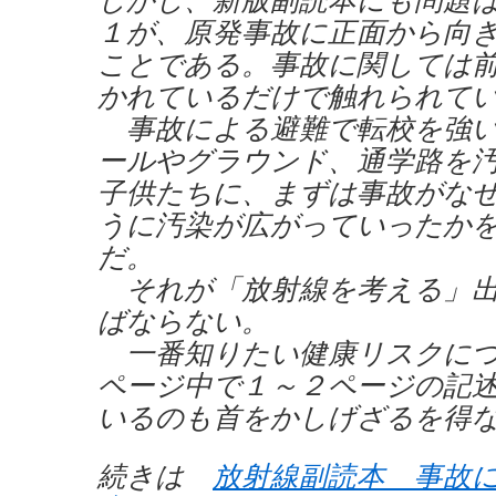
１が、原発事故に正面から向
ことである。事故に関しては
かれているだけで触れられて
事故による避難で転校を強い
ールやグラウンド、通学路を
子供たちに、まずは事故がな
うに汚染が広がっていったか
だ。
それが「放射線を考える」出
ばならない。
一番知りたい健康リスクにつ
ページ中で１～２ページの記
いるのも首をかしげざるを得
続きは
放射線副読本 事故