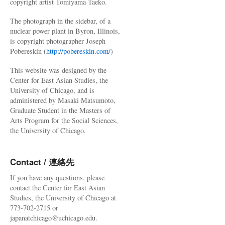
copyright artist Tomiyama Taeko.
The photograph in the sidebar, of a
nuclear power plant in Byron, Illinois,
is copyright photographer Joseph
Pobereskin (
http://pobereskin.com/
)
This website was designed by the
Center for East Asian Studies, the
University of Chicago, and is
administered by Masaki Matsumoto,
Graduate Student in the Masters of
Arts Program for the Social Sciences,
the University of Chicago.
Contact / 連絡先
If you have any questions, please
contact the Center for East Asian
Studies, the University of Chicago at
773-702-2715 or
japanatchicago@uchicago.edu.