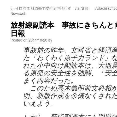
←
４自治体 脱原発で交付金申請せず via NHK
Adachi schoo
Newsweb
放射線副読本 事故にきちんと向き
日報
Posted on
2011/10/20
by
事故前の昨年、文科省と経済
た「わくわく原子力ランド」
れた小中向け副読本は、大地
る原発の安全性を強調、「安
まく内容だった。
このため高木義明前文科相が
明、新版作成を余儀なくされ
いえよう。
しかし、新版副読本にも問題