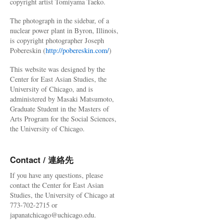
copyright artist Tomiyama Taeko.
The photograph in the sidebar, of a
nuclear power plant in Byron, Illinois,
is copyright photographer Joseph
Pobereskin (
http://pobereskin.com/
)
This website was designed by the
Center for East Asian Studies, the
University of Chicago, and is
administered by Masaki Matsumoto,
Graduate Student in the Masters of
Arts Program for the Social Sciences,
the University of Chicago.
Contact / 連絡先
If you have any questions, please
contact the Center for East Asian
Studies, the University of Chicago at
773-702-2715 or
japanatchicago@uchicago.edu.