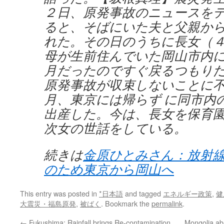
２日、原発事故のニュースを
ると、そばにいた夫と父親か
れた。その日のうちに長女（４
母が生前住んでいた岡山市内
月だったのですぐ戻るつもり
原発事故が収束しないことに
月、東京には帰らず に同市内
出産した。今は、長女を保育
次女の世話をしている。
続きは
金原ひとみさん：放射
のため東京から岡山へ
This entry was posted in
*日本語
and tagged
エネルギー政策
,
健
大震災・福島原発
,
被ばく
. Bookmark the
permalink
.
←
Fukushima: Rainfall brings Re-contamination
Mongolia ab