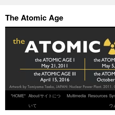
Skip
to
The Atomic Age
content
*HOME*
About/サイトにつ
Multimedia
Resources
Sy
いて
ウ