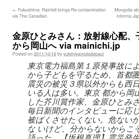
←
Fukushima: Rainfall brings Re-contamination
Mongolia ab
via The Canadian
informs Jap
金原ひとみさん：放射線心配、
から岡山へ via mainichi.jp
Posted on
2011/10/16
by
yukimiyamotodepaul
東京電力福島第１原発事故に
から子どもを守るため、首都
震災の被災３県以外からも西
いる人は多い。東京 都から岡
した芥川賞作家、金原ひとみ
毎日新聞のインタビューに応
被ばくさせたくない。危ない
な いけど、分からないからこ
語った。【坂根真理】震災発