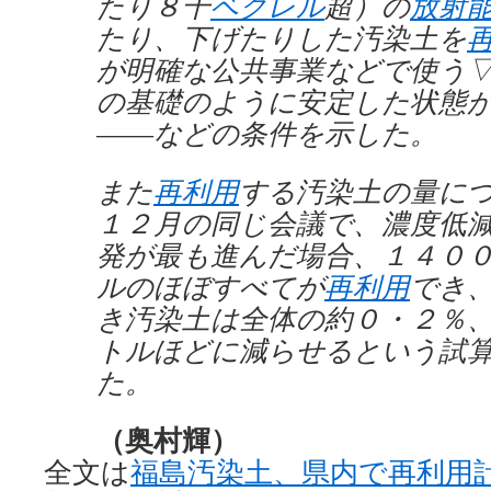
たり８千
ベクレル
超）の
放射
たり、下げたりした汚染土を
が明確な公共事業などで使う
の基礎のように安定した状態
――などの条件を示した。
また
再利用
する汚染土の量に
１２月の同じ会議で、濃度低
発が最も進んだ場合、１４０
ルのほぼすべてが
再利用
でき
き汚染土は全体の約０・２％
トルほどに減らせるという試
た。
（奥村輝）
全文は
福島汚染土、県内で再利用