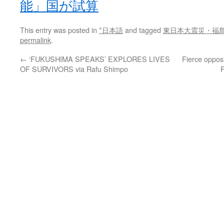
能」国が試算
This entry was posted in
*日本語
and tagged
東日本大震災・福
permalink
.
←
‘FUKUSHIMA SPEAKS’ EXPLORES LIVES
Fierce opposi
OF SURVIVORS via Rafu Shimpo