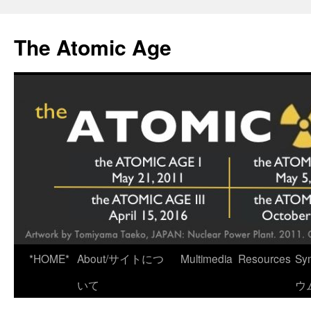
Skip
to
The Atomic Age
content
*HOME*
About/サイトにつ
Multimedia
Resources
Sy
いて
ウ