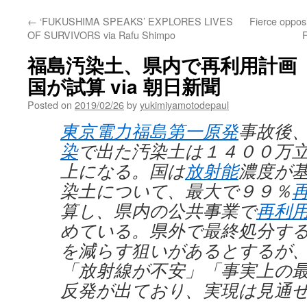
←
‘FUKUSHIMA SPEAKS’ EXPLORES LIVES
Fierce opposi
OF SURVIVORS via Rafu Shimpo
福島汚染土、県内で再利用計画
国が試算 via 朝日新聞
Posted on
2019/02/26
by
yukimiyamotodepaul
東京電力福島第一原発
事故後
染
で出た汚染土は１４００万
上になる。国は
放射能
濃度が
染土について、最大で９９％
算し、県内の公共事業で
再利
めている。県外で最終処分す
を減らす狙いがあるとするが
「放射線が不安」「事実上の
反発が出ており、実現は見通