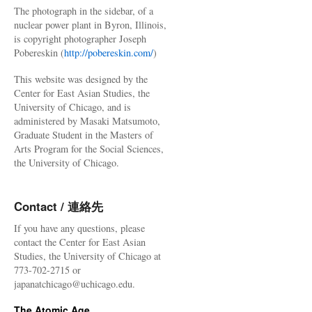
The photograph in the sidebar, of a
nuclear power plant in Byron, Illinois,
is copyright photographer Joseph
Pobereskin (
http://pobereskin.com/
)
This website was designed by the
Center for East Asian Studies, the
University of Chicago, and is
administered by Masaki Matsumoto,
Graduate Student in the Masters of
Arts Program for the Social Sciences,
the University of Chicago.
Contact / 連絡先
If you have any questions, please
contact the Center for East Asian
Studies, the University of Chicago at
773-702-2715 or
japanatchicago@uchicago.edu.
The Atomic Age