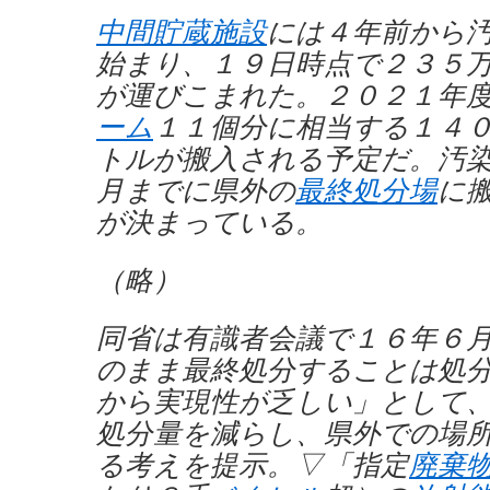
中間貯蔵施設
には４年前から
始まり、１９日時点で２３５
が運びこまれた。２０２１年
ーム
１１個分に相当する１４
トルが搬入される予定だ。汚
月までに県外の
最終処分場
に
が決まっている。
（略）
同省は有識者会議で１６年６
のまま最終処分することは処
から実現性が乏しい」として
処分量を減らし、県外での場
る考えを提示。▽「指定
廃棄