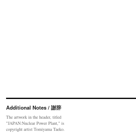
Additional Notes / 謝辞
The artwork in the header, titled
"JAPAN:Nuclear Power Plant," is
copyright artist Tomiyama Taeko.