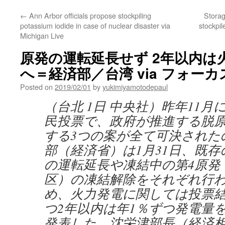
←
Ann Arbor officials propose stockpiling
Storag
potassium iodide in case of nuclear disaster via
stockpi
Michigan Live
原発の運転延長せず 2年以内は
へ＝経済部／台湾 via フォー
Posted on
2019/02/01
by
yukimiyamotodepaul
（台北 1日 中央社）昨年11
民投票で、政府が推進する脱
する3つの案が全て可決された
部（経済省）は1月31日、既
の運転延長や凍結中の第4原発
区）の凍結解除をそれぞれ行
め、火力発電に関しては投票
つ2年以内は年1％ずつ発電量
発表した。沈栄津部長（経済