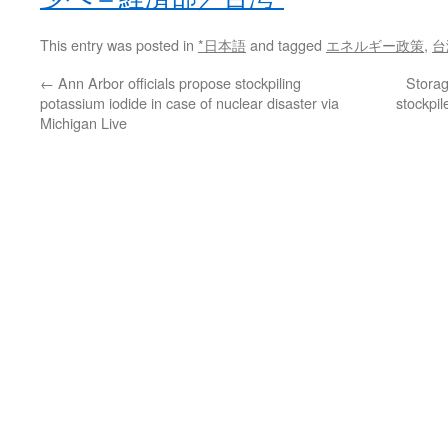
This entry was posted in
*日本語
and tagged
エネルギー政策
,
台
←
Ann Arbor officials propose stockpiling
Storag
potassium iodide in case of nuclear disaster via
stockpi
Michigan Live