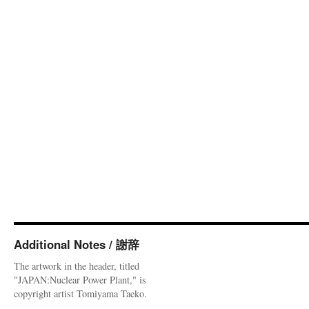
Additional Notes / 謝辞
The artwork in the header, titled
"JAPAN:Nuclear Power Plant," is
copyright artist Tomiyama Taeko.