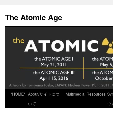
Skip
to
The Atomic Age
content
*HOME*
About/サイトにつ
Multimedia
Resources
Sy
いて
ウ