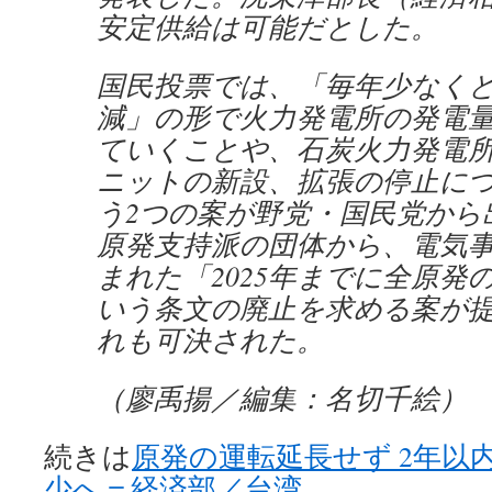
安定供給は可能だとした。
国民投票では、「毎年少なくと
減」の形で火力発電所の発電
ていくことや、石炭火力発電
ニットの新設、拡張の停止に
う2つの案が野党・国民党から
原発支持派の団体から、電気
まれた「2025年までに全原発
いう条文の廃止を求める案が
れも可決された。
（廖禹揚／編集：名切千絵）
続きは
原発の運転延長せず 2年以
少へ＝経済部／台湾