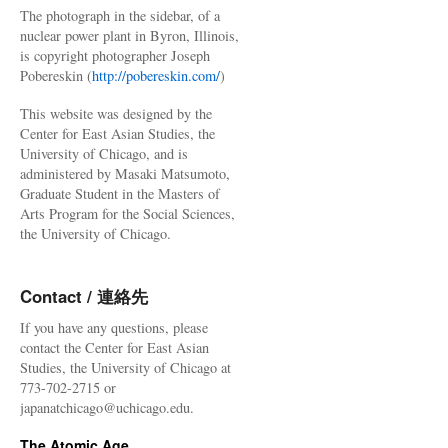
The photograph in the sidebar, of a
nuclear power plant in Byron, Illinois,
is copyright photographer Joseph
Pobereskin (
http://pobereskin.com/
)
This website was designed by the
Center for East Asian Studies, the
University of Chicago, and is
administered by Masaki Matsumoto,
Graduate Student in the Masters of
Arts Program for the Social Sciences,
the University of Chicago.
Contact / 連絡先
If you have any questions, please
contact the Center for East Asian
Studies, the University of Chicago at
773-702-2715 or
japanatchicago@uchicago.edu.
The Atomic Age