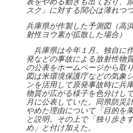
表をやめる動きも出ており、
スク」に対する関心は薄れつ
兵庫県が作製した予測図（高
射性ヨウ素が拡散した場合）
兵庫県は今年１月、独自に作
発などの事故による放射性物
の公表をホームページから取
図は米環境保護庁などの気象
ンを活用して原発事故時に兵
物質が広がる様子を色分けして
月に公表していた。同県防災
やめた理由について「目的を
と説明。その上で「独り歩き
め」と付け加えた。