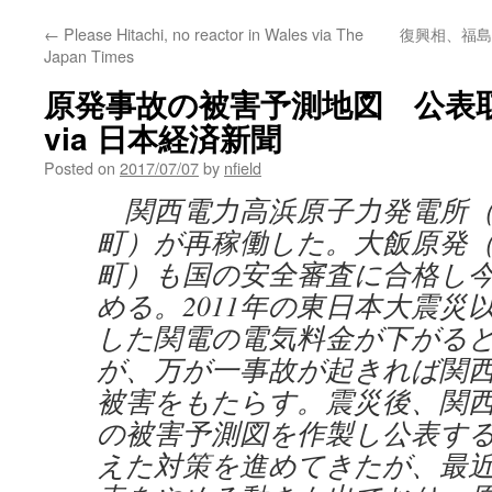
←
Please Hitachi, no reactor in Wales via The
復興相、福島
Japan Times
原発事故の被害予測地図 公表
via 日本経済新聞
Posted on
2017/07/07
by
nfield
関西電力
高浜原子力発電所
町）が再稼働した。大飯原発
町）も国の安全審査に合格し
める。2011年の東日本大震災
した関電の電気料金が下がる
が、万が一事故が起きれば関
被害をもたらす。震災後、関
の被害予測図を作製し公表す
えた対策を進めてきたが、最