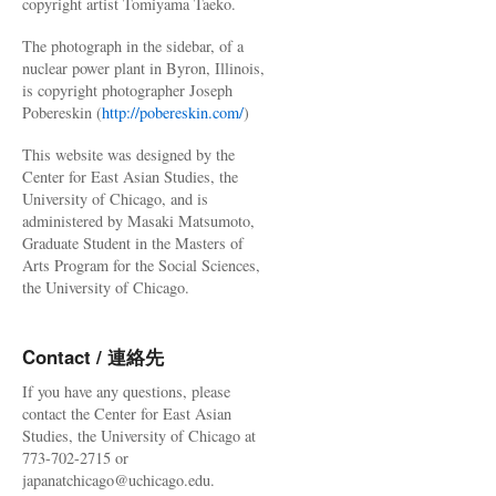
copyright artist Tomiyama Taeko.
The photograph in the sidebar, of a
nuclear power plant in Byron, Illinois,
is copyright photographer Joseph
Pobereskin (
http://pobereskin.com/
)
This website was designed by the
Center for East Asian Studies, the
University of Chicago, and is
administered by Masaki Matsumoto,
Graduate Student in the Masters of
Arts Program for the Social Sciences,
the University of Chicago.
Contact / 連絡先
If you have any questions, please
contact the Center for East Asian
Studies, the University of Chicago at
773-702-2715 or
japanatchicago@uchicago.edu.