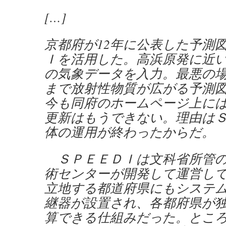
[…]
京都府が12年に公表した予測
Ｉを活用した。高浜原発に近
の気象データを入力。最悪の
まで放射性物質が広がる予測
今も同府のホームページ上に
更新はもうできない。理由は
体の運用が終わったからだ。
ＳＰＥＥＤＩは文科省所管の
術センターが開発して運営し
立地する都道府県にもシステ
継器が設置され、各都府県が
算できる仕組みだった。とこ