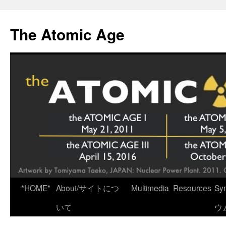
Skip
to
The Atomic Age
content
*HOME*
About/サイトにつ
Multimedia
Resources
Sy
いて
ウ