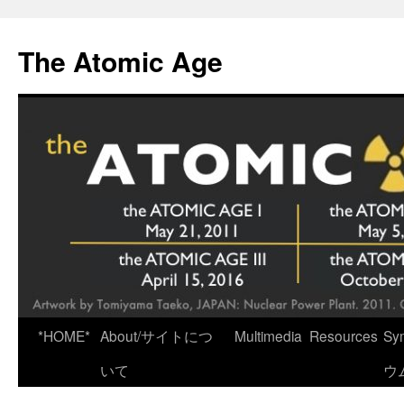
Skip
to
The Atomic Age
content
*HOME*
About/サイトにつ
Multimedia
Resources
Sy
いて
ウ