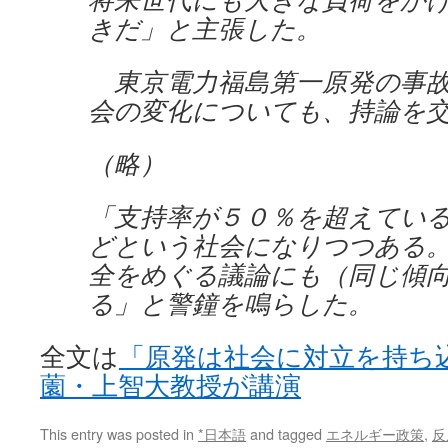
きだ」と主張した。
東京電力福島第一原発の事故
会の変化についても、持論を
（略）
「支持率が５０％を超えてい
どという社会になりつつある
全をめぐる議論にも（同じ傾
る」と警鐘を鳴らした。
全文は
「原発は社会に対立を持ち
薗・上智大教授が講演
This entry was posted in
*日本語
and tagged
エネルギー政策
,
反