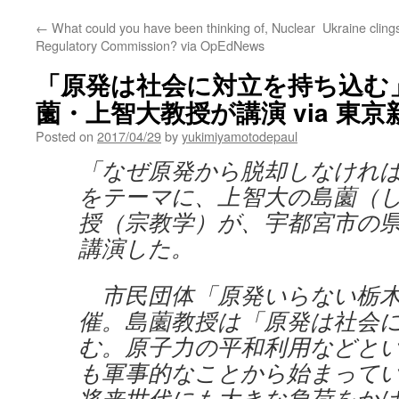
←
What could you have been thinking of, Nuclear
Ukraine cling
Regulatory Commission? via OpEdNews
「原発は社会に対立を持ち込む
薗・上智大教授が講演 via 東京
Posted on
2017/04/29
by
yukimiyamotodepaul
「なぜ原発から脱却しなけれ
をテーマに、上智大の島薗（
授（宗教学）が、宇都宮市の
講演した。
市民団体「原発いらない栃木
催。島薗教授は「原発は社会
む。原子力の平和利用などと
も軍事的なことから始まって
将来世代にも大きな負荷をか