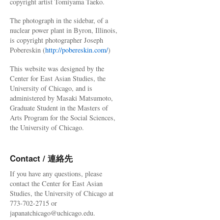
copyright artist Tomiyama Taeko.
The photograph in the sidebar, of a
nuclear power plant in Byron, Illinois,
is copyright photographer Joseph
Pobereskin (
http://pobereskin.com/
)
This website was designed by the
Center for East Asian Studies, the
University of Chicago, and is
administered by Masaki Matsumoto,
Graduate Student in the Masters of
Arts Program for the Social Sciences,
the University of Chicago.
Contact / 連絡先
If you have any questions, please
contact the Center for East Asian
Studies, the University of Chicago at
773-702-2715 or
japanatchicago@uchicago.edu.