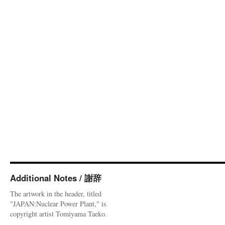
Additional Notes / 謝辞
The artwork in the header, titled
"JAPAN:Nuclear Power Plant," is
copyright artist Tomiyama Taeko.