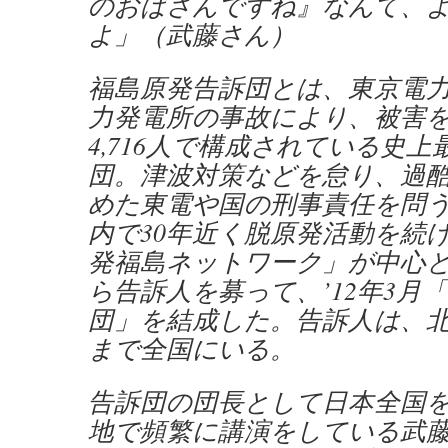
のおばさんですね』なんて、
よ」（武藤さん）
福島原発告訴団とは、東京電
力発電所の事故により、被害を
4,716人で構成されている史
団。津波対策などを怠り、過
めた東電や国の刑事責任を問
内で30年近く脱原発活動を続
発福島ネットワーク」が中心
ら告訴人を募って、’12年3月
団」を結成した。告訴人は、
まで全国にいる。
告訴団の団長として日本全国
地で頻繁に講演をしている武