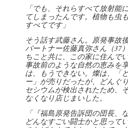
「でも、それらすべて放射能
てしまったんです。植物も虫
すべてです」
そう話す武藤さん。原発事故後
パートナー佐藤真弥さん（37
ちこと共に、この家に住んで
事故前のような自然の恵みを
は、もうできない。燦は、「
ー」が売りだったが、どんぐ
セシウムが検出されたため、
なくなり店じまいした。
「『福島原発告訴団の団長、
どんなすごい闘士かと思って