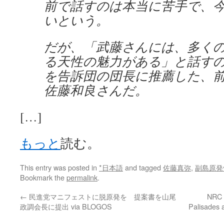
前で話すのは本当に苦手で、
いという。
だが、「武藤さんには、多く
る天性の魅力がある」と話す
を告訴団の団長に推薦した、
佐藤和良さんだ。
[…]
もっと
読む。
This entry was posted in
*日本語
and tagged
佐藤真弥
,
副島原発
Bookmark the
permalink
.
←
民進党マニフェストに脱原発を 提案書を山尾
NRC l
政調会長に提出 via BLOGOS
Palisades 