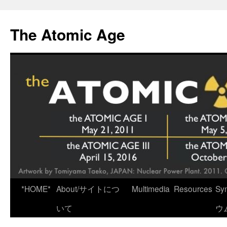
Skip
to
The Atomic Age
content
*HOME*
About/サイトにつ
Multimedia
Resources
Sy
いて
ウ