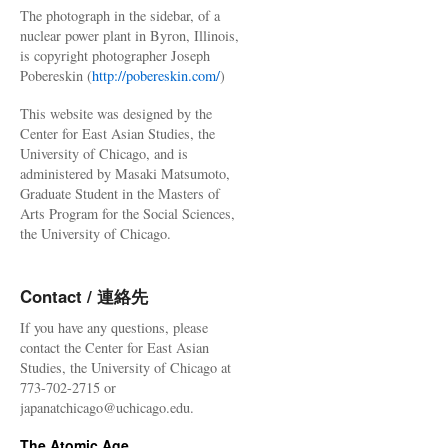
The photograph in the sidebar, of a
nuclear power plant in Byron, Illinois,
is copyright photographer Joseph
Pobereskin (
http://pobereskin.com/
)
This website was designed by the
Center for East Asian Studies, the
University of Chicago, and is
administered by Masaki Matsumoto,
Graduate Student in the Masters of
Arts Program for the Social Sciences,
the University of Chicago.
Contact / 連絡先
If you have any questions, please
contact the Center for East Asian
Studies, the University of Chicago at
773-702-2715 or
japanatchicago@uchicago.edu.
The Atomic Age