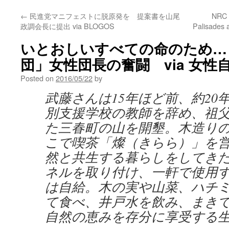
←
民進党マニフェストに脱原発を 提案書を山尾
NRC l
政調会長に提出 via BLOGOS
Palisades 
いとおしいすべての命のため…
団」女性団長の奮闘 via 女性
Posted on
2016/05/22
by
武藤さんは15年ほど前、約20
別支援学校の教師を辞め、祖
た三春町の山を開墾。木造り
こで喫茶「燦（きらら）」を
然と共生する暮らしをしてき
ネルを取り付け、一軒で使用
は自給。木の実や山菜、ハチ
て食べ、井戸水を飲み、まき
自然の恵みを存分に享受する生