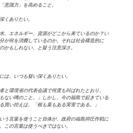
「意識力」を高めること。
深くありたい。
水、エネルギー、資源がどこから来ているのか？い
分が何を消費しているのか。それは社会構造的に
のかもしれない、と疑う注意深さ。
には、いつも疑い深くありたい。
者と環境省の代表会議で何度も叫ばれたとおり、
もない噂のこと。」しかし、今の福島で起きている
る買い控えは、「根も葉もある実害である。」
いう言葉を使うこと自体が、政府の福島抑圧作戦に
。この言葉は使うべきではない。