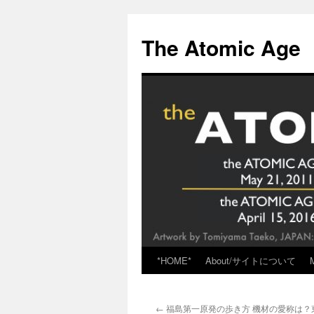
Skip
to
The Atomic Age
content
*HOME*
About/サイトについて
←
福島第一原発の歩き方 機材の愛称は？