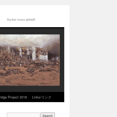
Nuclear issues globally
idge Project 2018
Links/リンク