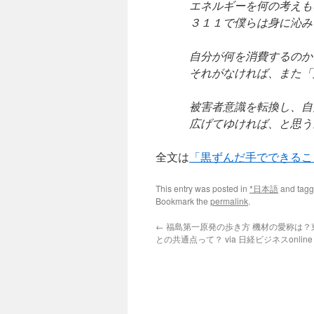
エネルギーを何の考えも
３１１で僕らは身に沁み
自分が何を消費するのか
それがなければ、また「
被害者意識を転換し、自
広げてゆければ、と思う
全文は
「黒ずんだ手でできるこ
This entry was posted in
*日本語
and tag
Bookmark the
permalink
.
←
福島第一原発の歩き方 機材の愛称は？
との共通点って？ via 日経ビジネスonline