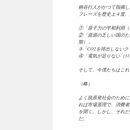
柄谷行人がかつて指摘し
フレーズを歴史上４度、
①「原子力の平和利用（1
②「資源の乏しい国のた
期）」
③「CO2を排出しない
④「電気が足りない（31
そして、今僕たちはこれ
（略）
よく脱原発社会のために
れば市場原理で、消費者
を聞く。しかし、それだ
だ。