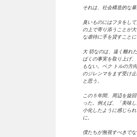
それは、社会構造的な暴
臭いものにはフタをして
の上で寄り添うことが大
な虐待に手を貸すことに
大 切なのは、遠く離れ
ばくの事実を取り上げ、
もない。ベク トルの方
のジレンマをまず受け止
と思う。
この５年間、周辺を旋回
った。例えば、「美味し
小化したように感じられ
に。
僕たちが無視すべきでな