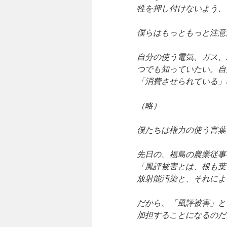
牲を押し付けないよう、
僕らはもっともっと注意
自分の使う電気、ガス、
つでも知っていたい。自
「消費させられている」
（略）
僕たちは権力の使う言葉
先日の、福島の農業従事
「風評被害とは、根も葉
放射能汚染と、それによ
だから、「風評被害」と
加担することになるのだ