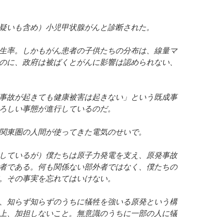
疑いも含め）小児甲状腺がんと診断された。
生率。しかもがん患者の子供たちの分布は、線量マ
のに、政府は被ばくとがんに影響は認められない、
事故が起きても健康被害は起きない」という既成事
ろしい事態が進行しているのだ。
関東圏の人間が使ってきた電気のせいで。
しているが）僕たちは原子力発電を支え、原発事故
者である。何も関係ない部外者ではなく、僕たちの
。その事実を忘れてはいけない。
、知らず知らずのうちに犠牲を強いる原発という構
上、加担しないこと。無意識のうちに一部の人に犠