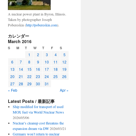
A nuclear power plant in Byron, Illinois.
Taken by photographer Joseph
Pobereskin (
http://pobereskin.com
).
カレンダー
March 2016
S
M
T
W
T
F
S
1
2
3
4
5
6
7
8
9
10
11
12
13
14
15
16
17
18
19
20
21
22
23
24
25
26
27
28
29
30
31
« Feb
Apr »
Latest Posts / 最新記事
Ship modified for transport of used
MOX fuel via World Nuclear News
2026/05/06
Nuclear’s cleanup cost threatens the
expansion dream via DW
2026/03/21
Germany won’t return to nuclear