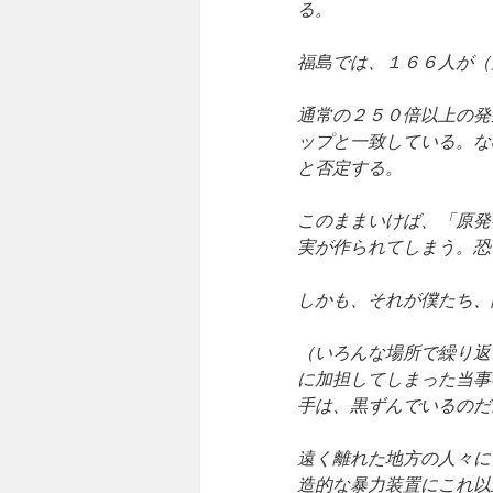
る。
福島では、１６６人が（
通常の２５０倍以上の発
ップと一致している。な
と否定する。
このままいけば、「原発
実が作られてしまう。恐
しかも、それが僕たち、
（いろんな場所で繰り返
に加担してしまった当事
手は、黒ずんでいるのだ
遠く離れた地方の人々に
造的な暴力装置にこれ以