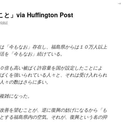
→
a Huffington Post
epaul
は「今もなお」存在し、福島県からは１０万人以上
活を「今もなお」続けている。
０倍も高い被ばく許容量を国が設定したことによ
ばくを強いられている人々と、それは受け入れられ
人々の数はさらに多い。
複雑になった。
改善を望むことが、逆に復興の妨げになるから「も
とする福島県内の空気。それが、復興という名の抑