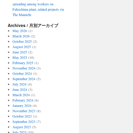
spreading among workers on
Fukushima plant, related projects via
The Mainichi
Archives / 月別アーカイブ
May 2026
(1)
March 2026
(2)
October 2025
(2)
August 2025
(1)
June 2025
(2)
May 2025
(10)
February 2025
(1)
November 2024
(3)
October 2024
(1)
September 2024
(5)
July 2024
(4)
June 2024
(3)
March 2024
(1)
February 2024
(6)
January 2024
(4)
November 2023
(8)
October 2023
(1)
September 2023
(7)
August 2023
(5)
July 2023
(10)