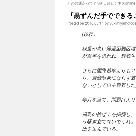
との共通点って？ via 日経ビジネスonline
「黒ずんだ手でできること」vi
Posted on
2016/03/14
by
yukimiyamotod
(抜粋）
線量が高い帰還困難区域
が自宅を追われ、避難生
さらに国際基準よりも２
り、避難対象にならず被
ないとして自主避難した
年月を経て、問題はより
福島の被ばくを指摘し、
う騒ぎ立てないでくれ」
圧を生んでいる。