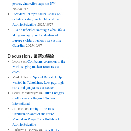
power, chancellor says via DW
2026/03/12
President Trump’s radical attack on
radiation safety via Bulletin of the
Atomic Scientists
2025/10/27
‘It’s Sellafield or nothing’: what life is
like growing up in the shadow of
Europe’s oldest nuclear site via The
Guardian
2025/10/07
Discussion / 最新の議論
Leonsz
on
Combating corrosion in the
world’s aging nuclear reactors via
c&en
Mark Ultra
on
Special Report: Help
wanted in Fukushima: Low pay, high
risks and gangsters via Reuters
Grom Montenegro
on
Duke Energy’s
shell game via Beyond Nuclear
International
Jim Rice
on
Trinity: “The most
significant hazard of the entire
Manhattan Project” via Bulletin of
Atomic Scientists
Barbarra BBonney
on
COVID-19