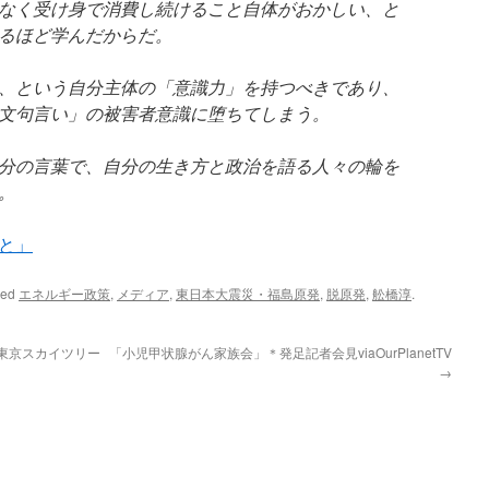
なく受け身で消費し続けること自体がおかしい、と
るほど学んだからだ。
、という自分主体の「意識力」を持つべきであり、
文句言い」の被害者意識に堕ちてしまう。
分の言葉で、自分の生き方と政治を語る人々の輪を
。
と」
ged
エネルギー政策
,
メディア
,
東日本大震災・福島原発
,
脱原発
,
舩橋淳
.
東京スカイツリー
「小児甲状腺がん家族会」＊発足記者会見viaOurPlanetTV
→