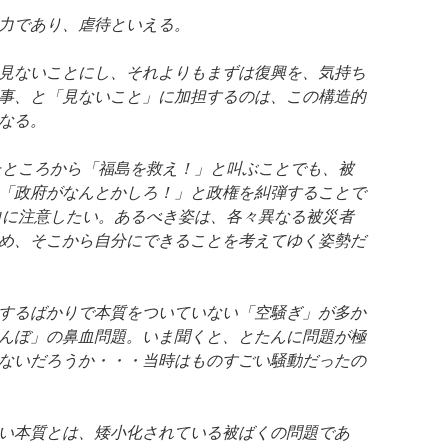
力であり、虐待といえる。
見ないことにし、それよりもまずは復興を、気持ち
事、と「見ないこと」に加担するのは、この構造的
なる。
たところから「福島を救え！」と叫ぶことでも、被
「政府がなんとかしろ！」と政権を糾弾することで
向に注意したい。あるべき姿は、各々異なる被災者
め、そこから自分にできることを考えてゆく姿勢だ
するばかりで本質をついていない「空騒ぎ」が多か
んぼ」の鼻血問題。いま聞くと、とたんに問題が極
ないだろうか・・・当時はものすごい騒動だったの
い本質とは、矮小化されている被ばくの問題であ