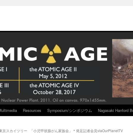
Multimedia
Resources
Symposium/シンポジウム
Nagasaki Hanford Br
東京スカイツリー
「小児甲状腺がん家族会」＊発足記者会見viaOurPlanetTV