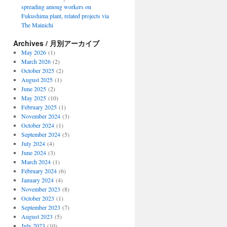
spreading among workers on
Fukushima plant, related projects via
The Mainichi
Archives / 月別アーカイブ
May 2026
(1)
March 2026
(2)
October 2025
(2)
August 2025
(1)
June 2025
(2)
May 2025
(10)
February 2025
(1)
November 2024
(3)
October 2024
(1)
September 2024
(5)
July 2024
(4)
June 2024
(3)
March 2024
(1)
February 2024
(6)
January 2024
(4)
November 2023
(8)
October 2023
(1)
September 2023
(7)
August 2023
(5)
July 2023
(10)