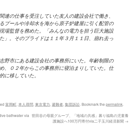
関連の仕事を受注していた友人の建設会社で働き、
るプールや冷却水を海から原子炉建屋に引く配管の
現場監督を務めた。「みんなの電力を担う巨大施設
た」。そのプライドは１１年３月１１日、崩れ去っ
志野市にある建設会社の事務所にいた。年齢制限の
め、０２年からこの事務所に寝泊まりしていた。仕
的に移していた。
ged
富岡町
,
本人尋問
,
東京電力
,
避難者
,
集団訴訟
. Bookmark the
permalink
.
tive bathwater via
世田谷の母親グループ、「地域の共感」募り福島の児童養
護施設へ100万円寄付via二子玉川経済新聞
→