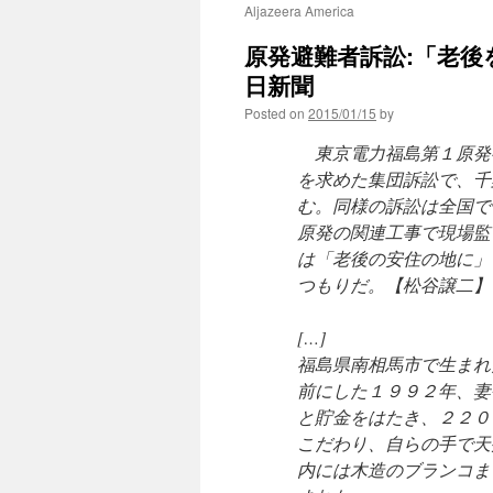
Aljazeera America
原発避難者訴訟:「老後を
日新聞
Posted on
2015/01/15
by
東京電力福島第１原発
を求めた集団訴訟で、千
む。同様の訴訟は全国で
原発の関連工事で現場監
は「老後の安住の地に」
つもりだ。【松谷譲二】
[…]
福島県南相馬市で生まれ
前にした１９９２年、妻
と貯金をはたき、２２０
こだわり、自らの手で天
内には木造のブランコま