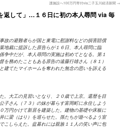
護施設へ100万円寄付via二子玉川経済新聞
→
返して」…１６日に初の本人尋問 via 毎
事故の避難者らが国と東電に慰謝料などの損害賠償
葉地裁に提訴した原告らが１６日、本人尋問に臨
係争中だが、本人尋問の実施は初めてとなる。第１
督を務めたこともある原告の遠藤行雄さん（８１）
と建てたマイホームを奪われた無念の思いを訴える
た。大工の見習いとなり、２０歳で上京。還暦を目
公子さん（７３）の妹が暮らす富岡町に永住しよう
０万円かけて新居を建築した。建物の基礎や床板に
井に梁（はり）を巡らせた。孫たちが遊べるよう室
でこしらえた。盆暮れには親族１１人の笑い声に包