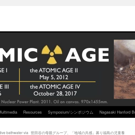
Multimedia
Resources
Symposium/シンポジウム
Nagasaki Hanford Br
tive bathwater via
世田谷の母親グループ、「地域の共感」募り福島の児童養