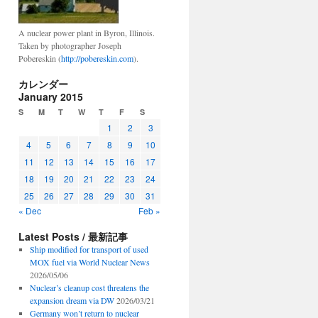
A nuclear power plant in Byron, Illinois.
Taken by photographer Joseph
Pobereskin (
http://pobereskin.com
).
カレンダー
January 2015
S
M
T
W
T
F
S
1
2
3
4
5
6
7
8
9
10
11
12
13
14
15
16
17
18
19
20
21
22
23
24
25
26
27
28
29
30
31
« Dec
Feb »
Latest Posts / 最新記事
Ship modified for transport of used
MOX fuel via World Nuclear News
2026/05/06
Nuclear’s cleanup cost threatens the
expansion dream via DW
2026/03/21
Germany won’t return to nuclear