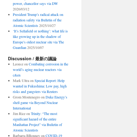
power, chancellor says via DW
2026/03/12
President Trump’s radical attack on
radiation safety via Bulletin of the
Atomic Scientists
2025/10/27
‘It’s Sellafield or nothing’: what life is
like growing up in the shadow of
Europe’s oldest nuclear site via The
Guardian
2025/10/07
Discussion / 最新の議論
Leonsz
on
Combating corrosion in the
world’s aging nuclear reactors via
c&en
Mark Ultra
on
Special Report: Help
wanted in Fukushima: Low pay, high
risks and gangsters via Reuters
Grom Montenegro
on
Duke Energy’s
shell game via Beyond Nuclear
International
Jim Rice
on
Trinity: “The most
significant hazard of the entire
Manhattan Project” via Bulletin of
Atomic Scientists
Barbarra BBonney
on
COVID-19