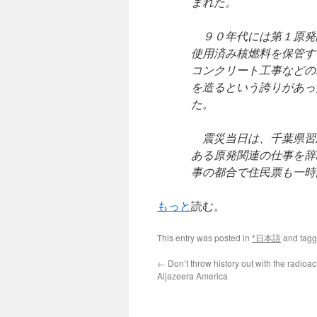
まれた。
９０年代には第１原発
使用済み核燃料を保管す
コンクリート工事などの
を造るという誇りがあっ
た。
震災当日は、千葉県習
ある原発関連の仕事を辞
事の都合で住民票も一時
もっと
読む。
This entry was posted in
*日本語
and tag
←
Don’t throw history out with the radioac
Aljazeera America