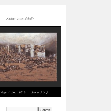
Nuclear issues globally
idge Project 2018
Links/リンク