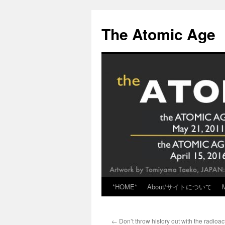
Skip
to
The Atomic Age
content
*HOME*
About/サイトについて
←
Don’t throw history out with the radioac