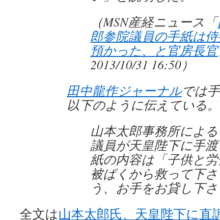
（MSN産経ニュース「
郎参院議員の手紙は侍
預かった、と官房長官
2013/10/31 16:50）
田中龍作ジャーナル
では手
以下のように伝えている。
山本太郎事務所による
議員が天皇陛下に手渡
紙の内容は「子供と労
被ばくから救って下さ
う、お手をお貸し下さ
全文は
山本太郎氏、天皇陛下に直訴