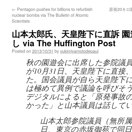
←
Pentagon pushes for billions to refurbish
原発20キ
nuclear bombs via The Bulletin of Atomic
Scientists
山本太郎氏、天皇陛下に直訴 
し via The Huffington Post
Posted on
2013/10/31
by
yukimiyamotodepaul
秋の園遊会に出席した参院議
が10月31日、天皇陛下に直接
た。国会議員が自ら天皇陛下
は極めて異例で議論を呼びそ
デジタルによると「原発事故
かった」と山本議員は話して
山本太郎参院議員（無所属
日、東京の赤坂御苑で同日