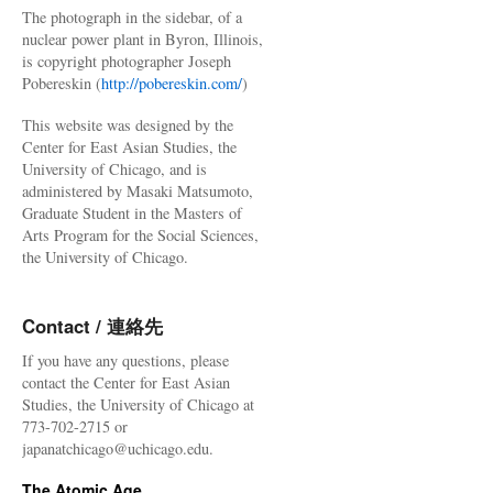
The photograph in the sidebar, of a
nuclear power plant in Byron, Illinois,
is copyright photographer Joseph
Pobereskin (
http://pobereskin.com/
)
This website was designed by the
Center for East Asian Studies, the
University of Chicago, and is
administered by Masaki Matsumoto,
Graduate Student in the Masters of
Arts Program for the Social Sciences,
the University of Chicago.
Contact / 連絡先
If you have any questions, please
contact the Center for East Asian
Studies, the University of Chicago at
773-702-2715 or
japanatchicago@uchicago.edu.
The Atomic Age