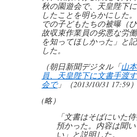
秋の園遊会で、天皇陛下に
したことを明らかにした。
での子どもたちの被曝（ひ
故収束作業員の劣悪な労働
を知ってほしかった」と記
した。
（朝日新聞デジタル「
山本
員、天皇陛下に文書手渡す
会で
」（2013/10/31 17:59
(略）
「文書はそばにいた侍
預かった。内容は聞い
い」と説明した。