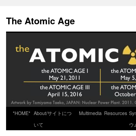
Skip
to
The Atomic Age
content
*HOME*
About/サイトにつ
Multimedia
Resources
Sy
いて
ウ