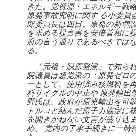
きた。党資源・エネルギー戦
原発事故究明に関す る小委員
郎委員長は四日、原発の新増
を求める提言書を安倍首相に
府の言う通りであるべきでは
る。
「元祖・脱原発派」で知られ
院議員は超党派の「原発ゼロ
ーとして、使用済み核燃料を
料サイクルの中止や 原発輸出
野氏は、政府が原発輸出を可
トルコと結んだ原子力協定に
を開きかねない文言が盛り込
め、 党内の了承手続きに一時