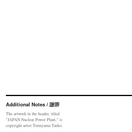
Additional Notes / 謝辞
The artwork in the header, titled
"JAPAN:Nuclear Power Plant," is
copyright artist Tomiyama Taeko.