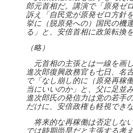
郎元首相だ。講演で「原発ゼ
訴え「自民党が原発ゼロ方針
挙に（脱原発への）国民の機
る」と、安倍首相に政策転換
（略）
元首相の主張とは一線を画し
進次郎復興政務官も七日、名
で「なし崩し的に（原発再稼
当にいいのか」と、父に足並
進次郎氏の発信力は党の若手
だけに、安倍政権も軽視でき
将来的な再稼働は否定しない
では時期尚早だと主張する考