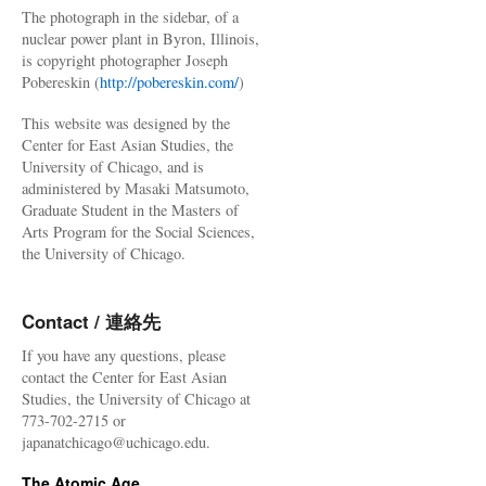
The photograph in the sidebar, of a
nuclear power plant in Byron, Illinois,
is copyright photographer Joseph
Pobereskin (
http://pobereskin.com/
)
This website was designed by the
Center for East Asian Studies, the
University of Chicago, and is
administered by Masaki Matsumoto,
Graduate Student in the Masters of
Arts Program for the Social Sciences,
the University of Chicago.
Contact / 連絡先
If you have any questions, please
contact the Center for East Asian
Studies, the University of Chicago at
773-702-2715 or
japanatchicago@uchicago.edu.
The Atomic Age