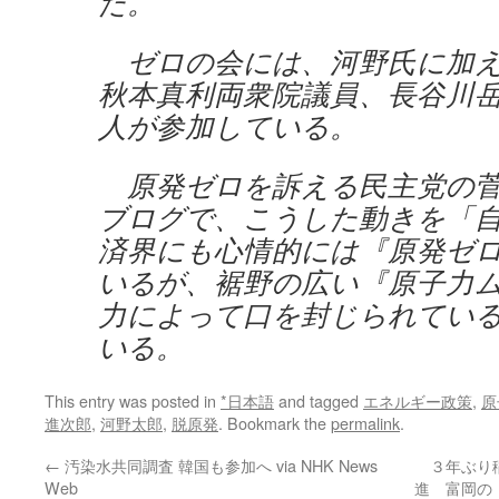
た。
ゼロの会には、河野氏に加え
秋本真利両衆院議員、長谷川
人が参加している。
原発ゼロを訴える民主党の菅
ブログで、こうした動きを「
済界にも心情的には『原発ゼ
いるが、裾野の広い『原子力
力によって口を封じられてい
いる。
This entry was posted in
*日本語
and tagged
エネルギー政策
,
原
進次郎
,
河野太郎
,
脱原発
. Bookmark the
permalink
.
←
汚染水共同調査 韓国も参加へ via NHK News
３年ぶり
Web
進 富岡の