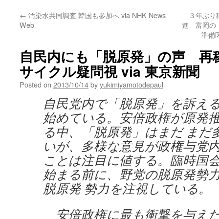
←
汚染水共同調査 韓国も参加へ via NHK News
３年ぶり
Web
進 富岡の
準備
自民内にも「脱原発」の声 再
サイクル疑問視 via 東京新聞
Posted on
2013/10/14
by
yukimiyamotodepaul
自民党内で「脱原発」を訴え
始めている。安倍政権が原発
る中、「脱原発」はまだ まだ
いが、多様な意見が政権与党
ことは注目に値する。臨時国
始まる前に、野党の脱原発勢
脱原発 勢力を注視している。
安倍政権に最も衝撃を与えた