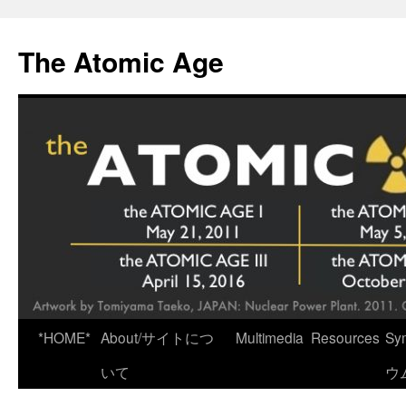
Skip
to
The Atomic Age
content
*HOME*
About/サイトにつ
Multimedia
Resources
Sy
いて
ウ