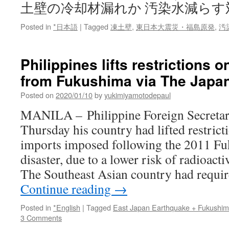
土壁の冷却材漏れか 汚染水減らす
Posted in
*日本語
|
Tagged
凍土壁
,
東日本大震災・福島原発
,
汚
Philippines lifts restrictions 
from Fukushima via The Japa
Posted on
2020/01/10
by
yukimiyamotodepaul
MANILA – Philippine Foreign Secretar
Thursday his country had lifted restric
imports imposed following the 2011 Fu
disaster, due to a lower risk of radioac
The Southeast Asian country had requi
Continue reading
→
Posted in
*English
|
Tagged
East Japan Earthquake + Fukushi
3 Comments