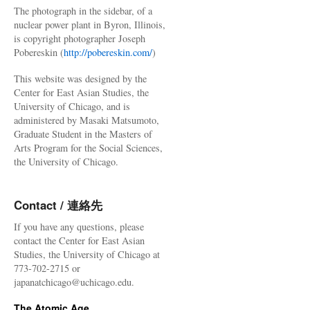
The photograph in the sidebar, of a
nuclear power plant in Byron, Illinois,
is copyright photographer Joseph
Pobereskin (
http://pobereskin.com/
)
This website was designed by the
Center for East Asian Studies, the
University of Chicago, and is
administered by Masaki Matsumoto,
Graduate Student in the Masters of
Arts Program for the Social Sciences,
the University of Chicago.
Contact / 連絡先
If you have any questions, please
contact the Center for East Asian
Studies, the University of Chicago at
773-702-2715 or
japanatchicago@uchicago.edu.
The Atomic Age