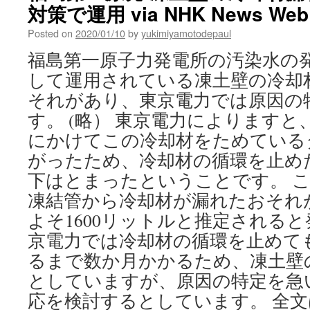
対策で運用 via NHK News Web
Posted on
2020/01/10
by
yukimiyamotodepaul
福島第一原子力発電所の汚染水の
して運用されている凍土壁の冷却
それがあり、東京電力では原因の
す。 (略） 東京電力によります
にかけてこの冷却材をためている
がったため、冷却材の循環を止め
下はとまったということです。 
凍結管から冷却材が漏れたおそれ
よそ1600リットルと推定されると
京電力では冷却材の循環を止めて
るまで数か月かかるため、凍土壁
としていますが、原因の特定を急
応を検討するとしています。 全文