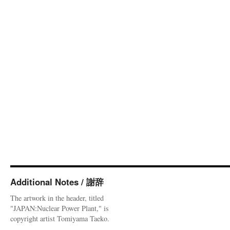
Additional Notes / 謝辞
The artwork in the header, titled
"JAPAN:Nuclear Power Plant," is
copyright artist Tomiyama Taeko.