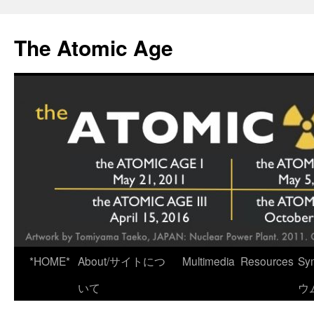
Skip
to
The Atomic Age
content
*HOME*
About/サイトにつ
Multimedia
Resources
Sy
いて
ウ