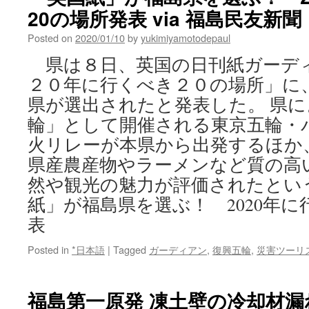
20の場所発表 via 福島民友新聞
Posted on
2020/01/10
by
yukimiyamotodepaul
県は８日、英国の日刊紙ガーデ
２０年に行くべき２０の場所」に
県が選出されたと発表した。 県
輪」として開催される東京五輪・
火リレーが本県から出発するほか
県産農産物やラーメンなど質の高
然や観光の魅力が評価されたとい
紙」が福島県を選ぶ！ 2020年に
表
Posted in
*日本語
|
Tagged
ガーディアン
,
復興五輪
,
災害ツーリ
福島第一原発 凍土壁の冷却材漏