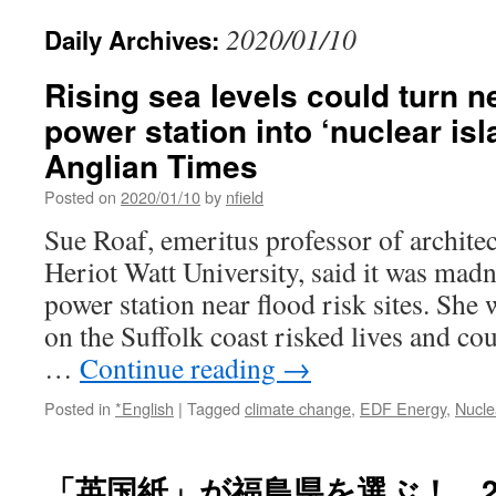
2020/01/10
Daily Archives:
Rising sea levels could turn n
power station into ‘nuclear isl
Anglian Times
Posted on
2020/01/10
by
nfield
Sue Roaf, emeritus professor of architec
Heriot Watt University, said it was madn
power station near flood risk sites. She
on the Suffolk coast risked lives and co
…
Continue reading
→
Posted in
*English
|
Tagged
climate change
,
EDF Energy
,
Nucle
「英国紙」が福島県を選ぶ！ 2