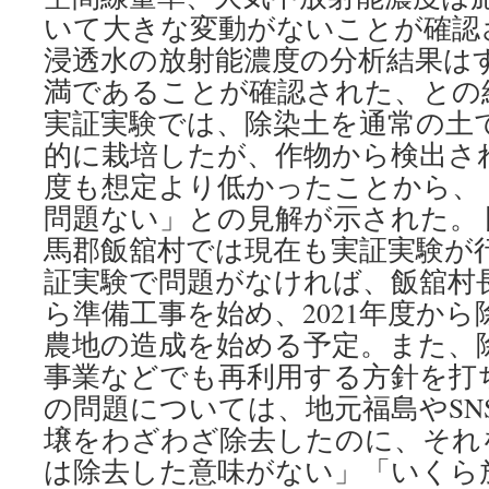
いて大きな変動がないことが確認
浸透水の放射能濃度の分析結果は
満であることが確認された、との
実証実験では、除染土を通常の土
的に栽培したが、作物から検出さ
度も想定より低かったことから、
問題ない」との見解が示された。
馬郡飯舘村では現在も実証実験が
証実験で問題がなければ、飯舘村
ら準備工事を始め、2021年度か
農地の造成を始める予定。また、
事業などでも再利用する方針を打
の問題については、地元福島やSN
壌をわざわざ除去したのに、それ
は除去した意味がない」「いくら