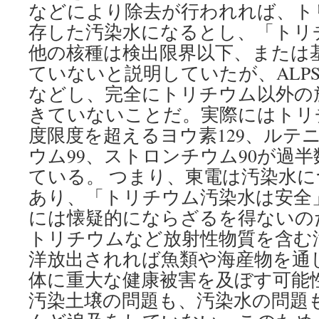
などにより除去が行われれば、ト
存した汚染水になるとし、「トリ
他の核種は検出限界以下、または
ていないと説明していたが、ALP
などし、完全にトリチウム以外の
きていないことだ。実際にはトリ
度限度を超えるヨウ素129、ルテニ
ウム99、ストロンチウム90が過
ている。 つまり、東電は汚染水に
あり、「トリチウム汚染水は安全
には懐疑的にならざるを得ないの
トリチウムなど放射性物質を含む
洋放出されれば魚類や海産物を通
体に重大な健康被害を及ぼす可能性
汚染土壌の問題も、汚染水の問題