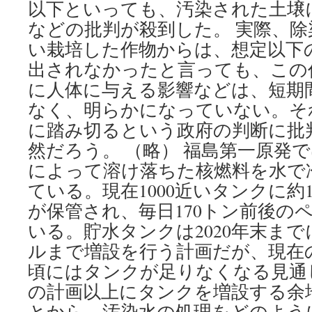
以下といっても、汚染された土壌
などの批判が殺到した。 実際、
い栽培した作物からは、想定以下
出されなかったと言っても、この
に人体に与える影響などは、短期
なく、明らかになっていない。そ
に踏み切るという政府の判断に批
然だろう。 （略） 福島第一原発
によって溶け落ちた核燃料を水で
ている。現在1000近いタンクに約
が保管され、毎日170トン前後の
いる。貯水タンクは2020年末まで
ルまで増設を行う計画だが、現在の
頃にはタンクが足りなくなる見通
の計画以上にタンクを増設する余
とから、汚染水の処理をどのよう