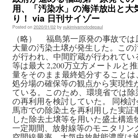
用、「汚染水」の海洋放出と大
り！ via 日刊サイゾー
Posted on
2020/01/02
by
yukimiyamotodepaul
（略） 福島第一原発の事故では
大量の汚染土壌が発生した。この
が行われ、中間貯蔵が行われてい
等は最大 2,200万立方メートル
量をそのまま最終処分することは
処分場の確保等の観点から実現性
ている。このため、環境省では除
の再利用を検討していた。 同検
馬市での除染土を再利用した実証
した除去土壌等を用いた盛土構造
一定期間、放射線等のモニタリン
空間線量率、大気中放射能濃度は