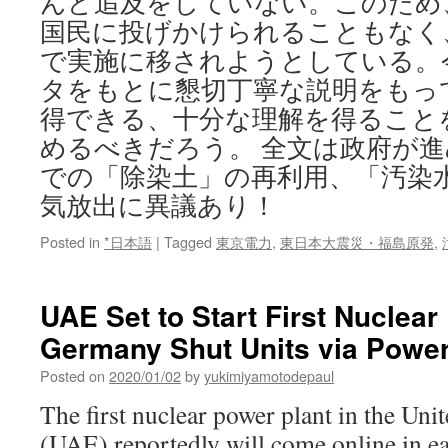
んど追及をしていない。このため
国民に投げかけられることもなく
で実施に移されようとしている。
タをもとに懇切丁寧な説明をもっ
得できる、十分な理解を得ること
めるべきだろう。 全文は政府が
での「除染土」の再利用、「汚染
気放出に異議あり！
Posted in
*日本語
|
Tagged
東京電力
,
東日本大震災・福島原発
,
UAE Set to Start First Nuclear
Germany Shut Units via Powe
Posted on
2020/01/02
by
yukimiyamotodepaul
The first nuclear power plant in the Un
(UAE) reportedly will come online in ea