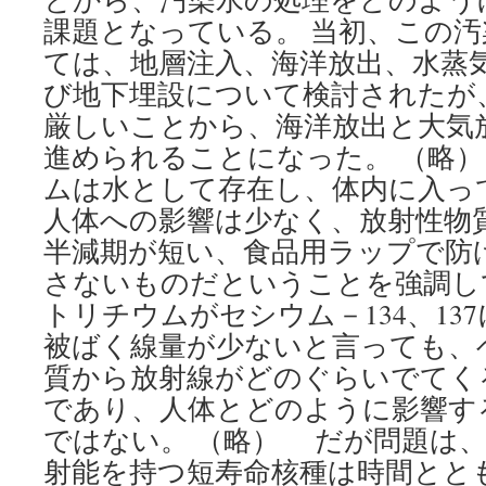
課題となっている。 当初、この
ては、地層注入、海洋放出、水蒸
び地下埋設について検討されたが
厳しいことから、海洋放出と大気
進められることになった。 （略）
ムは水として存在し、体内に入っ
人体への影響は少なく、放射性物質
半減期が短い、食品用ラップで防
さないものだということを強調し
トリチウムがセシウム－134、13
被ばく線量が少ないと言っても、
質から放射線がどのぐらいでてく
であり、人体とどのように影響す
ではない。 （略） だが問題は
射能を持つ短寿命核種は時間ととも