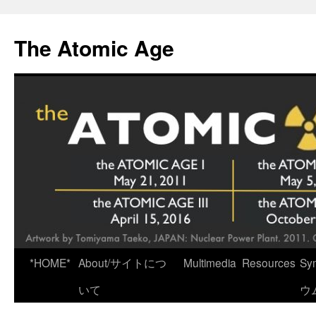
Skip
to
The Atomic Age
content
*HOME*
About/サイトにつ
Multimedia
Resources
Sy
いて
ウ