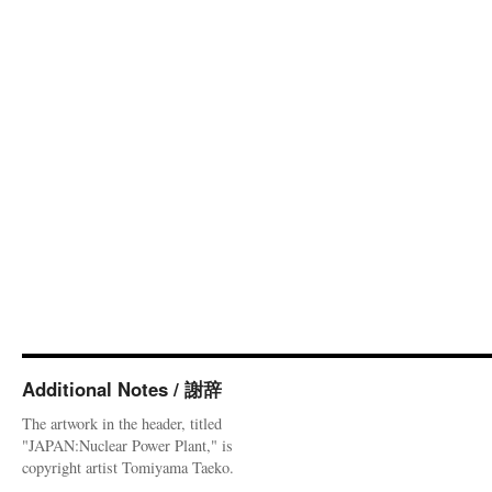
Additional Notes / 謝辞
The artwork in the header, titled
"JAPAN:Nuclear Power Plant," is
copyright artist Tomiyama Taeko.