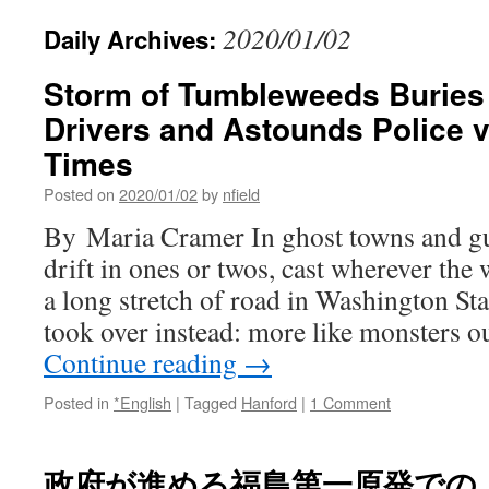
2020/01/02
Daily Archives:
Storm of Tumbleweeds Buries C
Drivers and Astounds Police 
Times
Posted on
2020/01/02
by
nfield
By Maria Cramer In ghost towns and gu
drift in ones or twos, cast wherever the
a long stretch of road in Washington St
took over instead: more like monsters o
Continue reading
→
Posted in
*English
|
Tagged
Hanford
|
1 Comment
政府が進める福島第一原発での