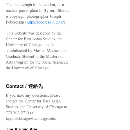
The photograph in the sidebar, of a
nuclear power plant in Byron, Illinois,
is copyright photographer Joseph
Pobereskin (
http://pobereskin.com/
)
This website was designed by the
Center for East Asian Studies, the
University of Chicago, and is
administered by Masaki Matsumoto,
Graduate Student in the Masters of
Arts Program for the Social Sciences,
the University of Chicago.
Contact / 連絡先
If you have any questions, please
contact the Center for East Asian
Studies, the University of Chicago at
773-702-2715 or
japanatchicago@uchicago.edu.
The Atomic Age