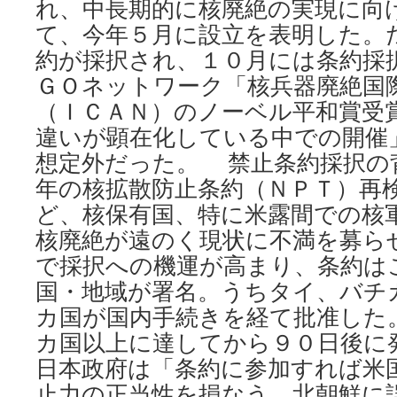
れ、中長期的に核廃絶の実現に向
て、今年５月に設立を表明した。
約が採択され、１０月には条約採
ＧＯネットワーク「核兵器廃絶国
（ＩＣＡＮ）のノーベル平和賞受
違いが顕在化している中での開催
想定外だった。 禁止条約採択の
年の核拡散防止条約（ＮＰＴ）再
ど、核保有国、特に米露間での核
核廃絶が遠のく現状に不満を募ら
で採択への機運が高まり、条約は
国・地域が署名。うちタイ、バチ
カ国が国内手続きを経て批准した
カ国以上に達してから９０日後に
日本政府は「条約に参加すれば米
止力の正当性を損なう。北朝鮮に