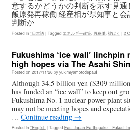
意するかどうかの判断を示す見通
飯原発再稼働 経産相が県知事と会談
判断か
Posted in
*日本語
|
Tagged
エネルギー政策
,
再稼働
,
被ばく
|
2 
Fukushima ‘ice wall’ linchpin n
high hopes via The Asahi Sh
Posted on
2017/11/26
by
yukimiyamotodepaul
Although 34.5 billion yen ($309 millio
has funded an “ice wall” to keep out gr
Fukushima No. 1 nuclear power plant sit
may not be meeting hopes and expectation
…
Continue reading
→
Posted in
*English
|
Tagged
East Japan Earthquake + Fukushi