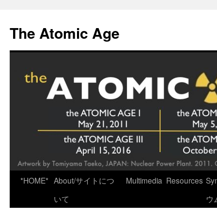
Skip
to
The Atomic Age
content
*HOME*
About/サイトにつ
Multimedia
Resources
Sy
いて
ウ