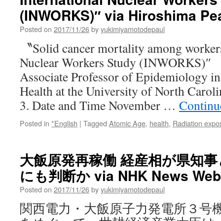
(INWORKS)″ via Hiroshima Pea
Posted on
2017/11/26
by
yukimiyamotodepaul
〝Solid cancer mortality among workers 
Nuclear Workers Study (INWORKS)″ 
Associate Professor of Epidemiology in
Health at the University of North Carol
3. Date and Time November …
Continu
Posted in
*English
|
Tagged
Atomic Age
,
health
,
Radiation expo
大飯原発再稼働 経産相が県知事
にも判断か via NHK News Web
Posted on
2017/11/26
by
yukimiyamotodepaul
関西電力・大飯原子力発電所３号