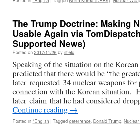
Posted in
*English
|
Tagged
North Korea (DPRK)
,
Nuclear Wea
The Trump Doctrine: Making 
Usable Again via TomDispatch
Supported News)
Posted on
2017/11/26
by
nfield
Speaking of the situation on the Korean
predicted that there would be “the great
later requested 34 nuclear weapons for 
connection with the Korean situation. 
later claim that he had considered dro
Continue reading
→
Posted in
*English
|
Tagged
deterrence
,
Donald Trump
,
Nuclea