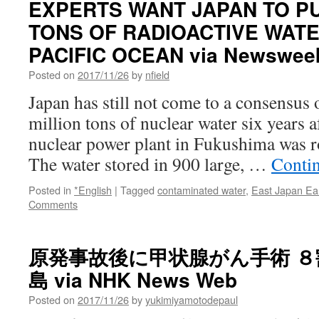
EXPERTS WANT JAPAN TO PU
TONS OF RADIOACTIVE WATE
PACIFIC OCEAN via Newswee
Posted on
2017/11/26
by
nfield
Japan has still not come to a consensus 
million tons of nuclear water six years a
nuclear power plant in Fukushima was r
The water stored in 900 large, …
Conti
Posted in
*English
|
Tagged
contaminated water
,
East Japan Ea
Comments
原発事故後に甲状腺がん手術 ８
島 via NHK News Web
Posted on
2017/11/26
by
yukimiyamotodepaul