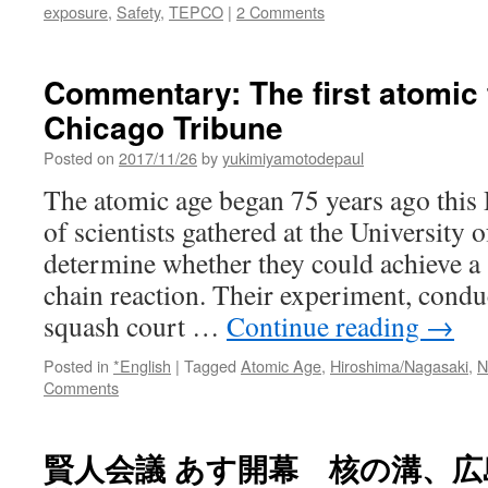
exposure
,
Safety
,
TEPCO
|
2 Comments
Commentary: The first atomic 
Chicago Tribune
Posted on
2017/11/26
by
yukimiyamotodepaul
The atomic age began 75 years ago this
of scientists gathered at the University 
determine whether they could achieve a 
chain reaction. Their experiment, condu
squash court …
Continue reading
→
Posted in
*English
|
Tagged
Atomic Age
,
Hiroshima/Nagasaki
,
N
Comments
賢人会議 あす開幕 核の溝、広