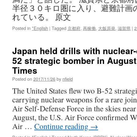
半径３０キロ圏に入り、避難計画
れている。 原文
Posted in
*English
|
Tagged
京都府
,
再稼働
,
大飯原発
,
滋賀県
|
2
Japan held drills with nuclear
52 strategic bomber in August
Times
Posted on
2017/11/26
by
nfield
The United States flew two B-52 strateg
carrying nuclear weapons for a rare joi
Air Self-Defense Force in the skies nea
August, the U.S. Air Force confirmed 
Air …
Continue reading
→