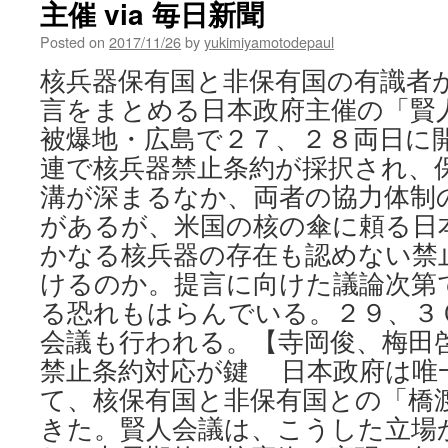
主催 via 毎日新聞
Posted on
2017/11/26
by
yukimiyamotodepaul
核兵器保有国と非保有国の有識者
言をまとめる日本政府主催の「賢
被爆地・広島で２７、２８両日に
連で核兵器禁止条約が採択され、
溝が深まるなか、両者の協力体制
があるが、米国の核の傘に頼る日
かなる核兵器の存在も認めない禁
けるのか。提言に向けた議論次第
る恐れもはらんでいる。２９、３
会議も行われる。【寺岡俊、梅田
禁止条約対応が鍵 日本政府は唯
て、核保有国と非保有国との「橋
きた。賢人会議は、こうした立場