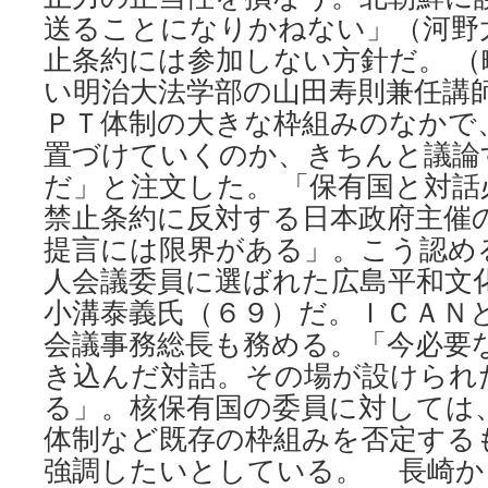
送ることになりかねない」（河野
止条約には参加しない方針だ。 （
い明治大法学部の山田寿則兼任講
ＰＴ体制の大きな枠組みのなかで
置づけていくのか、きちんと議論
だ」と注文した。 「保有国と対
禁止条約に反対する日本政府主催
提言には限界がある」。こう認め
人会議委員に選ばれた広島平和文
小溝泰義氏（６９）だ。ＩＣＡＮ
会議事務総長も務める。「今必要
き込んだ対話。その場が設けられ
る」。核保有国の委員に対しては
体制など既存の枠組みを否定する
強調したいとしている。 長崎か