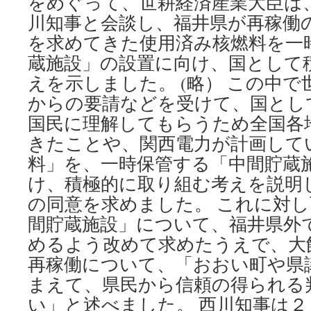
をめぐって、世耕経済産業大臣は
川知事と会談し、福井県が再稼働
を求めてきた使用済み核燃料を一
蔵施設」の設置に向け、国として
えを示しました。 (略） この中
からの要請などを受けて、国とし
国民に理解してもらうため全国各
きたことや、関西電力が計画して
料」を、一時保管する「中間貯蔵
け、積極的に取り組む考えを説明
の同意を求めました。 これに対
間貯蔵施設」について、福井県外
めるよう改めて求めたうえで、大
再稼働について、「おおい町や県
まえて、県民から信頼の得られる
い」と述べました。 西川知事は