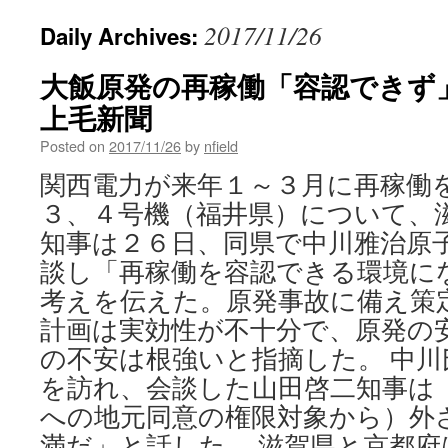
2017/11/26
Daily Archives:
大飯原発の再稼働「容認できず」
上毛新聞
Posted on
2017/11/26
by
nfield
関西電力が来年１～３月に再稼働
３、４号機（福井県）について、
知事は２６日、同県で中川雅治原
談し「再稼働を容認できる環境に
考えを伝えた。原発事故に備え策
計画は実効性が不十分で、原発の
の不安は根強いと指摘した。 中
を訪れ、会談した山田啓二知事は
への地元同意の権限対象から）外
満だ」と話した。 滋賀県と京都