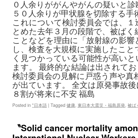
０人余りががんやがんの疑いと診
５０人余りが甲状腺を切除する手
これについて検討委員会では、１
とめた去年３月の段階で、被ばく
ことなどを理由に「放射線の影響
し、検査を大規模に実施したこと
く見つかっている可能性が高いと
ます。 最終的な結論は出されて
検討委員会の見解に戸惑う声や真
が出ています。 全文は原発事故
８割が将来に不安 福島
Posted in
*日本語
|
Tagged
健康
,
東日本大震災・福島原発
,
被ば
〝Solid cancer mortality amon
International Nuclear Workers