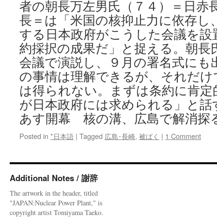
者の朝長万左男氏（７４）＝日赤
長＝は「米国の核抑止力に依存し
する日本政府がこうした会議を設
約採択の成果だ」と捉える。朝長
会議で演説し、９月の署名式にも
の事情は理解できるが、それだけ
は得られない。まずは条約に肯定
が日本政府には求められる」と話
あす開幕 核の溝、広島で解消探
Posted in
*日本語
|
Tagged
広島･長崎
,
被ばく
|
1 Comment
Additional Notes / 謝辞
The artwork in the header, titled
"JAPAN:Nuclear Power Plant," is
copyright artist Tomiyama Taeko.