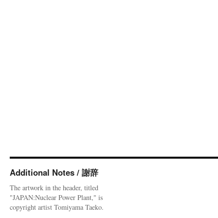
Additional Notes / 謝辞
The artwork in the header, titled
"JAPAN:Nuclear Power Plant," is
copyright artist Tomiyama Taeko.