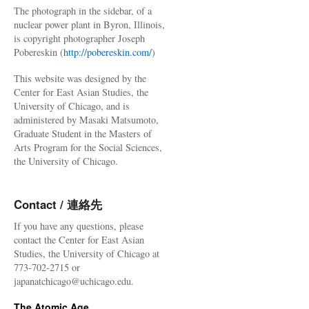
The photograph in the sidebar, of a
nuclear power plant in Byron, Illinois,
is copyright photographer Joseph
Pobereskin (
http://pobereskin.com/
)
This website was designed by the
Center for East Asian Studies, the
University of Chicago, and is
administered by Masaki Matsumoto,
Graduate Student in the Masters of
Arts Program for the Social Sciences,
the University of Chicago.
Contact / 連絡先
If you have any questions, please
contact the Center for East Asian
Studies, the University of Chicago at
773-702-2715 or
japanatchicago@uchicago.edu.
The Atomic Age