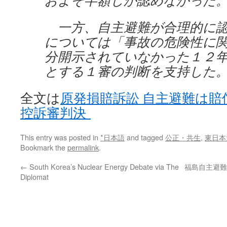
およそ半額しか認めなかった
一方、自主避難が合理的に認
については「事故の危険性に
分開示されていなかった１２
とする１審の判断を支持した
全文は
原発損賠訴訟 自主避難は賠
控訴審判決
This entry was posted in
*日本語
and tagged
公正・共生
,
東日本
Bookmark the
permalink
.
←
South Korea’s Nuclear Energy Debate via The
福島自主避難
Diplomat