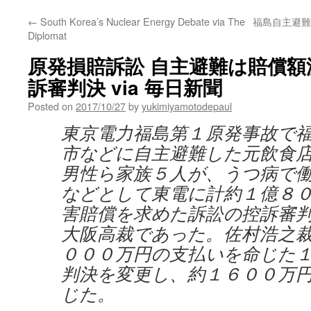
←
South Korea’s Nuclear Energy Debate via The
福島自主避難
Diplomat
原発損賠訴訟 自主避難は賠償額
訴審判決 via 毎日新聞
Posted on
2017/10/27
by
yukimiyamotodepaul
東京電力福島第１原発事故で
市などに自主避難した元飲食
男性ら家族５人が、うつ病で
などとして東電に計約１億８
害賠償を求めた訴訟の控訴審
大阪高裁であった。佐村浩之
０００万円の支払いを命じた
判決を変更し、約１６００万
じた。