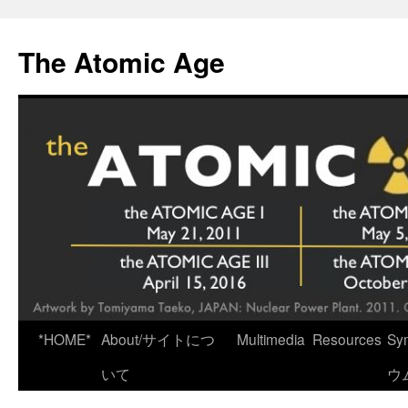
Skip
to
The Atomic Age
content
*HOME*
About/サイトにつ
Multimedia
Resources
Sy
いて
ウ