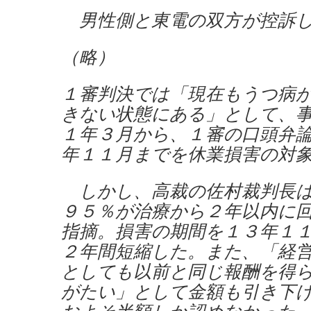
男性側と東電の双方が控訴し
（略）
１審判決では「現在もうつ病
きない状態にある」として、
１年３月から、１審の口頭弁
年１１月までを休業損害の対
しかし、高裁の佐村裁判長は
９５％が治療から２年以内に
指摘。損害の期間を１３年１
２年間短縮した。また、「経
としても以前と同じ報酬を得
がたい」として金額も引き下