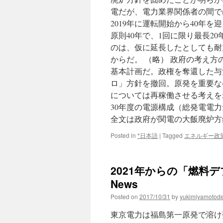
電だが、電力業界関係者の間で
2019年に運転開始から40年
原則40年で、1回に限り最長2
のは、仮に延長したとしても耐
からだ。 （略） 政府の考え方
基本計画だ。政権を奪還した与
ロ」方針を撤回。原発を重要な
については再稼働させる考えを
30年度の電源構成（総発電電力
全文は政府が関電の大飯廃炉方
Posted in
*日本語
|
Tagged
エネルギー政
2021年からの「燃料デ
News
Posted on
2017/10/31
by
yukimiyamotod
東京電力は福島第一原発で溶け