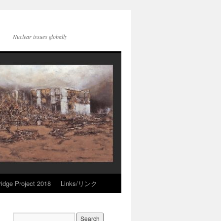
Nuclear issues globally
idge Project 2018
Links/リンク