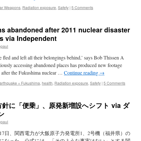
200
ar Weapons
,
Radiation exposure
,
Safety
|
5 Comments
via
Common
Dreams
s abandoned after 2011 nuclear disaster
s via Independent
epaul
e fled and left all their belongings behind,’ says Bob Thissen A
ptitiously accessing abandoned places has produced new footage
d after the Fukushima nuclear …
Continue reading
→
arthquake + Fukushima
,
health
,
Radiation exposure
,
Safety
|
5 Comments
針に「便乗」、原発新増設へシフト via ダ
ン
epaul
17日、関西電力が大飯原子力発電所1、2号機（福井県）の
になった。公式には、「そのような事実はない」とする関