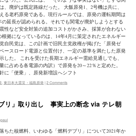
は、廃炉は既定路線だった。 大飯原発1、2号機は共に、
を迎える老朽原発である。現行ルールでは、原発の運転期間は
0年の延長が認められる。それでも関電が廃炉しようとする
震性など安全対策の追加コストがかさみ、採算が合わない
の根拠になっているのは、14年4月に策定されたエネルギー
党自民党は、この計画で旧民主党政権が掲げた「原発ゼ
ベースロード電源と位置付け、一定の基準を満たした原発
示した。 これを受けた長期エネルギー需給見通しでも、
量に占める各電源の内訳）で原発を20～22％と定めた。
針に「便乗」、原発新増設へシフト
策
,
東日本大震災・福島原発
|
2 Comments
ブリ」取り出し 事実上の断念 via テレ朝
epaul
落ちた核燃料、いわゆる「燃料デブリ」について2021年か