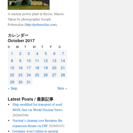
A nuclear power plant in Byron, Illinois.
Taken by photographer Joseph
Pobereskin (
http://pobereskin.com
).
カレンダー
October 2017
S
M
T
W
T
F
S
1
2
3
4
5
6
7
8
9
10
11
12
13
14
15
16
17
18
19
20
21
22
23
24
25
26
27
28
29
30
31
« Sep
Nov »
Latest Posts / 最新記事
Ship modified for transport of used
MOX fuel via World Nuclear News
2026/05/06
Nuclear’s cleanup cost threatens the
expansion dream via DW
2026/03/21
Germany won’t return to nuclear