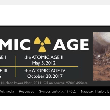
Multimedia
Resources
Symposium/シンポジウム
Nagasaki Hanford Br