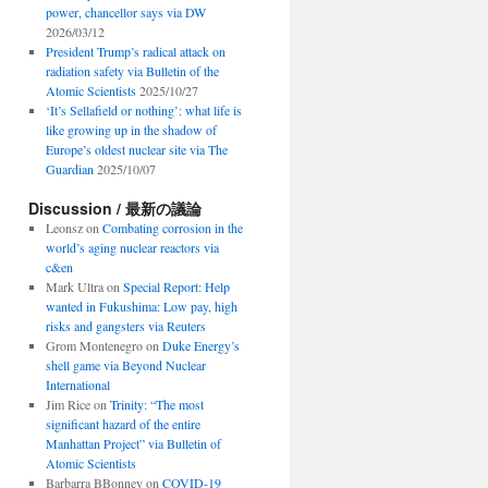
power, chancellor says via DW
2026/03/12
President Trump’s radical attack on
radiation safety via Bulletin of the
Atomic Scientists
2025/10/27
‘It’s Sellafield or nothing’: what life is
like growing up in the shadow of
Europe’s oldest nuclear site via The
Guardian
2025/10/07
Discussion / 最新の議論
Leonsz
on
Combating corrosion in the
world’s aging nuclear reactors via
c&en
Mark Ultra
on
Special Report: Help
wanted in Fukushima: Low pay, high
risks and gangsters via Reuters
Grom Montenegro
on
Duke Energy’s
shell game via Beyond Nuclear
International
Jim Rice
on
Trinity: “The most
significant hazard of the entire
Manhattan Project” via Bulletin of
Atomic Scientists
Barbarra BBonney
on
COVID-19