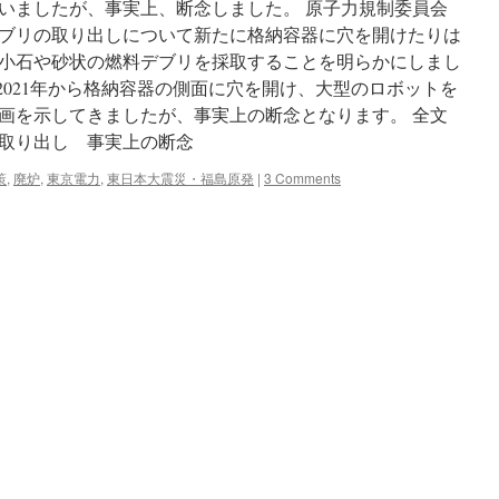
いましたが、事実上、断念しました。 原子力規制委員会
ブリの取り出しについて新たに格納容器に穴を開けたりは
小石や砂状の燃料デブリを採取することを明らかにしまし
は2021年から格納容器の側面に穴を開け、大型のロボットを
画を示してきましたが、事実上の断念となります。 全文
」取り出し 事実上の断念
策
,
廃炉
,
東京電力
,
東日本大震災・福島原発
|
3 Comments