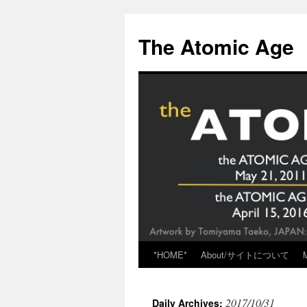
Skip
to
The Atomic Age
content
*HOME*
About/サイトについて
2017/10/31
Daily Archives: