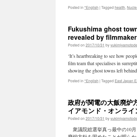
Posted in
*English
|
Tagged
health
,
Nucle
Fukushima ghost town
revealed by filmmaker
Posted on
2017/10/31
by
yukimiyamotod
‘It’s heartbreaking to see how peopl
film team that specialises in surre
showing the ghost towns left behin
Posted in
*English
|
Tagged
East Japan E
政府が関電の大飯廃炉方
イアモンド・オンライ
Posted on
2017/10/31
by
yukimiyamotod
衆議院総選挙真っ最中の10月
廃炉方針を固めたことが明らか