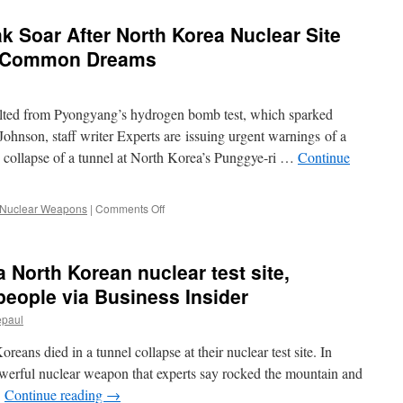
k Soar After North Korea Nuclear Site
ia Common Dreams
esulted from Pyongyang’s hydrogen bomb test, which sparked
Johnson, staff writer Experts are issuing urgent warnings of a
he collapse of a tunnel at North Korea’s Punggye-ri …
Continue
on
Nuclear Weapons
|
Comments Off
Fears
of
Radiation
a North Korean nuclear test site,
Leak
Soar
 people via Business Insider
After
epaul
North
Korea
eans died in a tunnel collapse at their nuclear test site. In
Nuclear
Site
werful nuclear weapon that experts say rocked the mountain and
Collapse
…
Continue reading
→
Kills