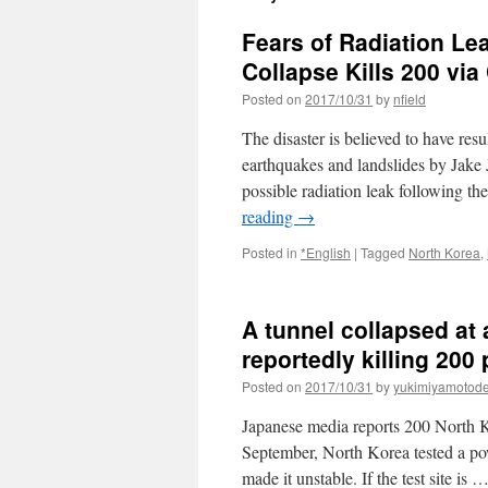
Fears of Radiation Lea
Collapse Kills 200 v
Posted on
2017/10/31
by
nfield
The disaster is believed to have r
earthquakes and landslides by Jake 
possible radiation leak following t
reading
→
Posted in
*English
|
Tagged
North Korea
,
A tunnel collapsed at 
reportedly killing 200
Posted on
2017/10/31
by
yukimiyamotod
Japanese media reports 200 North Kor
September, North Korea tested a po
made it unstable. If the test site is 