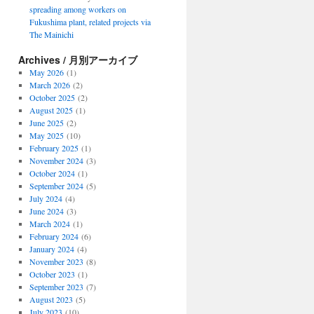
spreading among workers on
Fukushima plant, related projects via
The Mainichi
Archives / 月別アーカイブ
May 2026
(1)
March 2026
(2)
October 2025
(2)
August 2025
(1)
June 2025
(2)
May 2025
(10)
February 2025
(1)
November 2024
(3)
October 2024
(1)
September 2024
(5)
July 2024
(4)
June 2024
(3)
March 2024
(1)
February 2024
(6)
January 2024
(4)
November 2023
(8)
October 2023
(1)
September 2023
(7)
August 2023
(5)
July 2023
(10)