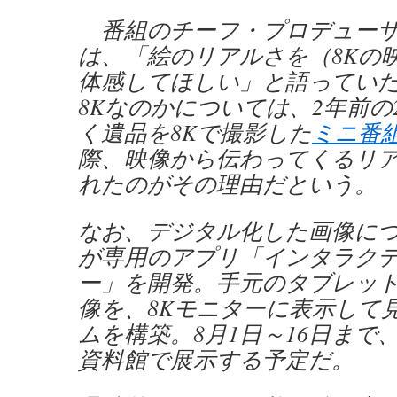
番組のチーフ・プロデューサ
は、「絵のリアルさを（8Kの
体感してほしい」と語ってい
8Kなのかについては、2年前の2
く遺品を8Kで撮影した
ミニ番
際、映像から伝わってくるリ
れたのがその理由だという。
なお、デジタル化した画像につ
が専用のアプリ「インタラクテ
ー」を開発。手元のタブレッ
像を、8Kモニターに表示して
ムを構築。8月1日～16日まで
資料館で展示する予定だ。