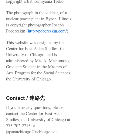
copyright artist Tomiyama Taeko.
The photograph in the sidebar, of a
nuclear power plant in Byron, Illinois,
is copyright photographer Joseph
Pobereskin (
http://pobereskin.com/
)
This website was designed by the
Center for East Asian Studies, the
University of Chicago, and is
administered by Masaki Matsumoto,
Graduate Student in the Masters of
Arts Program for the Social Sciences,
the University of Chicago.
Contact / 連絡先
If you have any questions, please
contact the Center for East Asian
Studies, the University of Chicago at
773-702-2715 or
japanatchicago@uchicago.edu.