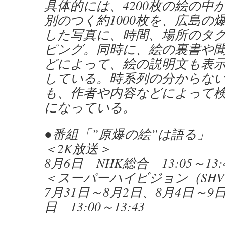
具体的には、4200枚の絵の中
別のつく約1000枚を、広島の
した写真に、時間、場所のタ
ピング。同時に、絵の裏書や
どによって、絵の説明文も表
している。時系列の分からな
も、作者や内容などによって
になっている。
●番組「”原爆の絵”は語る」
＜2K放送＞
8月6日 NHK総合 13:05～13:
＜スーパーハイビジョン（SH
7月31日～8月2日、8月4日～9日
日 13:00～13:43