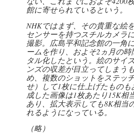
ない、これまでにおよそ4200
館に寄せられているという。
NHKではまず、その貴重な絵
センサーを持つスチルカメラ
撮影。広島平和記念館の一角
ームを作り、およそ2ヵ月の時
タル化したという。絵のサイ
ンズの収差が目立ってしまう
め、複数のショットをステッ
せ）して1枚に仕上げたものも
成した画像は1枚あたり15K相
あり、拡大表示しても8K相当
れるようになっている。
（略）