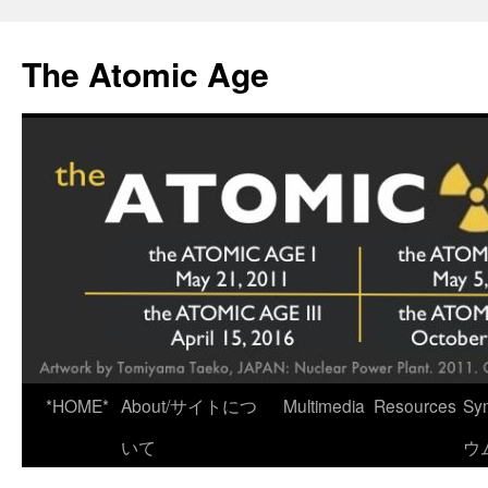
Skip
to
The Atomic Age
content
*HOME*
About/サイトにつ
Multimedia
Resources
Sy
いて
ウ