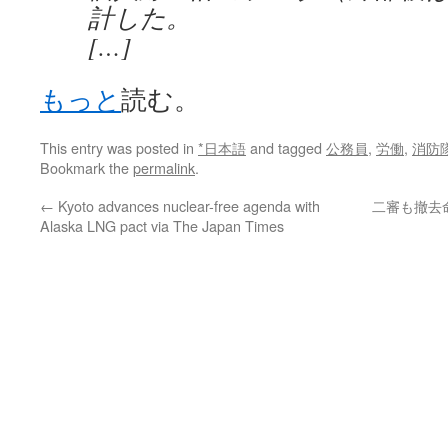
計した。
[…]
もっと
読む。
This entry was posted in
*日本語
and tagged
公務員
,
労働
,
消防
Bookmark the
permalink
.
←
Kyoto advances nuclear-free agenda with
二審も撤去
Alaska LNG pact via The Japan Times