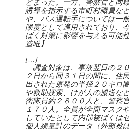
どまった。一方、警察官と同
誘導を指示する市町村職員な
や、バス運転手については一
限度として適用されており、
ばく対策に影響を与える可能
造唯】
[…]
調査対象は、事故翌日の２０
２日から同３１日の間に、住
出された原発の半径２０キロ
や救助捜索、けが人の搬送な
衛隊員約２８００人と、警察
１７０人。全員が全面マスク
していたとして内部被ばくは
個人線量計のデータ（外部被