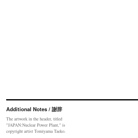
Additional Notes / 謝辞
The artwork in the header, titled
"JAPAN:Nuclear Power Plant," is
copyright artist Tomiyama Taeko.