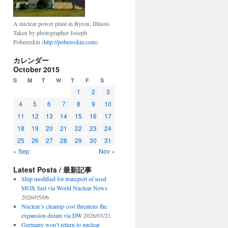
A nuclear power plant in Byron, Illinois.
Taken by photographer Joseph
Pobereskin (
http://pobereskin.com
).
カレンダー
October 2015
S
M
T
W
T
F
S
1
2
3
4
5
6
7
8
9
10
11
12
13
14
15
16
17
18
19
20
21
22
23
24
25
26
27
28
29
30
31
« Sep
Nov »
Latest Posts / 最新記事
Ship modified for transport of used
MOX fuel via World Nuclear News
2026/05/06
Nuclear’s cleanup cost threatens the
expansion dream via DW
2026/03/21
Germany won’t return to nuclear