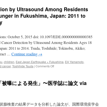
tion by Ultrasound Among Residents
unger in Fukushima, Japan: 2011 to
y
tions: October 5, 2015 doi: 10.1097/EDE.0000000000000385
id Cancer Detection by Ultrasound Among Residents Ages 18
apan: 2011 to 2014. Tsuda, Toshihide; Tokinobu, Akiko;
stract …
Continue reading
→
bu
,
children
,
East Japan Earthquake + Fukushima
,
Eiji Yamamoto
,
on
id cancer
,
Toshihide Tsuda
|
Comments Off
Thyroid
Cancer
Detection
被曝による発生」〜医学誌に論文 via
by
Ultrasound
Among
Residents
Ages
状腺検査の結果データを分析した論文が、国際環境疫学会
18