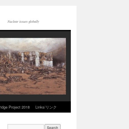
Nuclear issues globally
idge Project 2018
Links/リンク