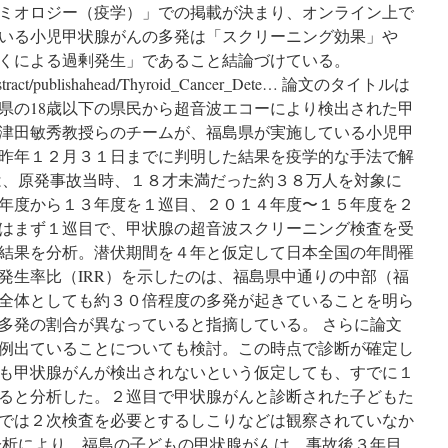
Years
ミオロジー（疫学）」での掲載が決まり、オンライン上で
and
いる小児甲状腺がんの多発は「スクリーニング効果」や
Younger
くによる過剰発生」であること結論づけている。
in
Fukushima,
m/Abstract/publishahead/Thyroid_Cancer_Dete… 論文のタイトルは
Japan:
に福島県の18歳以下の県民から超音波エコーにより検出された甲
2011
津田敏秀教授らのチームが、福島県が実施している小児甲
to
2014.
昨年１２月３１日までに判明した結果を疫学的な手法で解
via
は、原発事故当時、１８才未満だった約３８万人を対象に
Epidemiology
年度から１３年度を１巡目、２０１４年度〜１５年度を２
はまず１巡目で、甲状腺の超音波スクリーニング検査を受
結果を分析。潜伏期間を４年と仮定して日本全国の年間罹
発生率比（IRR）を示したのは、福島県中通りの中部（福
全体としても約３０倍程度の多発が起きていることを明ら
多発の割合が異なっていると指摘している。 さらに論文
例出ていることについても検討。この時点で診断が確定し
も甲状腺がんが検出されないという仮定しても、すでに１
ると分析した。２巡目で甲状腺がんと診断された子どもた
では２次検査を必要とするしこりなどは観察されていなか
分析により、福島の子どもの甲状腺がんは、事故後３年目