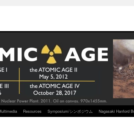
Multimedia
Resources
Symposium/シンポジウム
Nagasaki Hanford Br