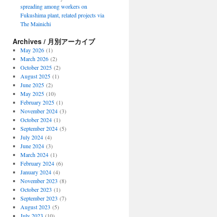
spreading among workers on
Fukushima plant, related projects via
The Mainichi
Archives / 月別アーカイブ
May 2026
(1)
March 2026
(2)
October 2025
(2)
August 2025
(1)
June 2025
(2)
May 2025
(10)
February 2025
(1)
November 2024
(3)
October 2024
(1)
September 2024
(5)
July 2024
(4)
June 2024
(3)
March 2024
(1)
February 2024
(6)
January 2024
(4)
November 2023
(8)
October 2023
(1)
September 2023
(7)
August 2023
(5)
July 2023
(10)