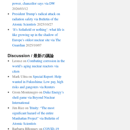
power, chancellor says via DW
2026/03/12
President Trump’s radical attack on
radiation safety via Bulletin of the
Atomic Scientists
2025/10/27
‘It’s Sellafield or nothing’: what life is
like growing up in the shadow of
Europe’s oldest nuclear site via The
Guardian
2025/10/07
Discussion / 最新の議論
Leonsz
on
Combating corrosion in the
world’s aging nuclear reactors via
c&en
Mark Ultra
on
Special Report: Help
wanted in Fukushima: Low pay, high
risks and gangsters via Reuters
Grom Montenegro
on
Duke Energy’s
shell game via Beyond Nuclear
International
Jim Rice
on
Trinity: “The most
significant hazard of the entire
Manhattan Project” via Bulletin of
Atomic Scientists
Barbarra BBonney
on
COVID-19