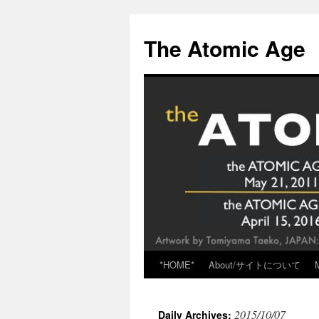
Skip
to
The Atomic Age
content
*HOME*
About/サイトについて
2015/10/07
Daily Archives: