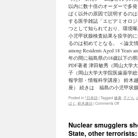
以内に数十倍のオーダーで多発
ばく以外の原因で説明するのは
する医学雑誌「エピデミオロジー（
つとして知られており、環境曝
小児甲状腺検査結果を疫学的に
るのは初めてとなる。 ＜論文情報等＞ 原著論
among Residents Aged 18 Years a
年の間に福島県の18歳以下の
PDF著者 津田敏秀（岡山大学
子（岡山大学大学院医歯薬学総
報学部・情報科学講座） 鈴木
座） 続きは 福島の小児甲状
Posted in
*日本語
|
Tagged
健康
,
子ども
,
on
ばく
,
鈴木越治
|
Comments Off
福
島
の
Nuclear smugglers sho
小
児
State, other terrorist
甲