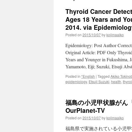
Thyroid Cancer Detec
Ages 18 Years and Yo
2014. via Epidemiolog
Posted on
2015/10/07
by
kojimaaiko
Epidemiology: Post Author Correc
Original Article: PDF Only Thyro
Years and Younger in Fukushima, J
Yamamoto, Eiji; Suzuki, Etsuji Ab
Posted in
*English
|
Tagged
Akiko Tokino
epidemiology
,
Etsuji Suzuki
,
health
,
thyro
福島の小児甲状腺がん「
OurPlanet-TV
Posted on
2015/10/07
by
kojimaaiko
福島県で実施されている小児甲