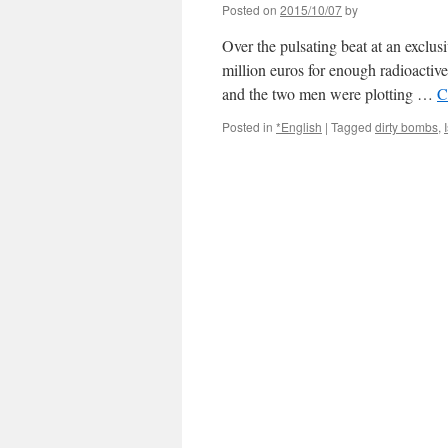
Posted on
2015/10/07
by
状
腺
Over the pulsating beat at an exclus
が
ん
million euros for enough radioactive 
「被
and the two men were plotting …
C
曝
に
Posted in
*English
|
Tagged
dirty bombs
,
よ
る
発
生」〜
医
学
誌
に
論
文
via
OurPlanet-
TV