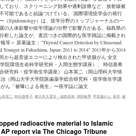
しており、スクリーニング効果や過剰診療など、放射線被
不可能であると結論づけている。 国際環境疫学会の発行
Epidemiology）は、疫学分野のトップジャーナルの一
露の人体影響や疫学理論の分野で影響力がある。福島県の
分析した論文が、査読つきの国際的な医学雑誌に掲載され
文：”Thyroid Cancer Detection by Ultrasound
nd Younger in Fukushima, Japan: 2011 to 2014″ 2011年から2014
県民から超音波エコーにより検出された甲状腺がん 全文
大学院環境生命科学研究科・人間生態学講座）、 時信亜希
合研究科・疫学衛生学講座） 山本英二（岡山理科大学情
越治（岡山大学大学院医歯薬学総合研究科・疫学衛生学講
腺がん「被曝による発生」〜医学誌に論文
山本英二
,
時信亜希子
,
東日本大震災・福島原発
,
津田敏秀
,
甲状腺がん
,
疫学
,
被
pped radioactive material to Islamic
s: AP report via The Chicago Tribune