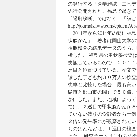
の発行する「医学雑誌「エピデ
先行公開された。福島で起きて
「過剰診断」ではなく、「被ば
http://journals.lww.com/epide
「2011年から2014年の間
状腺がん」。著者は岡山大学の
状腺検査の結果データのうち、
析した。 福島県の甲状腺検査
実施しているもので、２０１１
巡目と位置づけている。論文で
診した子ども約３０万人の検査
患率と比較した場合、最も高い
島市と郡山市の間）で５０倍、
かにした。また、地域によって
では、２巡目で甲状腺がんが８
ていない残りの受診者から一例
２倍の発生率比が観察されてい
ちのほとんどは、１巡目の検査
った。 研究チームはこれらの