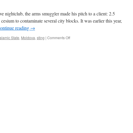
ive nightclub, the arms smuggler made his pitch to a client: 2.5
cesium to contaminate several city blocks. It was earlier this year,
ontinue reading
→
on
Islamic State
,
Moldova
,
sting
|
Comments Off
Nuclear
smugglers
shopped
radioactive
material
to
Islamic
State,
other
terrorists:
AP
report
via
The
Chicago
Tribune