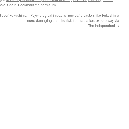
aste
,
Spain
. Bookmark the
permalink
.
ed over Fukushima
Psychological impact of nuclear disasters like Fukushima
more damaging than the risk from radiation, experts say via
The Independent
→