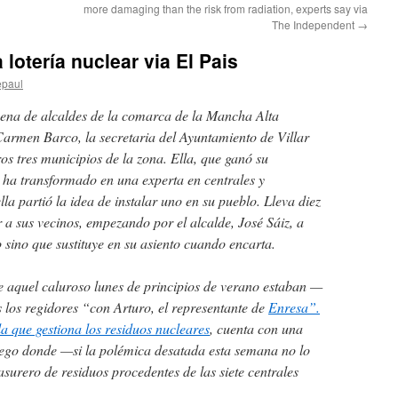
more damaging than the risk from radiation, experts say via
The Independent
→
 lotería nuclear via El Pais
epaul
cena de alcaldes de la comarca de la Mancha Alta
armen Barco, la secretaria del Ayuntamiento de Villar
os tres municipios de la zona. Ella, que ganó su
e ha transformado en una experta en centrales y
la partió la idea de instalar uno en su pueblo. Lleva diez
 a sus vecinos, empezando por el alcalde, José Sáiz, a
 sino que sustituye en su asiento cuando encarta.
e aquel caluroso lunes de principios de verano estaban —
los regidores “con Arturo, el representante de
Enresa”.
 que gestiona los residuos nucleares
, cuenta con una
ego donde —si la polémica desatada esta semana no lo
surero de residuos procedentes de las siete centrales