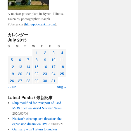
A nuclear power plant in Byron, Illinois.
Taken by photographer Joseph
Pobereskin (
http://pobereskin.com
).
カレンダー
July 2015
S
M
T
W
T
F
S
1
2
3
4
5
6
7
8
9
10
11
12
13
14
15
16
17
18
19
20
21
22
23
24
25
26
27
28
29
30
31
« Jun
Aug »
Latest Posts / 最新記事
Ship modified for transport of used
MOX fuel via World Nuclear News
2026/05/06
Nuclear’s cleanup cost threatens the
expansion dream via DW
2026/03/21
Germany won’t return to nuclear