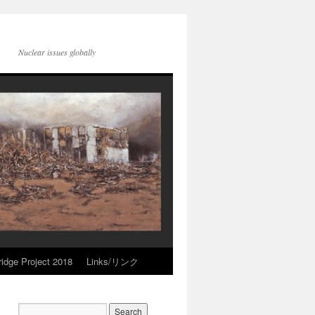
Nuclear issues globally
idge Project 2018
Links/リンク