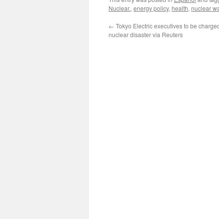
Nuclear.
,
energy policy
,
health
,
nuclear w
←
Tokyo Electric executives to be charg
nuclear disaster via Reuters