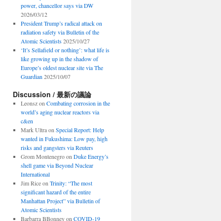
power, chancellor says via DW
2026/03/12
President Trump’s radical attack on
radiation safety via Bulletin of the
Atomic Scientists
2025/10/27
‘It’s Sellafield or nothing’: what life is
like growing up in the shadow of
Europe’s oldest nuclear site via The
Guardian
2025/10/07
Discussion / 最新の議論
Leonsz
on
Combating corrosion in the
world’s aging nuclear reactors via
c&en
Mark Ultra
on
Special Report: Help
wanted in Fukushima: Low pay, high
risks and gangsters via Reuters
Grom Montenegro
on
Duke Energy’s
shell game via Beyond Nuclear
International
Jim Rice
on
Trinity: “The most
significant hazard of the entire
Manhattan Project” via Bulletin of
Atomic Scientists
Barbarra BBonney
on
COVID-19