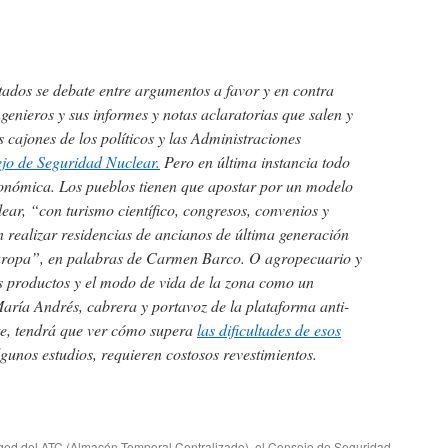
tados se debate entre argumentos a favor y en contra
genieros y sus informes y notas aclaratorias que salen y
 cajones de los políticos y las Administraciones
jo de Seguridad Nuclear.
Pero en última instancia todo
conómica. Los pueblos tienen que apostar por un modelo
lear, “con turismo científico, congresos, convenios y
 realizar residencias de ancianos de última generación
uropa”, en palabras de Carmen Barco. O agropecuario y
os productos y el modo de vida de la zona como un
aría Andrés, cabrera y portavoz de la plataforma anti-
te, tendrá que ver cómo supera
las dificultades de esos
gunos estudios, requieren costosos revestimientos.
gged
del ATC (Almacén Temporal Centralizado)
,
el Consejo de Seguridad