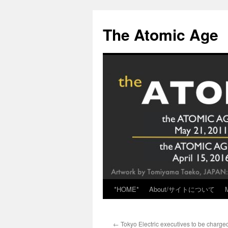
Skip
to
The Atomic Age
content
*HOME*
About/サイトについて
←
Tokyo Electric executives to be charg