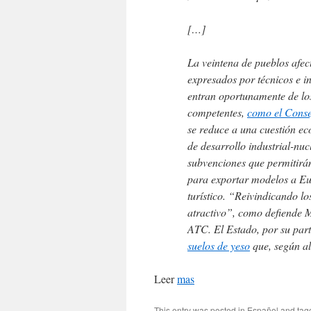
[…]
La veintena de pueblos afec
expresados por técnicos e in
entran oportunamente de los
competentes,
como el Conse
se reduce a una cuestión e
de desarrollo industrial-nuc
subvenciones que permitirán
para exportar modelos a E
turístico. “Reivindicando l
atractivo”, como defiende M
ATC. El Estado, por su par
suelos de yeso
que, según al
Leer
mas
This entry was posted in
Español
and ta