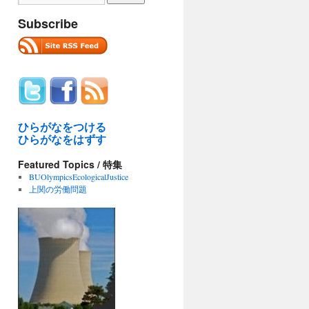
Subscribe
ひらがなをつける
ひらがなをはずす
Featured Topics / 特集
BUOlympicsEcologicalJustice
上関の労働問題