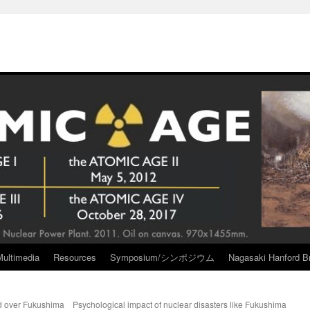
Multimedia
Resources
Symposium/シンポジウム
Nagasaki Hanford Br
ed over Fukushima
Psychological impact of nuclear disasters like Fukushima