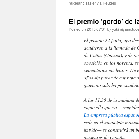
nuclear disaster via Reuters
El premio ‘gordo’ de la
Posted on
2015/07/31
by
yukimiyamotod
El pasado 22 junio, una de
acudieron a la llamada de C
de Cañas (Cuenca), y de otr
oposición en los noventa, s
cementerios nucleares. De el
años sin parar de convencer
quien no solo ha persuadido
A las 11.30 de la mañana d
como ella quería— reunidos 
La empresa pública española
sede en el municipio manch
impide— se construirá un ba
nucleares de España.