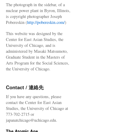
The photograph in the sidebar, of a
nuclear power plant in Byron, Illinois,
is copyright photographer Joseph
Pobereskin (
http://pobereskin.com/
)
This website was designed by the
Center for East Asian Studies, the
University of Chicago, and is
administered by Masaki Matsumoto,
Graduate Student in the Masters of
Arts Program for the Social Sciences,
the University of Chicago.
Contact / 連絡先
If you have any questions, please
contact the Center for East Asian
Studies, the University of Chicago at
773-702-2715 or
japanatchicago@uchicago.edu.
The Atomic Age