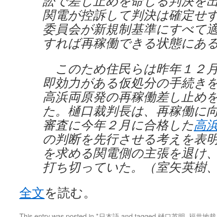
訟で差し止めを命じる判決を
関電が控訴して判決は確定せ
委員会が新規制基準にすべて
すれば再稼働できる状態にあ
このため住民らは昨年１２月
即効力がある仮処分の手続き
高浜両原発の再稼働差し止め
た。樋口裁判長は、再稼働に
審査に今年２月に合格した
高
の判断を先行させる考えを表
を求める関電側の主張を退け
打ち切っていた。（室矢英樹
全文
を読む。
This entry was posted in
*日本語
and tagged
樋口英明
,
福井地裁