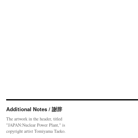
Additional Notes / 謝辞
The artwork in the header, titled
"JAPAN:Nuclear Power Plant," is
copyright artist Tomiyama Taeko.