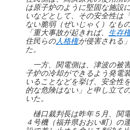
は原子炉のように堅固な施設
いなどとして、その安全性は
ない脆弱（ぜいじゃく）なも
「重大事故が起きれば、
生存
住民らの
人格権
が侵害される
た。
一方、関電側は、津波の被害
子炉の冷却ができるよう発電
いることなどを挙げ、安全性
的な危険はない」と申し立て
いた。
樋口裁判長は昨年５月、関電
４号機（福井県おおい町）の