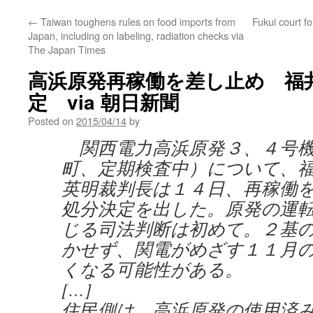
←
Taiwan toughens rules on food imports from
Fukui court f
Japan, including on labeling, radiation checks via
The Japan Times
高浜原発再稼働を差し止め 福
定 via 朝日新聞
Posted on
2015/04/14
by
関西電力高浜原発３、４号機
町、定期検査中）について、
英明裁判長は１４日、再稼働
処分決定を出した。原発の運
じる司法判断は初めて。２基
かせず、関電がめざす１１月
くなる可能性がある。
[…]
住民側は、高浜原発の使用済