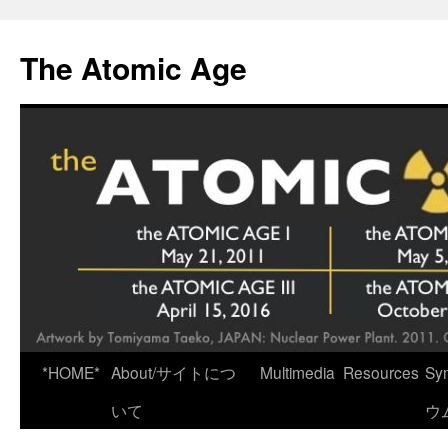
Skip
to
The Atomic Age
content
*HOME*
About/サイトにつ
Multimedia
Resources
Sy
いて
ウ