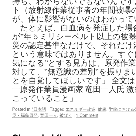
持ち、わからないでもないんです
ト（放射線作業従事者の年間被曝
が、体に影響がないのはわかって
「たとえば、白血病を発症した場
が”年５ミリシーベルト以上の被曝
災の認定基準なだけで、それだけ
という意味ではありません。すぐ
気になる”とする見方は、原発作
対して、”無意識の差別”を振りま
とを自覚してほしいです」 全文は
一原発作業員漫画家 竜田一人氏 激
こっていること」
Posted in
*日本語
|
Tagged
エネルギー政策
,
健康
,
労働における
災・福島原発
,
竜田一人
,
被ばく
|
1 Comment