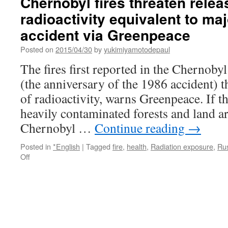
Chernobyl fires threaten relea
radioactivity equivalent to ma
accident via Greenpeace
Posted on
2015/04/30
by
yukimiyamotodepaul
The fires first reported in the Chernoby
(the anniversary of the 1986 accident) t
of radioactivity, warns Greenpeace. If th
heavily contaminated forests and land a
Chernobyl …
Continue reading
→
Posted in
*English
|
Tagged
fire
,
health
,
Radiation exposure
,
Rus
on
Off
Chernobyl
fires
threaten
release
of
radioactivity
equivalent