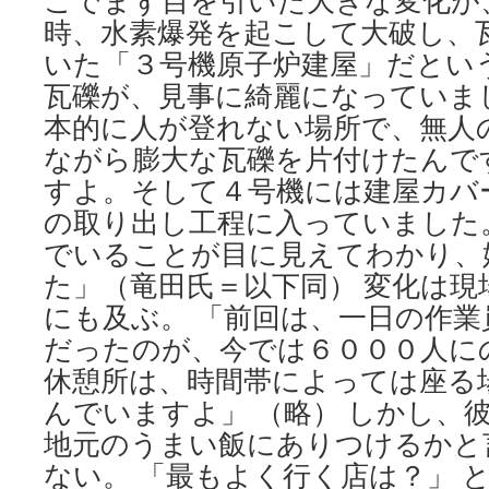
こでまず目を引いた大きな変化が
時、水素爆発を起こして大破し、
いた「３号機原子炉建屋」だとい
瓦礫が、見事に綺麗になっていま
本的に人が登れない場所で、無人
ながら膨大な瓦礫を片付けたんで
すよ。そして４号機には建屋カバ
の取り出し工程に入っていました
でいることが目に見えてわかり、
た」（竜田氏＝以下同） 変化は現
にも及ぶ。 「前回は、一日の作業
だったのが、今では６０００人に
休憩所は、時間帯によっては座る
んでいますよ」 （略） しかし、
地元のうまい飯にありつけるかと
ない。 「最もよく行く店は？」 