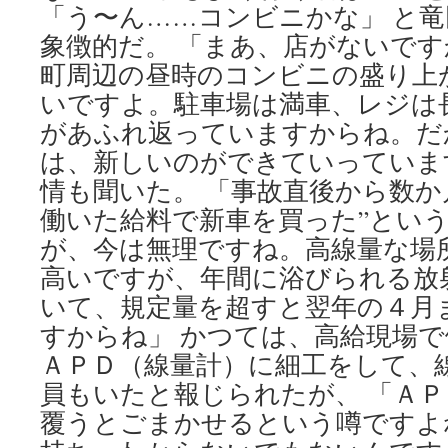
「う〜ん……コンビニかな」 と
象徴的だ。 「まあ、店がないで
町周辺の昼時のコンビニの盛り上
いですよ。駐車場は満車、レジは
があふれ返っていますからね。だ
は、新しいのができていっていま
情も聞いた。 「事故直後から数か
働いた給料で新車を買った”とい
が、今は無理ですね。高線量な場
高いですが、年間に浴びられる放
いて、規定量を超すと翌年の４月
すからね」 かつては、高給現場
ＡＰＤ（線量計）に細工をして、
員もいたと報じられたが、 「Ａ
覆うとごまかせるという噂ですよ