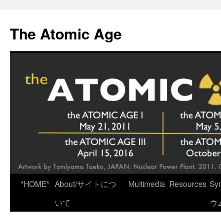
Skip
to
The Atomic Age
content
*HOME*
About/サイトにつ
Multimedia
Resources
Sy
いて
ウ