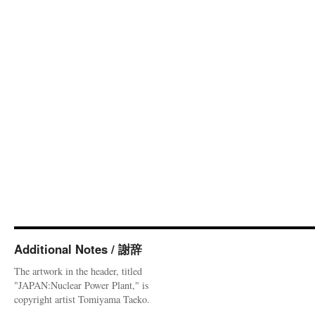
Additional Notes / 謝辞
The artwork in the header, titled
"JAPAN:Nuclear Power Plant," is
copyright artist Tomiyama Taeko.