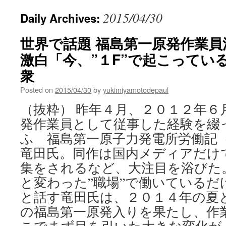
2015/04/30
Daily Archives:
世界で話題 福島第一原発作業員
激白「今、”１F”で起こっている
衆
Posted on
2015/04/30
by
yukimiyamotodepaul
（抜粋） 昨年４月、２０１２年６
発作業員として従事した経験を綴
ふ 福島第一原子力発電所労働記
竜田氏。同作は国内メディアだけ
集をされるなど、大注目を浴びた
と変わった”職場”で働いているだ
と話す竜田氏は、２０１４年の夏
の福島第一原発入りを果たし、作業