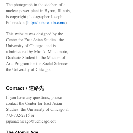
The photograph in the sidebar, of a
nuclear power plant in Byron, Illinois,
is copyright photographer Joseph
Pobereskin (
http://pobereskin.com/
)
This website was designed by the
Center for East Asian Studies, the
University of Chicago, and is
administered by Masaki Matsumoto,
Graduate Student in the Masters of
Arts Program for the Social Sciences,
the University of Chicago.
Contact / 連絡先
If you have any questions, please
contact the Center for East Asian
Studies, the University of Chicago at
773-702-2715 or
japanatchicago@uchicago.edu.
The Atomic Age