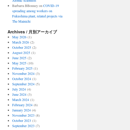
Atomic Scientists
Barbarra BBonney
on
COVID-19
spreading among workers on
Fukushima plant, related projects via
The Mainichi
Archives / 月別アーカイブ
May 2026
(1)
March 2026
(2)
October 2025
(2)
August 2025
(1)
June 2025
(2)
May 2025
(10)
February 2025
(1)
November 2024
(3)
October 2024
(1)
September 2024
(5)
July 2024
(4)
June 2024
(3)
March 2024
(1)
February 2024
(6)
January 2024
(4)
November 2023
(8)
October 2023
(1)
September 2023
(7)