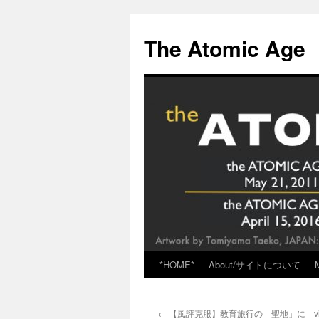
Skip
to
The Atomic Age
content
*HOME*
About/サイトについて
←
【風評克服】教育旅行の「聖地」に vi