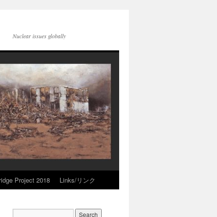
Nuclear issues globally
idge Project 2018
Links/リンク