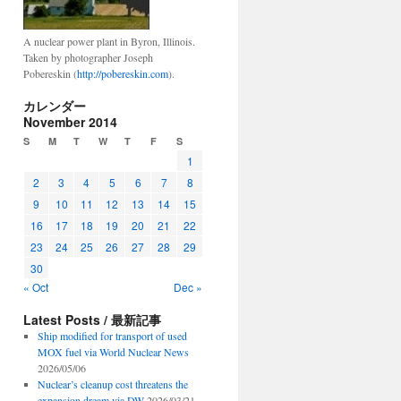
A nuclear power plant in Byron, Illinois.
Taken by photographer Joseph
Pobereskin (
http://pobereskin.com
).
カレンダー
November 2014
S
M
T
W
T
F
S
1
2
3
4
5
6
7
8
9
10
11
12
13
14
15
16
17
18
19
20
21
22
23
24
25
26
27
28
29
30
« Oct
Dec »
Latest Posts / 最新記事
Ship modified for transport of used
MOX fuel via World Nuclear News
2026/05/06
Nuclear’s cleanup cost threatens the
expansion dream via DW
2026/03/21