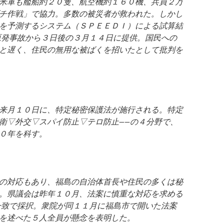
米軍も艦船約２０隻、航空機約１６０機、兵員２万
チ作戦」で協力。多数の被災者が救われた。しかし
を予測するシステム（ＳＰＥＥＤＩ）による試算結
原発事故から３日後の３月１４日に提供。国民への
と遅く、住民の無用な被ばくを招いたとして批判を
来月１０日に、特定秘密保護法が施行される。特定
衛▽外交▽スパイ防止▽テロ防止−−の４分野で、
０年を科す。
の対応もあり、福島の自治体首長や住民の多くは秘
。県議会は昨年１０月、法案に慎重な対応を求める
一致で採択。衆院が同１１月に福島市で開いた法案
を述べた５人全員が懸念を表明した。