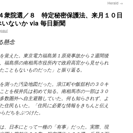
Herald
→
１４衆院選／８ 特定秘密保護法、来月１０日
ないか via 毎日新聞
epaul
る懸念
を覚えた。東京電力福島第１原発事故から２週間後
、福島県の南相馬市役所内で政府高官から見せられ
たこともないものだった」と振り返る。
を測った汚染地図だった。浪江町や飯舘村の３０キ
ことを桜井氏は初めて知る。南相馬市の一部は３０
多数圏外へ自主避難していた。何も知らされず、よ
た住民もいた。「住民に必要な情報をきちんと伝え
いらだちをぶつけた。
は、日本にとって一種の「有事」だった。実際、現