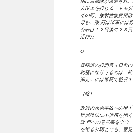
地に自衛隊が派遣され、
人以上を投じる「トモダ
その際、放射性物質飛散
果を、政 府は米軍には
公表は１２日後の２３日
浴びた。
◇
衆院選の投開票４日前の
秘密になりうるのは、防
漏えいには最高で懲役１
（略）
政府の原発事故への後手
密保護法に不信感を抱く
政 府への意見書を全会
を巡る公聴会でも、意見