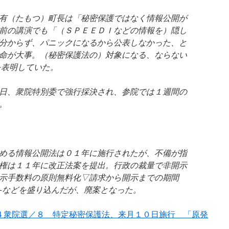
有（たもつ）町長は「秘密保護ではなく情報公開が
前の講演でも「（ＳＰＥＥＤＩなどの情報を）隠し
分からず、パニックになるから公表しなかった、と
命が大事。（秘密保護法の）対象になる、ならない
を表明していた。
日、衆院特別委で強行採決され、参院では１週間の
。
める情報公開法は０１年に施行されたが、不備が指
権は１１年に改正法案を提出。行政の裁量で非開示
示手数料の原則無料化▽請求から開示までの期間
−などを盛り込んだが、廃案となった。
４衆院選／８ 特定秘密保護法、来月１０日施行 「原発