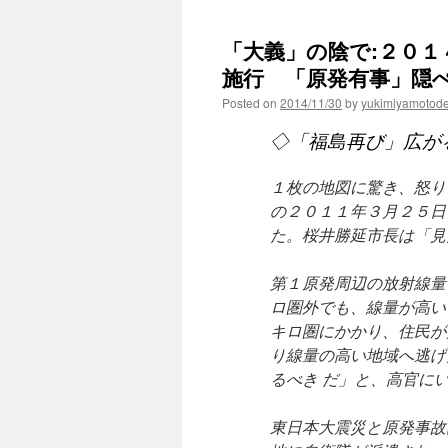
「大義」の陰で:２０
施行 「原発有事」隠ぺい
Posted on
2014/11/30
by
yukimiyamotod
◇「福島再び」広が
１枚の地図に驚き、怒り
の２０１１年３月２５日
た。桜井勝延市長は「見
第１原発周辺の放射線量
ロ圏外でも、線量が高い
キロ圏にかかり、住民が
り線量の高い地域へ逃げ
るべき だ」と、高官に
東日本大震災と原発事故