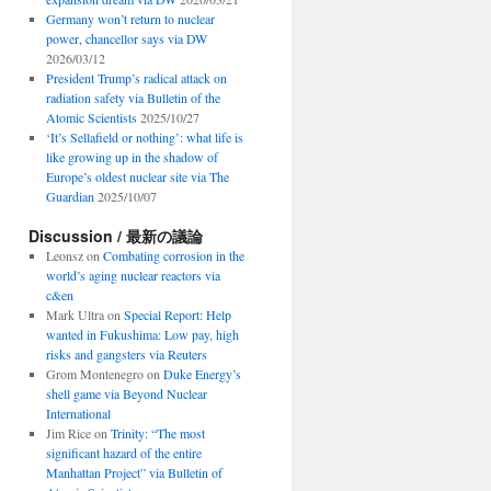
Germany won’t return to nuclear
power, chancellor says via DW
2026/03/12
President Trump’s radical attack on
radiation safety via Bulletin of the
Atomic Scientists
2025/10/27
‘It’s Sellafield or nothing’: what life is
like growing up in the shadow of
Europe’s oldest nuclear site via The
Guardian
2025/10/07
Discussion / 最新の議論
Leonsz
on
Combating corrosion in the
world’s aging nuclear reactors via
c&en
Mark Ultra
on
Special Report: Help
wanted in Fukushima: Low pay, high
risks and gangsters via Reuters
Grom Montenegro
on
Duke Energy’s
shell game via Beyond Nuclear
International
Jim Rice
on
Trinity: “The most
significant hazard of the entire
Manhattan Project” via Bulletin of