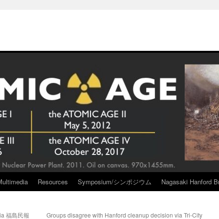
Multimedia
Resources
Symposium/シンポジウム
Nagasaki Hanford Br
a 福島民報
Groups disagree with Hanford cleanup decision via Tri-City