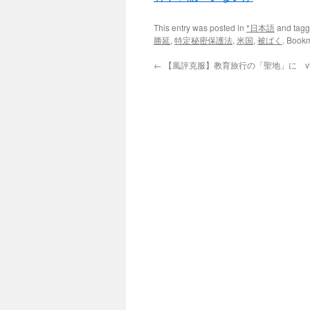
This entry was posted in
*日本語
and tag
勝延
,
特定秘密保護法
,
米国
,
被ばく
. Book
←
【風評克服】教育旅行の「聖地」に vi