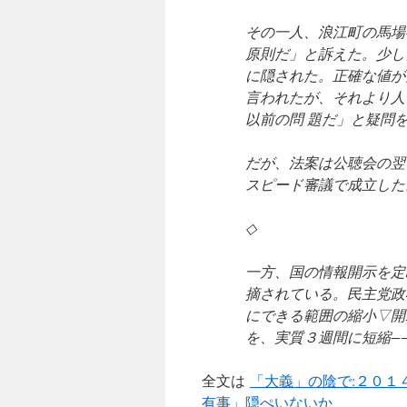
その一人、浪江町の馬場
原則だ」と訴えた。少し
に隠された。正確な値が
言われたが、それより人
以前の問 題だ」と疑問
だが、法案は公聴会の翌
スピード審議で成立した
◇
一方、国の情報開示を定
摘されている。民主党政
にできる範囲の縮小▽開
を、実質３週間に短縮−
全文は
「大義」の陰で:２０１
有事」隠ぺいないか