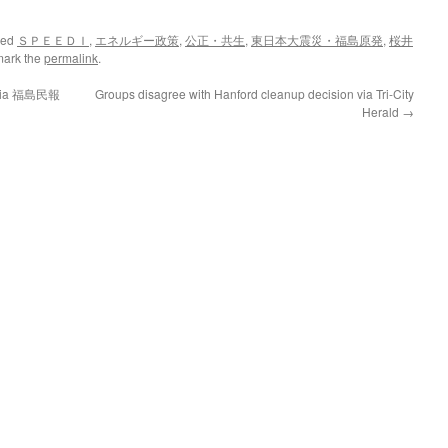
ged
ＳＰＥＥＤＩ
,
エネルギー政策
,
公正・共生
,
東日本大震災・福島原発
,
桜井
mark the
permalink
.
a 福島民報
Groups disagree with Hanford cleanup decision via Tri-City
Herald
→