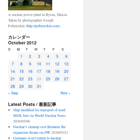
A nuclear power plant in Byron, Illinois.
Taken by photographer Joseph
Pobereskin (
http://pobereskin.com
).
カレンダー
October 2012
S
M
T
W
T
F
S
1
2
3
4
5
6
7
8
9
10
11
12
13
14
15
16
17
18
19
20
21
22
23
24
25
26
27
28
29
30
31
« Sep
Nov »
Latest Posts / 最新記事
Ship modified for transport of used
MOX fuel via World Nuclear News
2026/05/06
Nuclear’s cleanup cost threatens the
expansion dream via DW
2026/03/21
Germany won’t return to nuclear