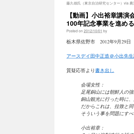
藤久雄氏（東京自治研究センター）via 
【動画】小出裕章講演会
100年記念事業を進め
Posted on
2012/10/01
by
栃木県佐野市 2012年9月29日
アースデイ田中正造＠小出先生
質疑応答より
書き出し
会場女性：
足尾銅山には朝鮮人の強
銅山観光に行った時に、
だからこれは、拉致と同
そういう事を問題にすべ
小出裕章：