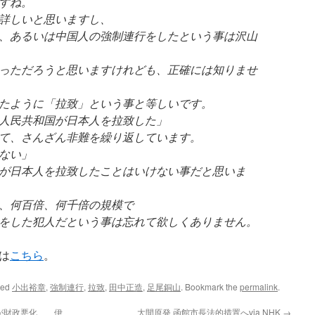
すね。
詳しいと思いますし、
、あるいは中国人の強制連行をしたという事は沢山
っただろうと思いますけれども、正確には知りませ
たように「拉致」という事と等しいです。
人民共和国が日本人を拉致した」
て、さんざん非難を繰り返しています。
ない」
が日本人を拉致したことはいけない事だと思いま
、何百倍、何千倍の規模で
をした犯人だという事は忘れて欲しくありません。
は
こちら
。
ged
小出裕章
,
強制連行
,
拉致
,
田中正造
,
足尾銅山
. Bookmark the
permalink
.
数が財政悪化 伊
大間原発 函館市長法的措置へvia NHK
→