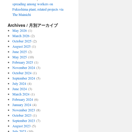
spreading among workers on
Fukushima plant, related projects via
The Mainichi
Archives / 月別アーカイブ
May 2026
(1)
March 2026
(2)
October 2025
(2)
August 2025
(1)
June 2025
(2)
May 2025
(10)
February 2025
(1)
November 2024
(3)
October 2024
(1)
September 2024
(5)
July 2024
(4)
June 2024
(3)
March 2024
(1)
February 2024
(6)
January 2024
(4)
November 2023
(8)
October 2023
(1)
September 2023
(7)
August 2023
(5)
July 2023
(10)