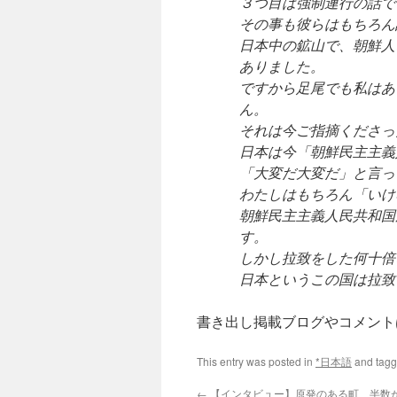
３つ目は強制連行の話で
その事も彼らはもちろん
日本中の鉱山で、朝鮮人
ありました。
ですから足尾でも私はあ
ん。
それは今ご指摘くださっ
日本は今「朝鮮民主主義
「大変だ大変だ」と言っ
わたしはもちろん「いけ
朝鮮民主主義人民共和国
す。
しかし拉致をした何十倍
日本というこの国は拉致
書き出し掲載ブログやコメント
This entry was posted in
*日本語
and tag
←
【インタビュー】原発のある町、半