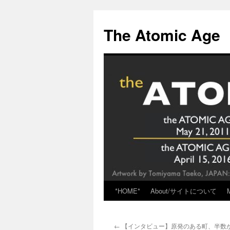
Skip
to
The Atomic Age
content
*HOME*
About/サイトについて
←
【インタビュー】原発のある町、半