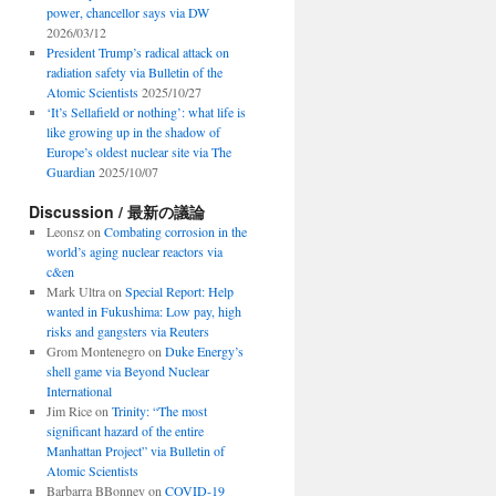
power, chancellor says via DW
2026/03/12
President Trump’s radical attack on
radiation safety via Bulletin of the
Atomic Scientists
2025/10/27
‘It’s Sellafield or nothing’: what life is
like growing up in the shadow of
Europe’s oldest nuclear site via The
Guardian
2025/10/07
Discussion / 最新の議論
Leonsz
on
Combating corrosion in the
world’s aging nuclear reactors via
c&en
Mark Ultra
on
Special Report: Help
wanted in Fukushima: Low pay, high
risks and gangsters via Reuters
Grom Montenegro
on
Duke Energy’s
shell game via Beyond Nuclear
International
Jim Rice
on
Trinity: “The most
significant hazard of the entire
Manhattan Project” via Bulletin of
Atomic Scientists
Barbarra BBonney
on
COVID-19