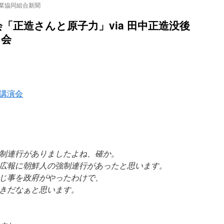
農業協同組合新聞
「正造さんと原子力」via 田中正造没後
る会
講演会
制連行がありましたよね、確か。
広報に朝鮮人の強制連行があったと思います。
じ事を政府がやったわけで、
きだなぁと思います。