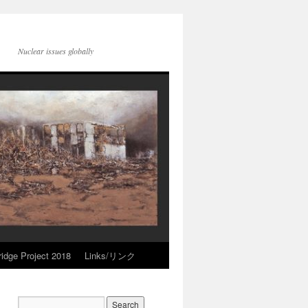
Nuclear issues globally
idge Project 2018
Links/リンク