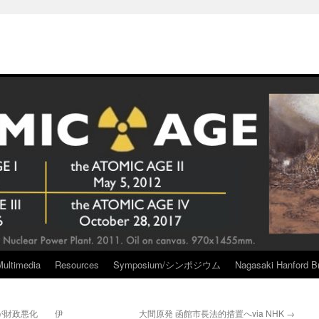
Multimedia
Resources
Symposium/シンポジウム
Nagasaki Hanford Br
数が財政悪化 伊
大間原発 函館市長法的措置へvia NHK
→