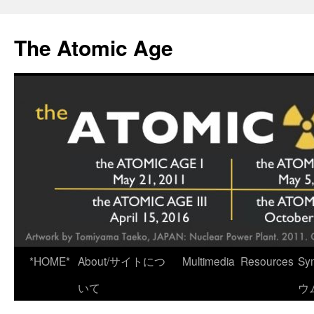
Skip
to
The Atomic Age
content
*HOME*
About/サイトにつ
Multimedia
Resources
Sy
いて
ウ