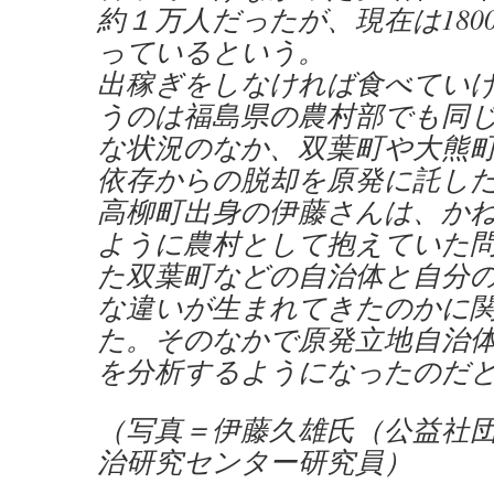
約１万人だったが、現在は180
っているという。
出稼ぎをしなければ食べてい
うのは福島県の農村部でも同
な状況のなか、双葉町や大熊
依存からの脱却を原発に託し
高柳町出身の伊藤さんは、か
ように農村として抱えていた
た双葉町などの自治体と自分
な違いが生まれてきたのかに
た。そのなかで原発立地自治
を分析するようになったのだ
（写真＝伊藤久雄氏（公益社
治研究センター研究員）