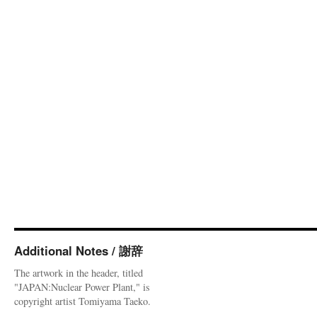
Additional Notes / 謝辞
The artwork in the header, titled
"JAPAN:Nuclear Power Plant," is
copyright artist Tomiyama Taeko.