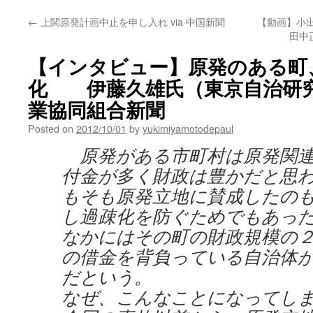
←
上関原発計画中止を申し入れ via 中国新聞
【動画】小出
田中
【インタビュー】原発のある町
化 伊藤久雄氏（東京自治研究セ
業協同組合新聞
Posted on
2012/10/01
by
yukimiyamotodepaul
原発がある市町村は原発関連
付金が多く財政は豊かだと思
もそも原発立地に賛成したの
し過疎化を防ぐためでもあっ
なかにはその町の財政規模の
の借金を背負っている自治体
だという。
なぜ、こんなことになってし