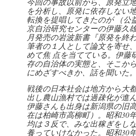
今回の事故以前から、原発立
を分析し、原発に依存しない
転換を提唱してきたのが （公
京自治研究センターの伊藤久
月発売の岩波新書『原発を終
筆者の１人として論文を寄せ
めて焦 点を当てている。伊藤
存の自治体の実態と、そこか
にめざすべきか、話を聞いた
戦後の日本社会は地方から大
出し農山漁村では過疎化が進
伊藤さんも出身は新潟県の旧
在は柏崎市高柳町）。昭和30
均は３反で、みな出稼ぎをし
養っていけなかった。昭和30