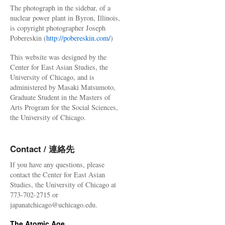
The photograph in the sidebar, of a
nuclear power plant in Byron, Illinois,
is copyright photographer Joseph
Pobereskin (
http://pobereskin.com/
)
This website was designed by the
Center for East Asian Studies, the
University of Chicago, and is
administered by Masaki Matsumoto,
Graduate Student in the Masters of
Arts Program for the Social Sciences,
the University of Chicago.
Contact / 連絡先
If you have any questions, please
contact the Center for East Asian
Studies, the University of Chicago at
773-702-2715 or
japanatchicago@uchicago.edu.
The Atomic Age