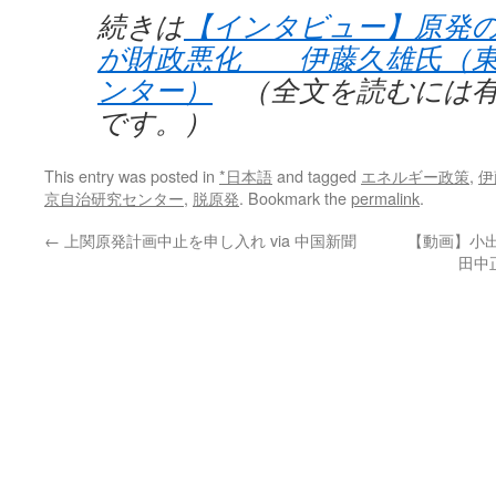
続きは
【インタビュー】原発
が財政悪化 伊藤久雄氏（東
ンター）
（全文を読むには有
です。）
This entry was posted in
*日本語
and tagged
エネルギー政策
,
伊
京自治研究センター
,
脱原発
. Bookmark the
permalink
.
←
上関原発計画中止を申し入れ via 中国新聞
【動画】小出
田中