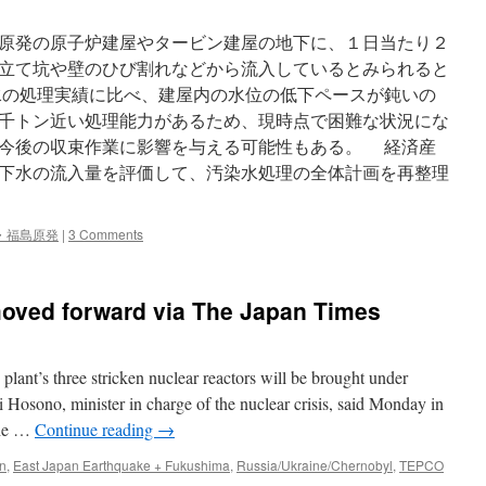
原発の原子炉建屋やタービン建屋の地下に、１日当たり２
立て坑や壁のひび割れなどから流入しているとみられると
の処理実績に比べ、建屋内の水位の低下ペースが鈍いの
千トン近い処理能力があるため、現時点で困難な状況にな
今後の収束作業に影響を与える可能性もある。 経済産
下水の流入量を評価して、汚染水処理の全体計画を再整理
・福島原発
|
3 Comments
oved forward via The Japan Times
t’s three stricken nuclear reactors will be brought under
i Hosono, minister in charge of the nuclear crisis, said Monday in
the …
Continue reading
→
n
,
East Japan Earthquake + Fukushima
,
Russia/Ukraine/Chernobyl
,
TEPCO