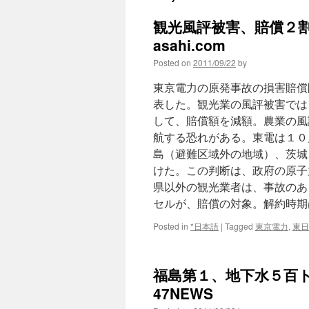
観光風評被害、賠償２割
asahi.com
Posted on
2011/09/22
by
東京電力の原発事故の損害賠償
表した。観光業の風評被害では
して、賠償額を減額。農業の風
航する恐れがある。東電は１０
島（避難区域外の地域）、茨城
けた。この判断は、政府の原子
県以外の観光業者は、事故のあ
セルが、賠償の対象。解約時期
Posted in
*日本語
|
Tagged
東京電力
,
東日
福島第１、地下水５百ト
47NEWS