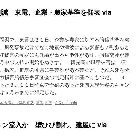
減 東電、企業・農家基準を発表 via
問題で、東電は２１日、企業や農家に対する賠償基準を発
、原発事故だけでなく地震や津波による影響も２割あると
評被害の算定にも異論が出る可能性があり、賠償交渉が難
月中の支払い開始をめざす。 観光業の風評被害は、福
、栃木、群馬の４県に事業所がある業者と、それ以外を分
力損害賠償紛争審査会の判定指針に基づくものだ。 ４
った３月１１日時点で予約のあった外国人観光客のキャン
は５月末までに限定した。
本大震災・福島原発
,
賠償
,
風評
|
2 Comments
ン流入か 壁ひび割れ、建屋に via