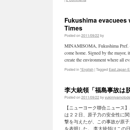
Fukushima evacuees we
Times
Posted on
2011/09/22
by
MINAMISOMA, Fukushima Pref. — Ki
come home. Signed by the mayor, it
create the environment where all 
Posted in
*English
|
Tagged
East Japan E
李大統領「福島事故は脱
Posted on
2011/09/22
by
yukimiyamotod
【ニューヨーク聯合ニュース】
は２２日、原子力の安全性に関
撃を与えたが、この事故が原子
を表明した。 李大統領はこの