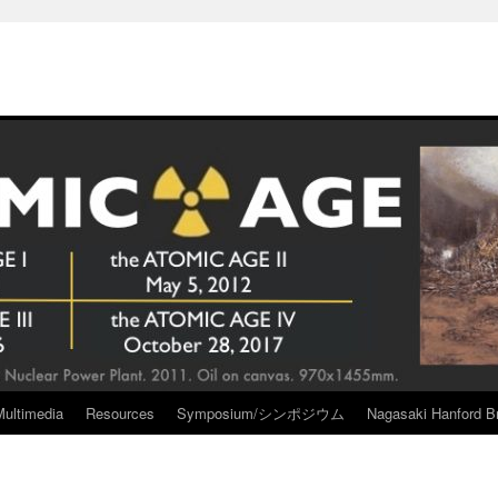
Multimedia
Resources
Symposium/シンポジウム
Nagasaki Hanford Br