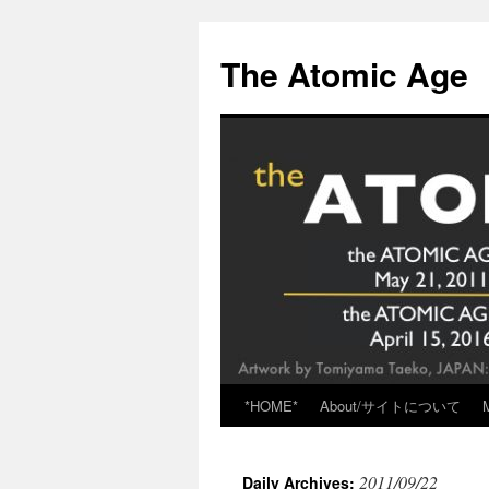
Skip
to
The Atomic Age
content
*HOME*
About/サイトについて
2011/09/22
Daily Archives: