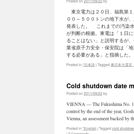
Posted on
2011/09/22
by
東京電力は２０日、福島第１
００～５００トンの地下水が、
発表した。 これまでの汚染水
が判断の根拠。東電は「１日に
ることはない」と説明するが、
業省原子力安全・保安院は「地
する必要がある」と指摘した。
Posted in
*日本語
|
Tagged
東日本大震災
Cold shutdown date m
Posted on
2011/09/22
by
VIENNA — The Fukushima No. 1 plan
control by the end of the year, Gosh
Vienna, an assessment backed by 
Posted in
*English
|
Tagged
cold shutdow
|
2 Comments