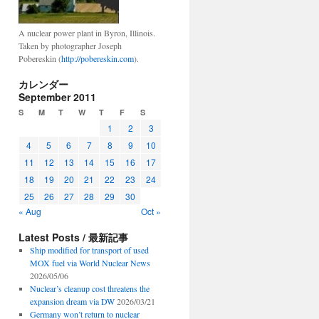
A nuclear power plant in Byron, Illinois.
Taken by photographer Joseph
Pobereskin (
http://pobereskin.com
).
カレンダー
September 2011
S
M
T
W
T
F
S
1
2
3
4
5
6
7
8
9
10
11
12
13
14
15
16
17
18
19
20
21
22
23
24
25
26
27
28
29
30
« Aug
Oct »
Latest Posts / 最新記事
Ship modified for transport of used
MOX fuel via World Nuclear News
2026/05/06
Nuclear’s cleanup cost threatens the
expansion dream via DW
2026/03/21
Germany won’t return to nuclear