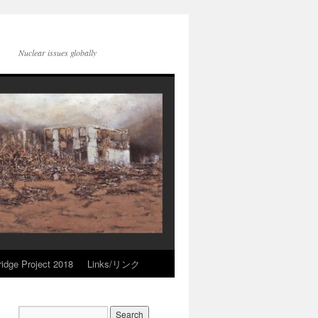
Nuclear issues globally
idge Project 2018
Links/リンク