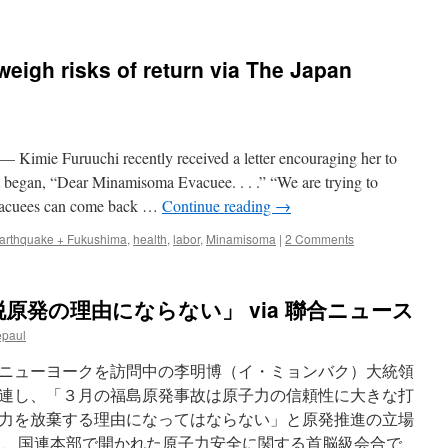
igh risks of return via The Japan
mie Furuuchi recently received a letter encouraging her to
 began, “Dear Minamisoma Evacuee. . . .” “We are trying to
evacuees can come back …
Continue reading
→
arthquake + Fukushima
,
health
,
labor
,
Minamisoma
|
2 Comments
原発の理由にならない」 via 聯合ニュース
epaul
ニューヨークを訪問中の李明博（イ・ミョンバク）大統領
連し、「３月の福島原発事故は原子力の信頼性に大きな打
力を放棄する理由になってはならない」と原発推進の立場
日、国連本部で開かれた原子力安全に関する首脳級会合で