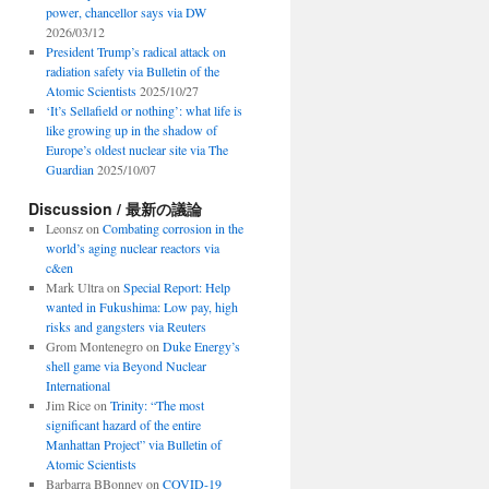
power, chancellor says via DW
2026/03/12
President Trump’s radical attack on
radiation safety via Bulletin of the
Atomic Scientists
2025/10/27
‘It’s Sellafield or nothing’: what life is
like growing up in the shadow of
Europe’s oldest nuclear site via The
Guardian
2025/10/07
Discussion / 最新の議論
Leonsz
on
Combating corrosion in the
world’s aging nuclear reactors via
c&en
Mark Ultra
on
Special Report: Help
wanted in Fukushima: Low pay, high
risks and gangsters via Reuters
Grom Montenegro
on
Duke Energy’s
shell game via Beyond Nuclear
International
Jim Rice
on
Trinity: “The most
significant hazard of the entire
Manhattan Project” via Bulletin of
Atomic Scientists
Barbarra BBonney
on
COVID-19