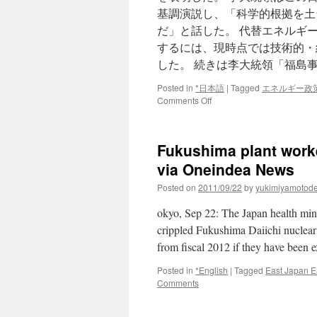
基調演説し、「科学的根拠を土
だ」と話した。 代替エネルギ
するには、現時点では技術的・
した。 続きは李大統領「福島
Posted in
*日本語
|
Tagged
エネルギー政
on
Comments Off
李
大
統
Fukushima plant worke
領
「福
via Oneindea News
島
Posted on
2011/09/22
by
yukimiyamotod
事
故
okyo, Sep 22: The Japan health minis
は
脱
crippled Fukushima Daiichi nuclear 
原
from fiscal 2012 if they have bee
発
の
Posted in
*English
|
Tagged
East Japan E
理
Comments
由
に
な