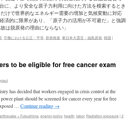
台に、より安全な原子力利用に向けた方法を模索するとき
ーだけで世界的なエネルギー需要の増加と気候変動に対応
経済的に限界があり、「原子力の活用が不可避だ」と強調
事故は脱原発の理由にならない」
策
,
労働における公正・平等
,
原発推進
,
東日本大震災・福島原発
,
韓国
|
rs to be eligible for free cancer exam
epaul
try has decided that workers engaged in crisis control at the
power plant should be screened for cancer every year for free
n exposed …
Continue reading
→
arthquake + Fukushima
,
energy policy
,
health
,
labor
,
Radiation exposure
|
2