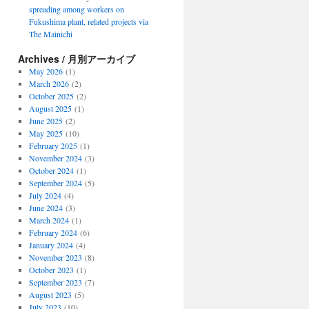
spreading among workers on
Fukushima plant, related projects via
The Mainichi
Archives / 月別アーカイブ
May 2026
(1)
March 2026
(2)
October 2025
(2)
August 2025
(1)
June 2025
(2)
May 2025
(10)
February 2025
(1)
November 2024
(3)
October 2024
(1)
September 2024
(5)
July 2024
(4)
June 2024
(3)
March 2024
(1)
February 2024
(6)
January 2024
(4)
November 2023
(8)
October 2023
(1)
September 2023
(7)
August 2023
(5)
July 2023
(10)